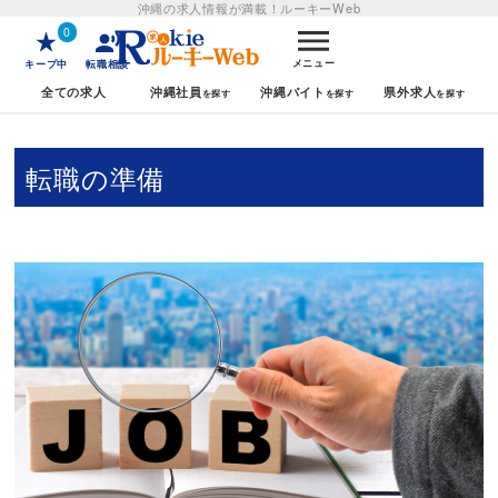
沖縄の求人情報が満載！
ルーキーWeb
0
メニュー
キープ中
転職相談
全ての求人
沖縄社員
沖縄バイト
県外求人
転職の準備