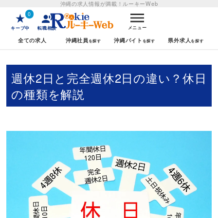
沖縄の求人情報が満載！
ルーキーWeb
0
メニュー
キープ中
転職相談
全ての求人
沖縄社員
沖縄バイト
県外求人
週休2日と完全週休2日の違い？休日
の種類を解説