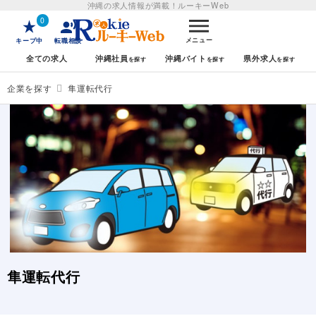
沖縄の求人情報が満載！
ルーキーWeb
0
メニュー
キープ中
転職相談
全ての求人
沖縄社員
沖縄バイト
県外求人
企業を探す
隼運転代行
隼運転代行