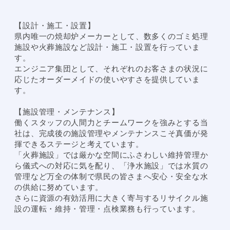
【設計・施工・設置】
県内唯一の焼却炉メーカーとして、数多くのゴミ処理
施設や火葬施設など設計・施工・設置を行っていま
す。
エンジニア集団として、それぞれのお客さまの状況に
応じたオーダーメイドの使いやすさを提供していま
す。
【施設管理・メンテナンス】
働くスタッフの人間力とチームワークを強みとする当
社は、完成後の施設管理やメンテナンスこそ真価が発
揮できるステージと考えています。
「火葬施設」では厳かな空間にふさわしい維持管理か
ら儀式への対応に気を配り、「浄水施設」では水質の
管理など万全の体制で県民の皆さまへ安心・安全な水
の供給に努めています。
さらに資源の有効活用に大きく寄与するリサイクル施
設の運転・維持・管理・点検業務も行っています。