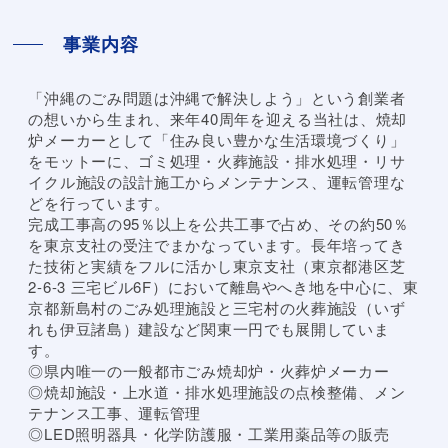
事業内容
「沖縄のごみ問題は沖縄で解決しよう」という創業者
の想いから生まれ、来年40周年を迎える当社は、焼却
炉メーカーとして「住み良い豊かな生活環境づくり」
をモットーに、ゴミ処理・火葬施設・排水処理・リサ
イクル施設の設計施工からメンテナンス、運転管理な
どを行っています。
完成工事高の95％以上を公共工事で占め、その約50％
を東京支社の受注でまかなっています。長年培ってき
た技術と実績をフルに活かし東京支社（東京都港区芝
2-6-3 三宅ビル6F）において離島やへき地を中心に、東
京都新島村のごみ処理施設と三宅村の火葬施設（いず
れも伊豆諸島）建設など関東一円でも展開していま
す。
◎県内唯一の一般都市ごみ焼却炉・火葬炉メーカー
◎焼却施設・上水道・排水処理施設の点検整備、メン
テナンス工事、運転管理
◎LED照明器具・化学防護服・工業用薬品等の販売