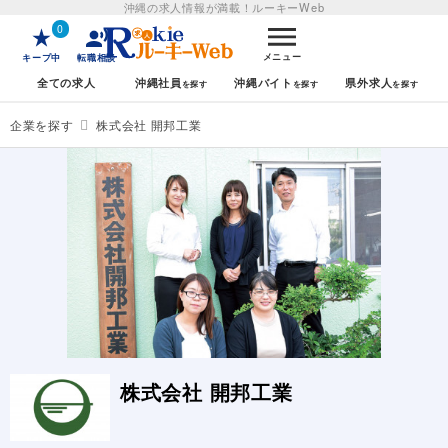
沖縄の求人情報が満載！
ルーキーWeb
0
メニュー
キープ中
転職相談
全ての求人
沖縄社員
沖縄バイト
県外求人
企業を探す
株式会社 開邦工業
株式会社 開邦工業