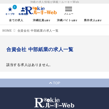
沖縄の求人情報が満載！
ルーキーWeb
0
メニュー
キープ中
転職相談
全ての求人
沖縄社員
沖縄バイト
県外求人
HOME
合資会社 中部紙業の求人一覧
合資会社 中部紙業の求人一覧
該当する求人はありません。
TOP