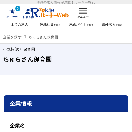
沖縄の求人情報が満載！
ルーキーWeb
0
メニュー
キープ中
転職相談
全ての求人
沖縄社員
沖縄バイト
県外求人
企業を探す
ちゅらさん保育園
小規模認可保育園
ちゅらさん保育園
企業情報
企業名