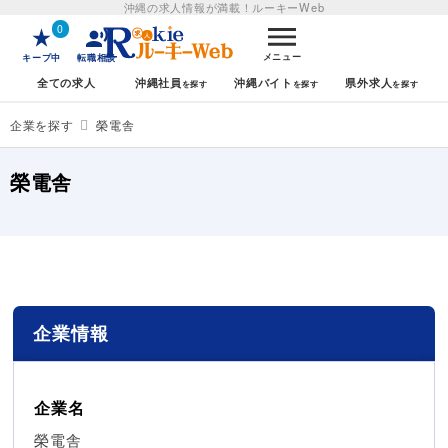
沖縄の求人情報が満載！
ルーキーWeb
0
メニュー
キープ中
転職相談
全ての求人
沖縄社員
沖縄バイト
県外求人
企業を探す
榮電舎
榮電舎
企業情報
企業名
榮電舎