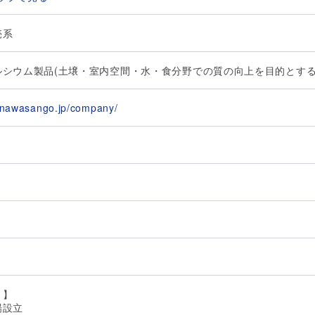
売系
ルシウム製品(土壌・室内空間・水・食分野での質の向上を目的とする
kinawasango.jp/company/
月
 】
場設立