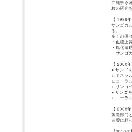
沖縄県今
粒の研究
【 1999年
サンゴ
る。
多くの優
・血糖上
・風化造
・サンゴ
【 2000年
● サン
∟ミネラ
∟コーラ
∟サンゴ
● サン
∟コーラル
【 2008年
製造部門
農薬に頼
【2010年