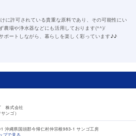
だけに許可されている貴重な原料であり、その可能性にい
農場や浄水器などにも活用しております(^^)/
サポートしながら、暮らしを楽しく彩っています♪♪
ゴ 株式会社
ワサンゴ）
401 沖縄県国頭郡今帰仁村仲宗根983-1 サンゴ工房
マップで見る