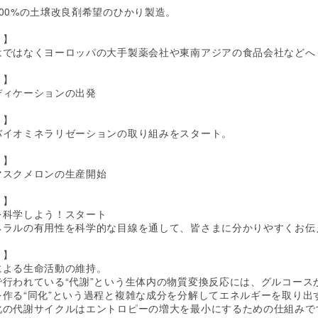
00%の土壌改良剤希望のひかり製造。
 】
はではなくヨーロッパの大手製薬会社や東南アジアの食品会社などへ
 】
ディケーションの出発
 】
バイオミネラリゼーションの取り組みをスタート。
 】
マスクメロンの生産開始
 】
を科学しよう！スタート
ネラルの有用性を科学的な目線を通して、皆さまに分かりやすくお伝
 】
による生命活動の維持。
で行われている“代謝”という生体内の物質変換反応には、グルコー
を作る“同化”という過程と複雑な成分を分解してエネルギーを取り出
化の代謝サイクルはエントロピーの増大を最小にするための仕組みで