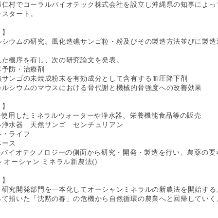
帰仁村でコーラルバイオテック株式会社を設立し沖縄県の知事によっ
をスタート。
 】
カルシウムの研究。風化造礁サンゴ粒・粉及びその製造方法並びに製
れた機序を有し、次の研究論文を発表。
昇予防・治療剤
礁サンゴの未焼成粉末を有効成分として含有する血圧降下剤
カルシウムのマウスにおける骨代謝と機械的骨強度への改善効果
 】
ゴを使用したミネラルウォーターや浄水器、栄養機能食品等の販売
ル浄水器 天然サンゴ センチュリアン
ル・ライフ
ベース
ゴをバイオテクノロジーの側面から研究・開発・製造を行い、農薬の
 オーシャン ミネラル新農法()
 】
と研究開発部門を一本化してオーシャンミネラルの新農法を開始する
って招いた「沈黙の春」の危機から自然循環の農業へと回帰していく
】