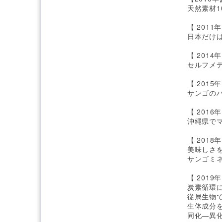
天然素材1
【 2011年
日本だけ
【 2014年
セルフメ
【 2015年
サンゴの
【 2016年
沖縄県で
【 2018年
美味しさ
サンゴミ
【 2019年
炭素循環
従属生物
生体成分
同化—異