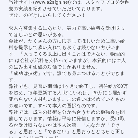
当社サイト(www.a2sign.net)では、スタッフブログや過
去の実績を紹介させていただいております。
ぜひ、のぞきにいらしてください！
求人を募集するにあたり、実力で高い給料を受け取っ
てほしいとの思いがある。
会社が、たくさんの方に応募してほしいために高い給
料を提示して雇い入れても永くは続かない方がいま
す。「入ってくる以上に出すことはできない」物理的
に は会社が給料を支払っていますが、本質的には本人
の生み出す価値の対価でしかありません。
「成功は技術」です。誰でも身につけることができま
す。
弊社でも、見習い期間は1ヶ月で終了し、初任給が30万
を超え、毎年更新する人 財もいれば、20万にも届かず
変わらない人材もいます。この違いは求めているもの
の違いです。すべて本人の選択なのです。
弊社では、成功の技術を分かち合うための勉強会を開
催しております。情報は平等に発信しますが、受け取
るか受け取らないかは本人次第。「あなたが「でき
る」と思おうと「できない」と思おうとどちらも正し
い」ヘン リーフォード