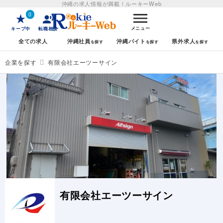
沖縄の求人情報が満載！
ルーキーWeb
0
メニュー
キープ中
転職相談
全ての求人
沖縄社員
沖縄バイト
県外求人
企業を探す
有限会社エーツーサイン
有限会社エーツーサイン