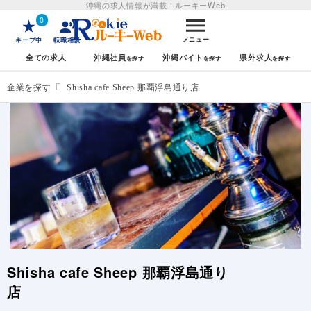
沖縄の求人情報が満載！
ルーキーWeb
0
メニュー
キープ中
転職相談
全ての求人
沖縄社員
沖縄バイト
県外求人
企業を探す
Shisha cafe Sheep 那覇浮島通り店
Shisha cafe Sheep 那覇浮島通り
店