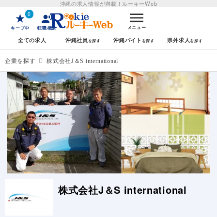
沖縄の求人情報が満載！
ルーキーWeb
0
メニュー
キープ中
転職相談
全ての求人
沖縄社員
沖縄バイト
県外求人
企業を探す
株式会社J＆S international
株式会社J＆S international