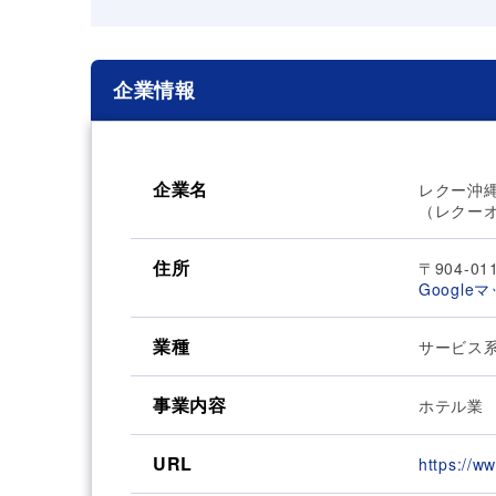
企業情報
企業名
レクー沖
（レクー
住所
〒904-0
Google
業種
サービス
事業内容
ホテル業
URL
https://ww