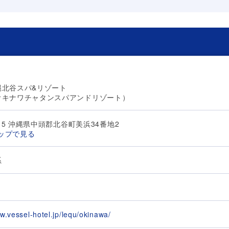
縄北谷スパ&リゾート
オキナワチャタンスパアンドリゾート）
115 沖縄県中頭郡北谷町美浜34番地2
マップで見る
系
w.vessel-hotel.jp/lequ/okinawa/