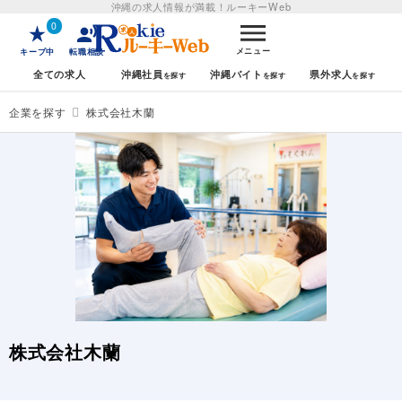
沖縄の求人情報が満載！
ルーキーWeb
0
メニュー
キープ中
転職相談
全ての求人
沖縄社員
沖縄バイト
県外求人
企業を探す
株式会社木蘭
株式会社木蘭