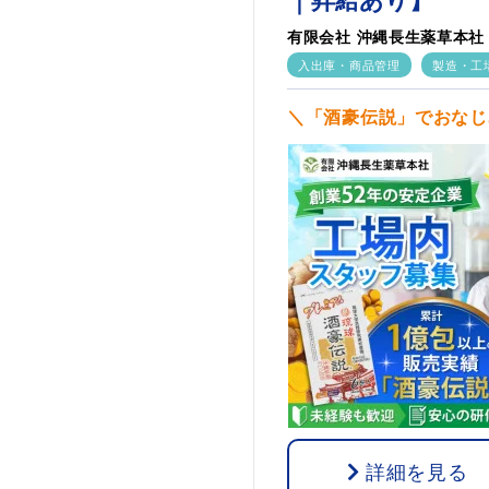
有限会社 沖縄長生薬草本社
入出庫・商品管理
製造・工
＼「酒豪伝説」でおなじみ
詳細を見る