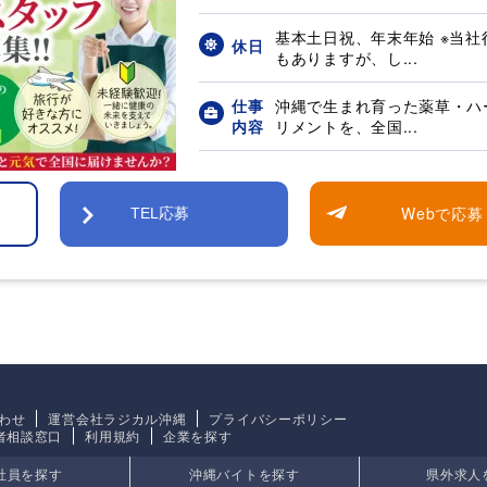
基本土日祝、年末年始 ※当
休日
もありますが、し...
仕事
沖縄で生まれ育った薬草・ハ
内容
リメントを、全国...
Webで応募
TEL応募
わせ
運営会社ラジカル沖縄
プライバシーポリシー
者相談窓口
利用規約
企業を探す
社員を探す
沖縄バイトを探す
県外求人