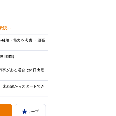
...
 ※経験・能力を考慮 └ 頑張
休憩1時間)
社行事がある場合は休日出勤
、未経験からスタートでき
キープ