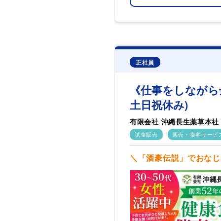
正社員
《仕事をしながら
土日祝休み)
有限会社 沖縄長生薬草本社
試食販売
販売・接客サービ
＼「酒豪伝説」でおなじみ