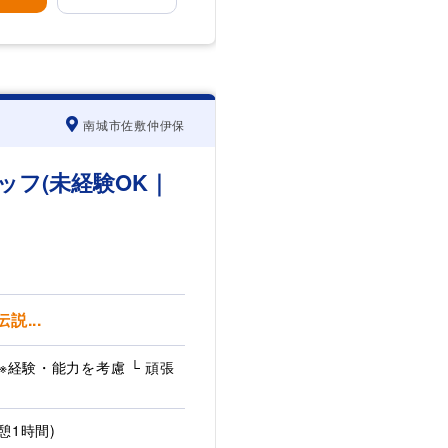
南城市佐敷仲伊保
フ(未経験OK｜
...
 ※経験・能力を考慮 └ 頑張
休憩1時間)