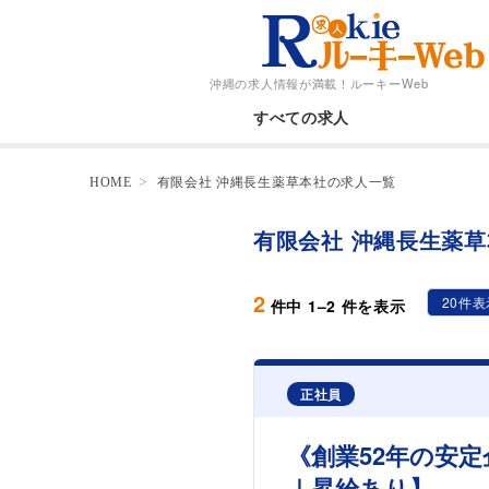
沖縄の求人情報が満載！
ルーキーWeb
すべての求人
HOME
有限会社 沖縄長生薬草本社の求人一覧
有限会社 沖縄長生薬
2
20件表
件中
1
–
2
件を表示
正社員
《創業52年の安
｜昇給あり】