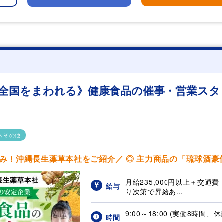
全国をまわれる》健康食品の催事・営業スタッ
スその他
！沖縄長生薬草本社をご紹介／ ◎ 主力商品の「琉球酒豪伝説
月給235,000円以上＋交通費
給与
り次第で昇給あ...
9:00～18:00 (実働8時間、
時間