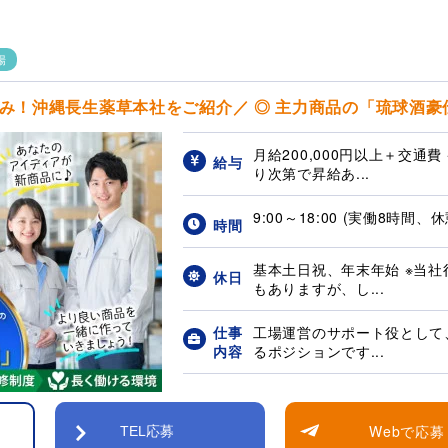
場
！沖縄長生薬草本社をご紹介／ ◎ 主力商品の「琉球酒豪伝説
月給200,000円以上＋交通費
給与
り次第で昇給あ...
9:00～18:00 (実働8時間、
時間
基本土日祝、年末年始 ※当
休日
もありますが、し...
仕事
工場運営のサポート役として
内容
るポジションです...
Webで応募
TEL応募