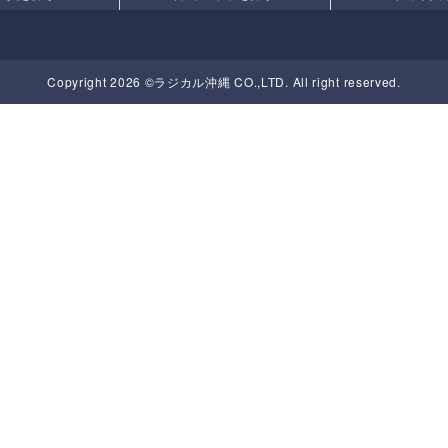
Copyright 2026 ©ラジカル沖縄 CO.,LTD. All right reserved.