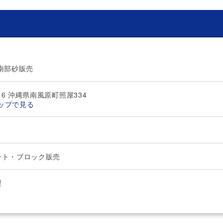
南部砂販売
116 沖縄県南風原町照屋334
マップで見る
ント・ブロック販売
梨