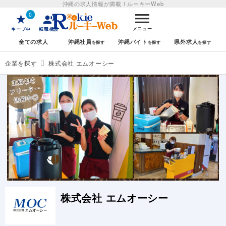
沖縄の求人情報が満載！
ルーキーWeb
0
メニュー
キープ中
転職相談
全ての求人
沖縄社員
沖縄バイト
県外求人
企業を探す
株式会社 エムオーシー
株式会社 エムオーシー