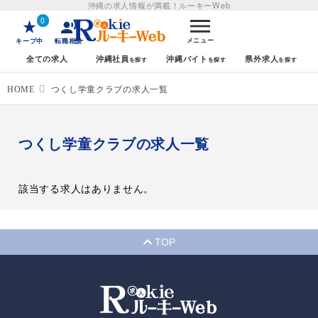
沖縄の求人情報が満載！
ルーキーWeb
0
メニュー
キープ中
転職相談
全ての求人
沖縄社員
沖縄バイト
県外求人
HOME
つくし学童クラブの求人一覧
つくし学童クラブの求人一覧
該当する求人はありません。
TOP