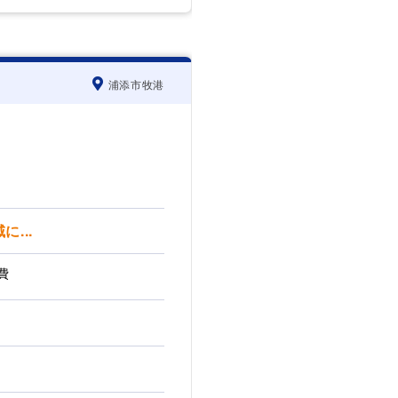
浦添市牧港
...
費