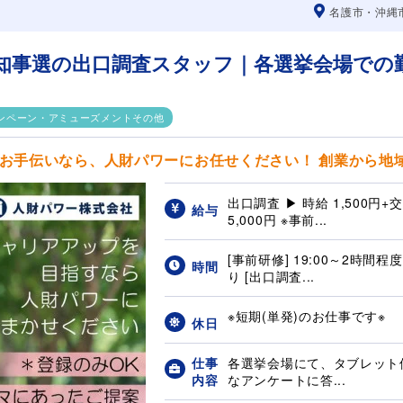
名護市・沖縄
知事選の出口調査スタッフ｜各選挙会場での
ンペーン・アミューズメントその他
お手伝いなら、人財パワーにお任せください！ 創業から地域に
出口調査 ▶ 時給 1,500円
給与
5,000円 ※事前...
[事前研修] 19:00～2時間
時間
り [出口調査...
※短期(単発)のお仕事です※
休日
仕事
各選挙会場にて、タブレット
内容
なアンケートに答...