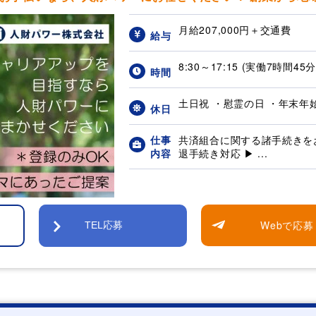
月給207,000円＋交通費
給与
8:30～17:15 (実働7時間45
時間
土日祝 ・慰霊の日 ・年末年始(1
休日
仕事
共済組合に関する諸手続きをお
内容
退手続き対応 ▶ ...
Webで応募
TEL応募