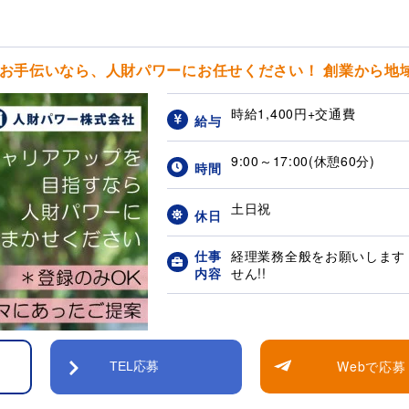
お手伝いなら、人財パワーにお任せください！ 創業から地域に
時給1,400円+交通費
給与
9:00～17:00(休憩60分)
時間
土日祝
休日
仕事
経理業務全般をお願いします
内容
せん!!
Webで応募
TEL応募