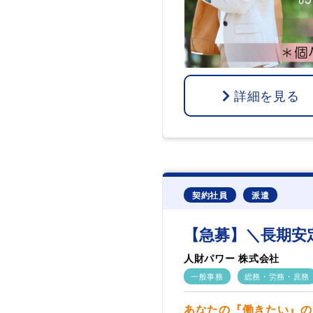
詳細を見る
契約社員
派遣
【急募】＼長期安
人財パワー 株式会社
一般事務
総務・労務・庶務
あなたの『働きたい』の