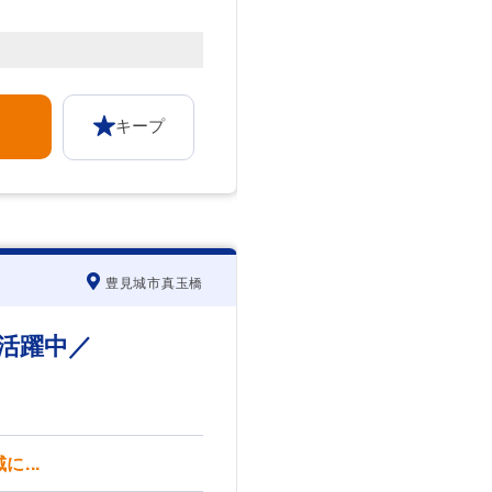
キープ
豊見城市真玉橋
活躍中／
...