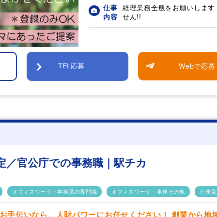
仕事
経理業務全般をお願いします
内容
せん!!
Webで応募
TEL応募
定／官公庁での事務職｜駅チカ
オフィスワーク・事務系の専門職
オフィスワーク・事務その他
公務員
お手伝いなら、人財パワーにお任せください！ 創業から地域に