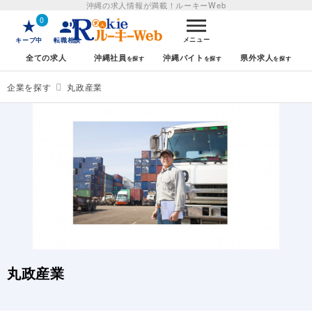
沖縄の求人情報が満載！
ルーキーWeb
0
メニュー
キープ中
転職相談
全ての求人
沖縄社員
沖縄バイト
県外求人
企業を探す
丸政産業
丸政産業