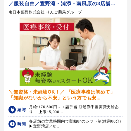
／服装自由／宜野湾・浦添・南風原の3店舗...
南日本薬品株式会社 りんご薬局グループ
＼無資格・未経験OK！／ 「医療事務は初めて」
「知識がないから不安」という方でも安...
月給:176,500円～＋諸手当 ◎通勤手当実費支給あ
給与
り └ 上限15,000...
各店舗の営業時間内で実働8hのシフト制(休憩60分)
時間
▶宜野湾店／8:...