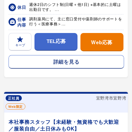
週休2日のシフト制(日曜＋他1日) ※基本的に土曜は
休日
出勤日です。 ...
仕事
調剤薬局にて、主に窓口受付や薬剤師のサポートを
行う＜医療事務＞...
内容
Web応募
TEL応募
キープ
詳細を見る
宜野湾市宜野湾
正社員
Web限定
本社事務スタッフ【未経験・無資格でも大歓迎
／服装自由／土日休みもOK】