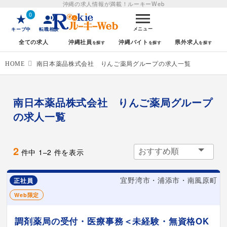
沖縄の求人情報が満載！
ルーキーWeb
0
メニュー
キープ中
転職相談
全ての求人
沖縄社員
沖縄バイト
県外求人
HOME
南日本薬品株式会社 りんご薬局グループの求人一覧
南日本薬品株式会社 りんご薬局グループ
の求人一覧
2
件中
1
–
2
件を表示
宜野湾市・浦添市・南風原町
正社員
Web限定
調剤薬局の受付・医療事務＜未経験・無資格OK