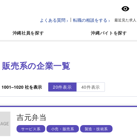
よくある質問
転職の相談をする
最近見た求人
沖縄社員
沖縄バイト
・販売系の企業一覧
中
1001
–
1020
社を表示
20件表示
40件表示
吉元弁当
サービス系
小売・販売系
製造・技術系