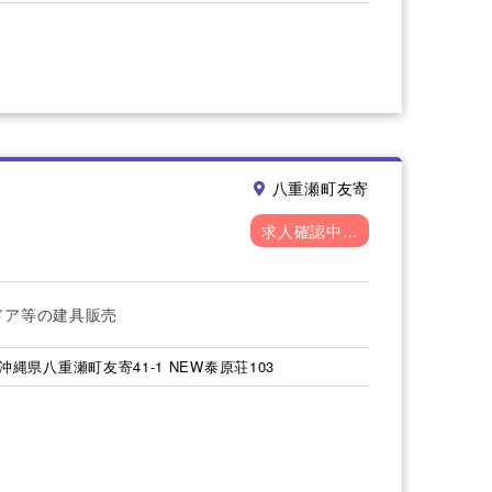
八重瀬町友寄
求人確認中...
ドア等の建具販売
沖縄県八重瀬町友寄41-1 NEW泰原荘103