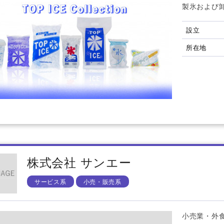
製氷および
設立
所在地
株式会社 サンエー
サービス系
小売・販売系
小売業・外