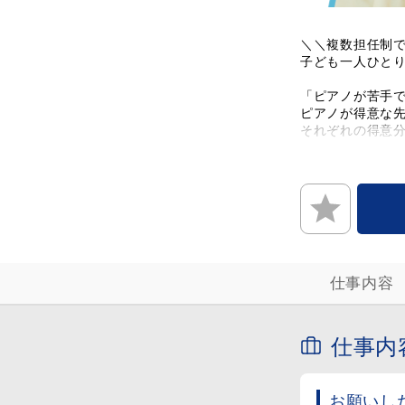
＼＼複数担任制
子ども一人ひとり
「ピアノが苦手
ピアノが得意な
それぞれの得意分
＝＝＝＝＝＝＝
◆相談しながら
◆賞与年2回＋昇
◆有給とは別に“
◆転勤なし！もち
◆宜野湾お住ま
＝＝＝＝＝＝＝
仕事内容
仕事内
お願いし