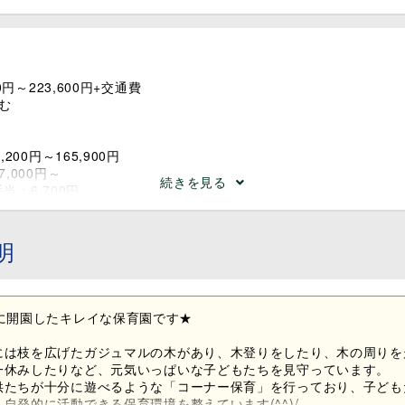
0円～223,600円+交通費
む
200円～165,900円
,000円～
続きを見る
当：6,700円
10,000円～
,000円～
明
は★
改定に合わせて支給される手当です。
で長く安心して働けます◎
年に開園したキレイな保育園です★
には枝を広げたガジュマルの木があり、木登りをしたり、木の周りを
一休みしたりなど、元気いっぱいな子どもたちを見守っています。
供たちが十分に遊べるような「コーナー保育」を行っており、子ども
自発的に活動できる保育環境を整えています(^^)/