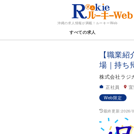
沖縄の求人情報が満載！
ルーキーWeb
すべての求人
【職業紹
場｜持ち
株式会社ラジ
正社員
宜
Web限定
最終更新:
2026/0