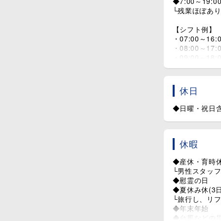
◆7:00～19
└残業ほぼあ
【シフト例】
・07:00～16:
・08:00～17:
・09:00～18:
・10:00～19:
休日
◆日曜・祝日含
休暇
◆産休・育時
└男性スタッ
◆慰霊の日
◆夏休み休(3
└旅行し、リ
◆年末年始
◆台風などの