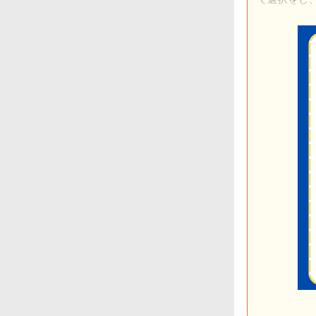
なんでも全力
20～60代
困ったとき
男性スタッ