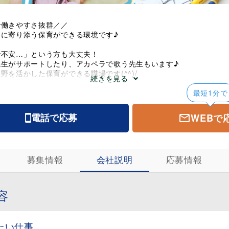
で働きやすさ抜群／／
に寄り添う保育ができる環境です♪
で不安…」という方も大丈夫！
先生がサポートしたり、アカペラで歌う先生もいます♪
野を活かした保育ができる職場です(^^)/
続きを見る
＝＝＝＝＝＝＝
最短1分で
作業も分担できるため、精神的負担も少なめ◎
給年1回あり
WEBで
電話で応募
夏休み3日間”あり♪旅行などでリフレッシュ◎
ろん、希望があれば異動の相談もOK
いの方には住宅手当あり★
＝＝＝＝＝＝＝
募集情報
会社説明
応募情報
容
たい仕事