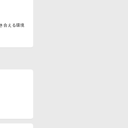
き合える環境
す♪
整っています♪
タートできま