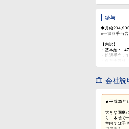
給与
◆月給204,90
※一律諸手当含
【内訳】
・基本給：147,
・処遇手当：17
・保育士資格手
・臨時処遇手当：
・人勧手当：24
会社説
★人勧手当と
公務員の給与
安定した待遇
★平成29
大きな園庭
り、木陰で
室内では子
で選択をし、