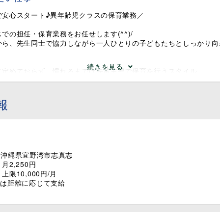
で安心スタート♪異年齢児クラスの保育業務／
での担任・保育業務をお任せします(^^)/
から、先生同士で協力しながら一人ひとりの子どもたちとしっかり向
続きを見る
に定めておらず、慣れるまでは先輩主導で保育を行うスタイル。
できたら、少しずつ読み聞かせなどの簡単な業務からスタートできま
意分野を活かした保育ができるのも魅力のひとつ！
報
な方もご安心ください◎
を分担しながら進めるため、業務負担の軽減＆相談しやすい雰囲気が
少なく、安心して長く働ける職場です(^^)/
】
ラス
13 沖縄県宜野湾市志真志
2,250円
ラス
限10,000円/月
は面接後に決定します。
合は距離に応じて支給
問いません◎
が丁寧にサポートするので、未経験・ブランクありの方も安心してス