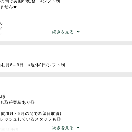
:00の間で実働8h勤務 ※シフト制
りません★
00
00
続きを見る
00
00
む月8～9日 ※週休2日/シフト制
休暇
フも取得実績あり◎
日間/6月～8月の間で希望日取得)
フレッシュしているスタッフも◎
続きを見る
災害時休暇