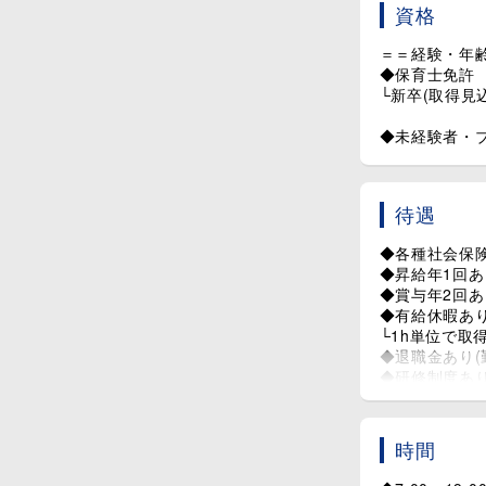
資格
＝＝▼3～5歳
＝＝経験・年
◆保育士免許
07:00～ 順
└新卒(取得見
09:30～ 
11:15～ 
◆未経験者・ブ
12:30～ 午睡
15:00～ 
16:00～ 
待遇
18:00～19:
◆各種社会保
＝＝＝＝＝＝
◆昇給年1回あ
◆賞与年2回あり
◆月に1回、
◆有給休暇あ
└年間スケジ
└1h単位で取得
◆退職金あり(
◆研修制度あ
◆【宜野湾市在
◆給食あり(4,0
時間