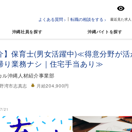
よくある質問
転職の相談をする
最近見た求人
沖縄社員
沖縄バイト
介】保育士(男女活躍中)≪得意分野が
帰り業務ナシ｜住宅手当あり≫
カル沖縄人材紹介事業部
野湾市志真志
月給204,900円
7/21