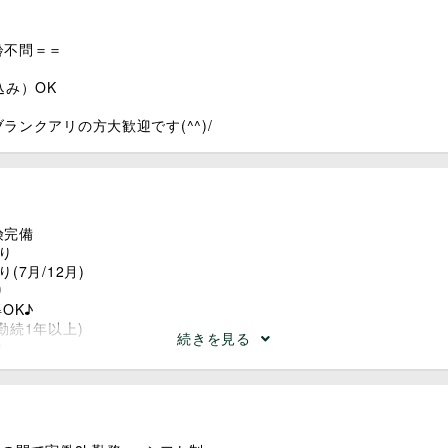
児クラスの1日の活動例▼＝＝
齢不問＝＝
次登園
込み）OK
朝の活動(戸外・室内遊び、制作、散歩、季節の遊び)
給食 歯磨き・顔拭き、お着がえ
ランクアリの方大歓迎です(^^)/
起床 おやつタイム♪
降園準備、順次降園
00 延長保育
険完備
＝＝＝＝＝＝＝＝＝＝＝＝＝＝
り
(7月/12月)
園内・外研修、会議あり（出勤扱い）
り
ュールにて共有 ※日程変更の場合事前連絡あり
OK♪
勤続1年以上)
続きを見る
り
住の方対象】住宅手当あり(上限53,000円/月※規定あり)
00円/月)