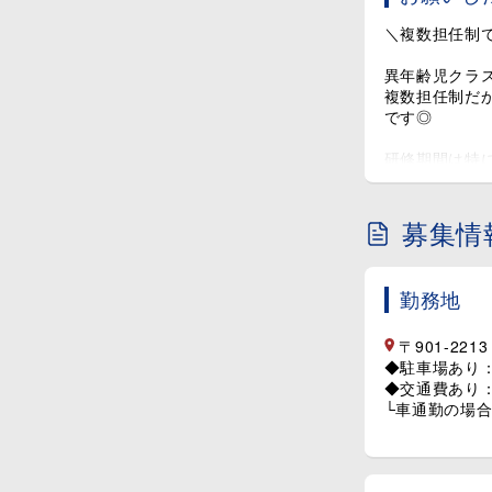
＼複数担任制
異年齢児クラス
複数担任制だ
です◎
研修期間は特
環境に馴染ん
それぞれの得
募集情
ピアノが苦手
お互いに業務
精神的な負担も
勤務地
【担当クラス
◆0～1歳児ク
〒901-22
◆2歳児クラス
◆駐車場あり：月
◆3～5歳児ク
◆交通費あり：上
※担当クラス
└車通勤の場
経験の有無は
先輩スタッフ
す！