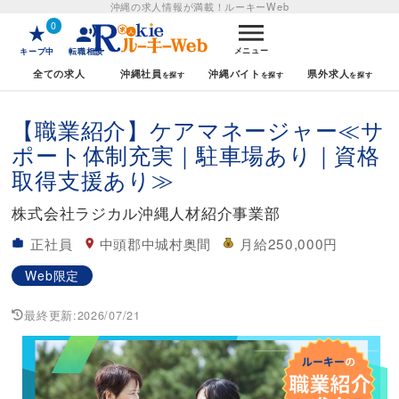
沖縄の求人情報が満載！
ルーキーWeb
0
メニュー
キープ中
転職相談
全ての求人
沖縄社員
沖縄バイト
県外求人
【職業紹介】ケアマネージャー≪サ
ポート体制充実｜駐車場あり｜資格
取得支援あり≫
株式会社ラジカル沖縄人材紹介事業部
正社員
中頭郡中城村奥間
月給250,000円
Web限定
最終更新:
2026/07/21