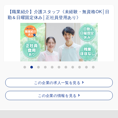
職業紹介】介護スタッフ《未経験・無資格OK│日
【職
＆日曜固定休み│正社員登用あり》
施設
パ
給
沖
この企業の求人一覧を見る
契約社員
給与：月給 203,700円～223,700円 基...
この企業の情報を見る
沖縄県西原町
詳細を見る