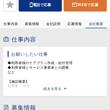
マイカー通勤が可能な無料駐車場も完備◎
WEBで応募
電話で応募
新しい環境で、ぜひ一緒に成長していきましょう(^^)/
仕事内容
募集情報
会社説明
応募情報
会社概要
仕事内容
お願いしたい仕事
◆利用者様のケアプラン作成・給付管理
◆利用者様とサービス事業者との調整
など
【施設概要】
利用者：15名
続きを見る
募集情報