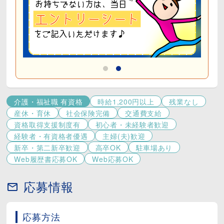
介護・福祉職 有資格
時給1,200円以上
残業なし
産休・育休
社会保険完備
交通費支給
資格取得支援制度有
初心者・未経験者歓迎
経験者・有資格者優遇
主婦(夫)歓迎
新卒・第二新卒歓迎
高卒OK
駐車場あり
Web履歴書応募OK
Web応募OK
応募情報
応募方法