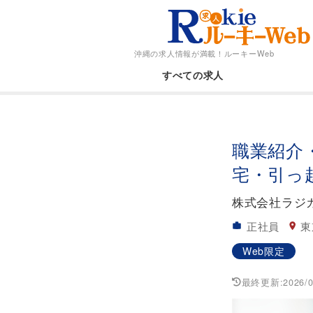
沖縄の求人情報が満載！
ルーキーWeb
すべての求人
職業紹介
宅・引っ
株式会社ラジカ
正社員
東
Web限定
最終更新:
2026/0