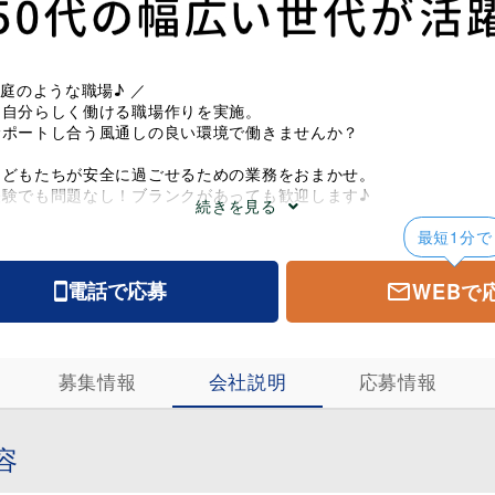
家庭のような職場♪ ／
く自分らしく働ける職場作りを実施。
サポートし合う風通しの良い環境で働きませんか？
こどもたちが安全に過ごせるための業務をおまかせ。
経験でも問題なし！ブランクがあっても歓迎します♪
続きを見る
◆
最短1分で
資格があれば未経験も大歓迎！
業務は一切ありません♪
WEBで
電話で応募
OK
!!
護・介護休暇も充実♪
募集情報
会社説明
応募情報
施設見学大歓迎！＝＝＝＝＝＝
機代プラス宿泊代は当社が負担します！
体験して入社の判断ができるので安心です！
＝＝＝＝＝＝＝＝＝＝＝＝＝＝
容