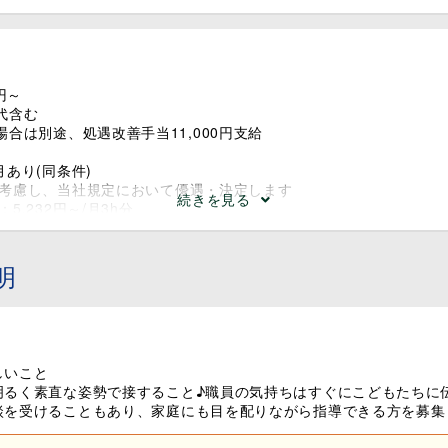
2円～
代含む
場合は別途、処遇改善手当11,000円支給
月あり(同条件)
を考慮し、当社規定において優遇・決定します
続きを見る
5,232円～/月3h分
は全額支給いたします。
責給「職務遂行能力等級」に連動した給与制度を導入。
明
なく能力に応じて昇格・昇給します。
しいこと
明るく素直な姿勢で接すること♪職員の気持ちはすぐにこどもたちに
談を受けることもあり、家庭にも目を配りながら指導できる方を募集