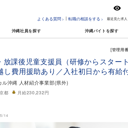
よくある質問
転職の相談をする
最近見た求人
沖縄社員
沖縄バイト
[管理用番
・放課後児童支援員（研修からスター
越し費用援助あり／入社初日から有給
ル沖縄 人材紹介事業部(県外)
京都
月給230,232円
5/14