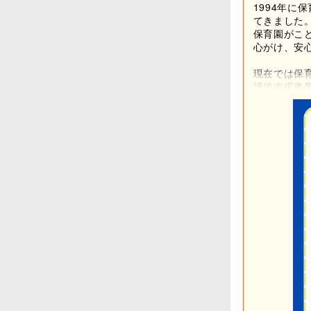
1994年
てきました
保育園がこ
心がけ、安
現在では保
課後支援事
乳幼児を中
事業など、
また201
り」を基本
当法人では
野で活躍す
人と人との