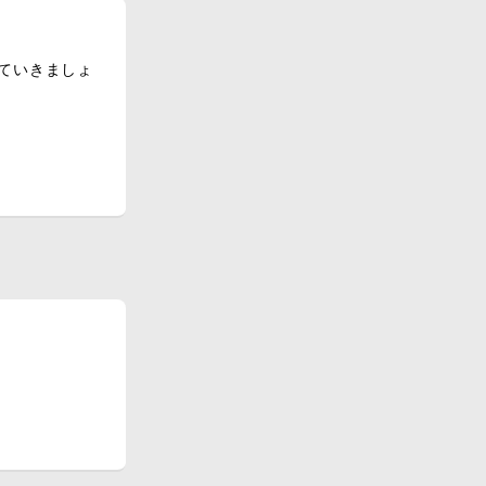
ていきましょ
風」が主な理
ります。
導する制度で
待遇面を評価