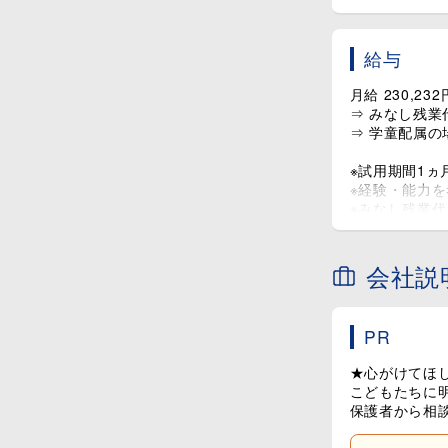
給与
月給 230,23
⇒ みなし残業
⇒ 学童配属の
※試用期間1ヵ
※経験・能力
※みなし残業代：
超過する場合
□ 当社は職
会社説
勤続に関わり
PR
★心がけてほ
こどもたちに
保護者から相