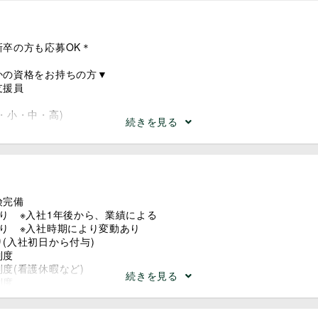
います★
新卒の方も応募OK＊
ついて ■
/ 6名～最大30名
かの資格をお持ちの方▼
童の人数により変動
支援員
：6
代の幅広い世代のスタッフが活躍中◎
・小・中・高)
続きを見る
流れ（例） ～～
であれば、未経験からOK★
⇒ 出勤／施設の安全点検、清掃、日案作成
 休憩・昼食
⇒ 全体ミーティング、日案作成、イベント準備
⇒ 児童受け入れ開始。遊びや学習をサポート
険完備
⇒ 買い出し、献立作成～おやつの準備・提供
り ※入社1年後から、業績による
⇒ 帰りの会／帰宅準備、安全指導
あり ※入社時期により変動あり
⇒ 児童全員が退館後、設備点検、清掃、日誌作成
(入社初日から付与)
 退勤・お疲れ様でした(^^)/
制度
度(看護休暇など)
続きを見る
制度
談可