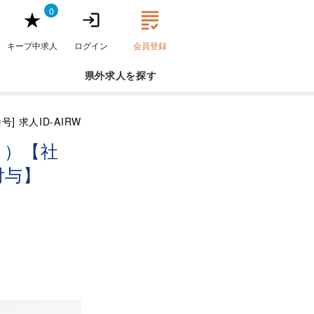
0
キープ中求人
ログイン
会員登録
県外求人
号] 求人ID-AIRW
ト）【社
付与】