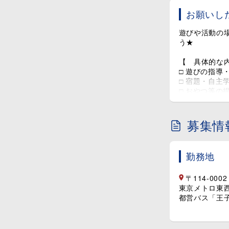
お願いし
遊びや活動の
う★
【 具体的な
□ 遊びの指導
□ 宿題・自主
□ おやつ等の
□ 日誌や提出
□ 保護者との
□ 校外活動
募集情
＼ 働きやす
勤務地
当園で働くス
由♪
そうなったの
〒114-00
これは、入社
東京メトロ東
す！
都営バス「王子
未経験の方で
「雰囲気の良