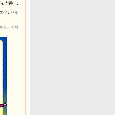
育を大切にし
気づくりを
を支える放
する児童館
きがいづく
な施設・分
す。