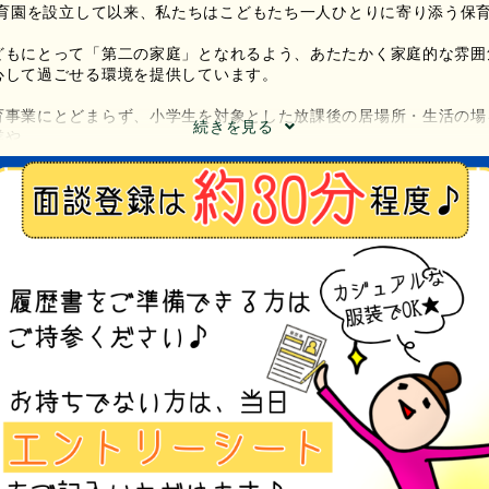
に保育園を設立して以来、私たちはこどもたち一人ひとりに寄り添う保
。
どもにとって「第二の家庭」となれるよう、あたたかく家庭的な雰囲
心して過ごせる環境を提供しています。
育事業にとどまらず、小学生を対象とした放課後の居場所・生活の場
続きを見る
業や
心とした保護者への子育て支援、中高生の居場所づくりや活動を支援
幅広い世代に寄り添った取り組みを行っています。
4年からは、高齢者・障がい者を対象に「仲間づくり・健康づくり・生
とした、高齢者の居場所づくり事業も展開しています。
、保育士をはじめとした多様な資格や経験を活かしながら、さまざま
ることが可能です。
つながりを大切にし、地域に根ざした支援をこれからも続けていきま