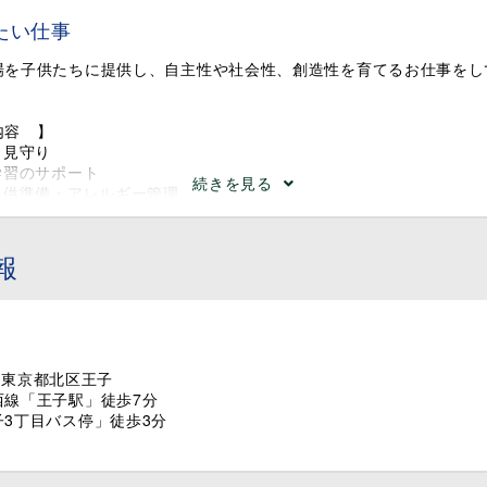
たい仕事
場を子供たちに提供し、自主性や社会性、創造性を育てるお仕事をし
内容 】
・見守り
学習のサポート
続きを見る
提供準備・アレルギー管理
資料の作成
連絡・入会手続き、説明
やイベントの企画・運営 など
報
い環境が自慢！ ／
タッフの入社の決め手は、「雰囲気の良さ」や「職員を大事にする社
には、私たちが独自に導入している『ブラザー&シスター制度』にあ
02 東京都北区王子
から1年間、先輩スタッフとペアになり、業務を一つひとつ優しく指
西線「王子駅」徒歩7分
3丁目バス停」徒歩3分
も、焦らずにステップアップできる体制ですよ◎
さ」以外では、「会社の安定性・成長性」や「給与・休暇」といった