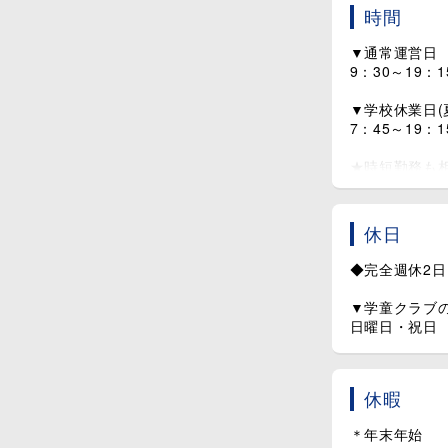
◆交通費全額
時間
◆勤続10年表
◆定期健康診
▼通常運営日
◆受動喫煙対策
9：30～19
◆借上げ社宅
◆引越し費用
▼学校休業日(
◆住宅手当
7：45～19
◆一人親手当
◆施設見学OK
★時短勤務も
社員ファース
・小さいお子
・保育園の送
休日
・介護や家庭の事
◆完全週休2
▼学童クラブ
日曜日・祝日
休暇
＊年末年始