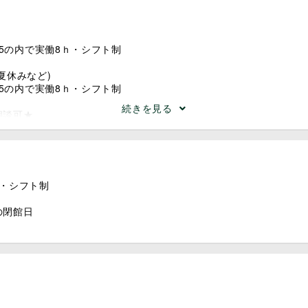
支給
彰
断
あり(屋内・敷地内禁煙)
：15の内で実働8ｈ・シフト制
制度 ※規定あり
援助 ※規定あり
夏休みなど)
：15の内で実働8ｈ・シフト制
続きを見る
相談可★
トの風土が根付いているため、役職に関係なく時短勤務の社員も多く
さんがいらっしゃる方
迎がある方
情で... など
日・シフト制
の閉館日