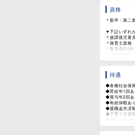
してもらって
資格
＊新卒・第二
□ 施設環境に
⇒ スタッフ数 
▼下記いずれ
＊学級数、児
＊放課後児童
⇒ 男女比 / 4
＊保育士資格
＊20代～50
＊教員免許(幼
＊社会福祉士
～～ 1日の
資格をお持ち
＊10：15 
＊12：00 ⇒
待遇
＊13：00 
＊14：00 
◆各種社会保
＊16：00 
◆昇給年1回あ
＊16：30 
◆賞与年2回
＊19：00 
◆有給休暇あり
＊19：15 ⇒
◆退職金共済
◆子育て支援制
◆産休・育休
◆介護休暇
◆時短勤務相