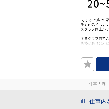
＼ まるで第2の
誰もが気持ちよ
スタッフ同士が
学童クラブ内で
資格があれば未
◆オススメPoint
＊ブランクOK★
＊残業や持ち帰り
＊時短勤務も相談
＊有給消化率100％
＊産休・育休や看
仕事内容
＝＝＝＝＝＝＝
沖縄からの飛行
自分の目で見て
＝＝＝＝＝＝＝
仕事内