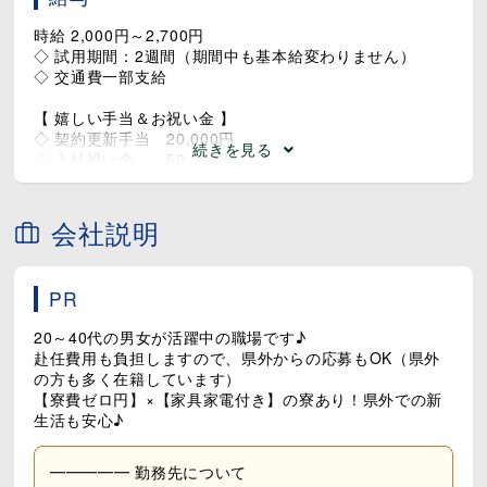
時給 2,000円～2,700円
◇ 試用期間：2週間（期間中も基本給変わりません）
◇ 交通費一部支給
【 嬉しい手当＆お祝い金 】
◇ 契約更新手当 20,000円
続きを見る
◇ 入社祝い金 50,000円
＼《 月収39万円以上 》も目指せます ／
会社説明
基本給：318,932円
+ 8時間超えの法定外残業
…20時間×2500円＝50,000円
PR
+ 深夜割増（22：00～翌5：00）
…60時間×500円＝30,000円
20～40代の男女が活躍中の職場です♪
=【 月収：398,932円 】
赴任費用も負担しますので、県外からの応募もOK（県外
の方も多く在籍しています）
◇ 8時間超えの法定外残業（2500円/時間）
【寮費ゼロ円】×【家具家電付き】の寮あり！県外での新
◇ 法定外休日出勤（2500円/時間）
生活も安心♪
◇ 法定休日出勤 （2700円/時間）
◇ 深夜割増手当 （500円/時間）
∟ 22：00～翌5：00
━━━━━ 勤務先について