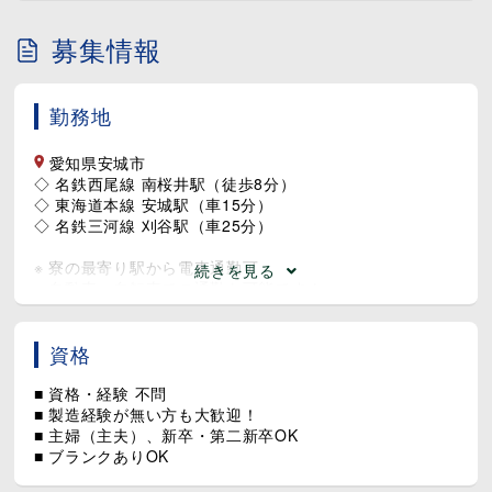
加工で出来た部品4種類～5種類の組立て作業を行います。
作業方法には下記の2つがあります。
募集情報
▷ 電動ドライバーで行う組立作業
▷ 部品を機械にセットする半自動の組立作業
勤務地
■ 加工
2ステップのカンタン作業！
素材を削る作業は機械がやってくれます♪
愛知県安城市
▷ 機械に素材をセット
◇ 名鉄西尾線 南桜井駅（徒歩8分）
▷ 完了後、定期的に完成品の寸法チェック
◇ 東海道本線 安城駅（車15分）
◇ 名鉄三河線 刈谷駅（車25分）
■ 検査
完成した製品に不具合がないかなどをチェック！
※ 寮の最寄り駅から電車通勤可
続きを見る
目視や測定器による検査を行います。
※ 自動車・自転車での通勤も可能です！
■ 搬送
エレカや台車を使用し、それぞれ工程へ備品を運搬しま
資格
す。
エレカとはモーターとバッテリーで動く小型の運搬車両の
■ 資格・経験 不問
こと！
■ 製造経験が無い方も大歓迎！
まるでゴーカートのような運転操作で荷物を運べます☆
■ 主婦（主夫）、新卒・第二新卒OK
■ ブランクありOK