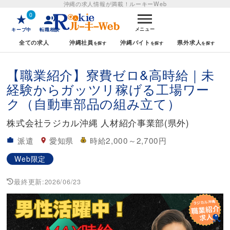
沖縄の求人情報が満載！
ルーキーWeb
0
メニュー
キープ中
転職相談
全ての求人
沖縄社員
沖縄バイト
県外求人
【職業紹介】寮費ゼロ&高時給｜未
経験からガッツリ稼げる工場ワー
ク（自動車部品の組み立て）
株式会社ラジカル沖縄 人材紹介事業部(県外)
派遣
愛知県
時給2,000～2,700円
Web限定
最終更新:
2026/06/23