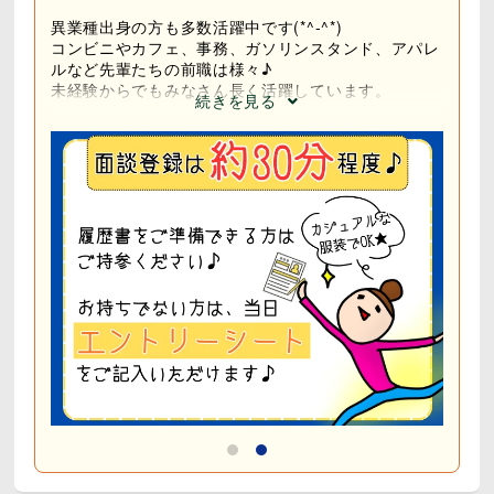
異業種出身の方も多数活躍中です(*^-^*)
コンビニやカフェ、事務、ガソリンスタンド、アパレ
ルなど先輩たちの前職は様々♪
未経験からでもみなさん長く活躍しています。
続きを見る
[ 男女比 ] 男性 7：女性 3
[平均年齢] 35歳（20代～40代まで活躍中）
☆ 派遣スタッフも活躍しています ☆
━━━━━ 募集企業について
18年以上続く、安心と信頼感のある人材派遣会社で
す！
主に車に携わるお仕事をご紹介しており、整備士など
メカニックの就職・転職サポートに特化しています。
もちろんそれだけではありません♪
受付・洗車・回送・工場作業など、未経験から始めら
れるお仕事も多数ご紹介しています。
「県外で働いてみたい！」その一歩を応援します！