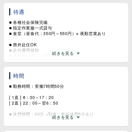
待遇
■ 各種社会保険完備
■ 指定作業服一式貸与
■ 食堂（昼食代：350円～550円）※ 夜勤営業あり
■ 県外赴任OK
■ 赴任費用補助
続きを見る
■ 入社祝い金 ：5万円（規定あり）
■ 契約更新手当：2万円（規定あり）
■ 法人契約の寮を完備（間取り1R/家具家電付き）
時間
■ 寮費：個人負担ゼロ（100％補助します）
∟ 水道光熱費などのライフラインは個人契約、個人負担
■ 勤務時間：実働7時間50分
■ 車・自転車通勤OK
[ 1直 ] 8：30～17：20
■ 駐車場あり
[ 2直 ] 22：00～翌6：50
■ 喫煙所：なし（敷地内全て禁煙）
■ 休憩時間：60分 ※別途、有給休憩5分あり
続きを見る
[ 1直 ]
▶ 12：00～12：55