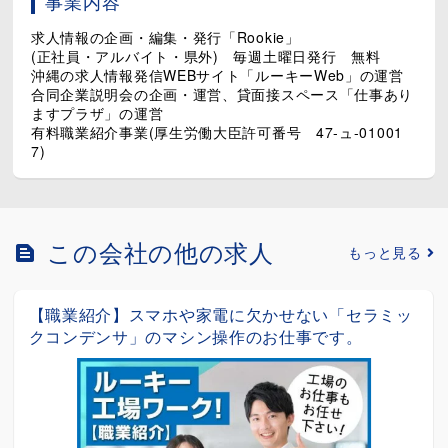
事業内容
求人情報の企画・編集・発行「Rookie」
(正社員・アルバイト・県外) 毎週土曜日発行 無料
沖縄の求人情報発信WEBサイト「ルーキーWeb」の運営
合同企業説明会の企画・運営、貸面接スペース「仕事あり
ますプラザ」の運営
有料職業紹介事業(厚生労働大臣許可番号 47-ュ-01001
7)
この会社の他の求人
もっと見る
ッ
【職業紹介】【検査】新車のエンジンを始動！ス
ピード＆ブレーキテストで走りの安全を守る最終関
門！
派遣
給与：時給¥1,800 月収例 ¥407,025...
群馬県太田市