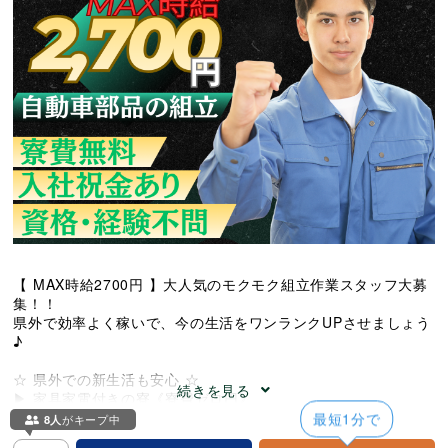
【 MAX時給2700円 】大人気のモクモク組立作業スタッフ大募
集！！
県外で効率よく稼いで、今の生活をワンランクUPさせましょう
♪
☆ 県外での新生活も安心 ☆
続きを見る
▶ 家具家電付きの寮《寮費ゼロ円》
▶ 入社祝い金あり！5万円支給
最短1分で
8人
がキープ中
▶ 赴任費用の補助あり