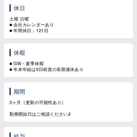
▶ 15：00～15：05
休日
[ 2直 ]
土曜 日曜
▶ 2：00～2：55
■ 会社カレンダーあり
▶ 2：00～2：55
■ 年間休日：121日
■ 2交替勤務
※ 22：00～翌5：00の勤務は18歳以上のみ（法令により）
※ 下記時間帯での勤務の場合もあり
休暇
[ 2直3班 ]
■ GW・夏季休暇
・8：30～19：00
■ 年末年始は9日程度の長期連休あり
・22：00～8：30
◇ 実働9時間30分（休憩60分）
◇ 1カ月の変動労働制
期間
3ヶ月（更新の可能性あり）
勤務開始日はご相談ください♪
給与