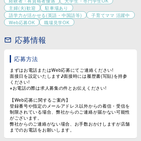
経験者・有資格者優遇
大学生・専門学生OK
車を清掃したり、メンテナンスをしたり、時には配車
主婦(夫)歓迎
駐車場あり
に行ったりと、オフィスでじっとしている仕事とは
違って体を動かす機会が多いのも魅力。忙しいけれ
語学力が活かせる(英語・中国語等)
子育てママ 活躍中
ど、達成感のある毎日です。
Web応募OK
職場見学OK
【4.チームワークが楽しい！】
応募情報
スタッフ同士で助け合いながら働くので、仲間意識が
高まりやすいのもポイント。トラブルがあったときに
みんなで協力して解決したときは、まるでチームプレ
イの成功を感じる瞬間です！
応募方法
【5.地域の観光情報に詳しくなれる！】
まずはお電話またはWeb応募にてご連絡ください!
観光地でのレンタカー業務なら、その地域の観光ス
面接日を設定いたします♪面接時には履歴書(写貼)を持参
ポットや美味しいお店に詳しくなれる特典つき！お客
ください!
様に「地元のおすすめ」を聞かれたら、自信を持って
※お電話の際は求人募集の件とお伝えください!
案内できます。
【Web応募に関するご案内】
レンタカー業界は、ただ車を貸し出すだけでなく、人
登録番号や指定のメールアドレス以外からの着信・受信を
とのつながりや車への愛情を深める場所でもありま
制限されている場合、弊社からのご連絡が届かない可能性
す。毎日新しい発見やドラマがあるお仕事です。🚙💨
がございます。
弊社からのご連絡がない場合、お手数おかけしますが店舗
興味が湧いたら、店舗見学希望でも大歓迎なので是非
までのお電話をお願いします。
ご応募ください！