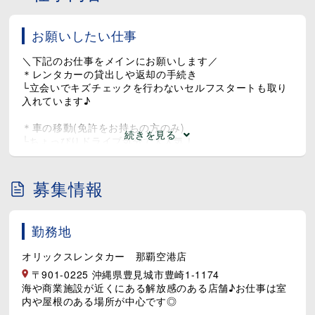
お願いしたい仕事
＼下記のお仕事をメインにお願いします／
＊レンタカーの貸出しや返却の手続き
└立会いでキズチェックを行わないセルフスタートも取り
入れています♪
＊車の移動(免許をお持ちの方のみ)
続きを見る
└ちょっぴりドライブ気分で大人気！
駐車場⇔店舗や、他店舗との車の交換や移動など♪
★那覇空港店は洗車や送迎の専任スタッフがいるため、屋
募集情報
内でのお仕事がほとんどです！
★サポート体制も万全！
勤務地
外国のお客様が来店された場合は、外国人スタッフが対応
する体制です。
オリックスレンタカー 那覇空港店
加えて翻訳機も導入しているため、語学スキルがなくても
安心して勤務できます！
〒901-0225 沖縄県豊見城市豊崎1-1174
分からない事は、先輩スタッフや店長が丁寧に教えますの
海や商業施設が近くにある解放感のある店舗♪お仕事は室
でご安心ください(^^)/
内や屋根のある場所が中心です◎