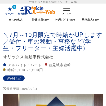
沖縄の求人情報が満載！
ルーキーWeb
0
メニュー
キープ中
転職相談
全ての求人
沖縄社員
沖縄バイト
県外求人
＼7月～10月限定で時給がUPします
／受付・車の移動・事務など(学
生・フリーター・主婦活躍中)
オリックス自動車株式会社
アルバイト・パート
豊見城市豊崎
時給1,100～1,200円
Web限定
最終更新:
2026/07/24