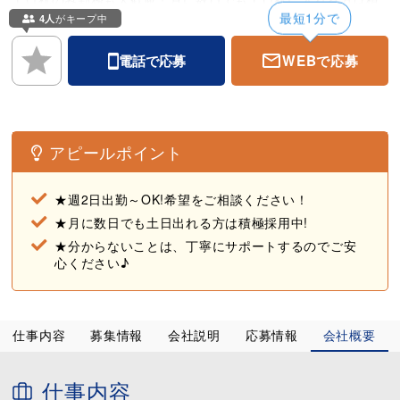
極採用中です♪
最短1分で
4人
がキープ中
お仕事は室内や屋根のある場所が中心で、
WEBで応募
電話で応募
適度に体を動かしながら働ける環境です♪
まずは働く環境について見学の希望も受付しています！
＼働きやすさに自信あり！／
一度退職して「やっぱり戻りたい」と再入社するスタッフも多
アピールポイント
数◎
チームワークが良く、年齢(10代～50代)・男女問わず活躍して
います。
★週2日出勤～OK!希望をご相談ください！
★月に数日でも土日出れる方は積極採用中!
★分からないことは、丁寧にサポートするのでご安
心ください♪
仕事内容
募集情報
会社説明
応募情報
会社概要
仕事内容