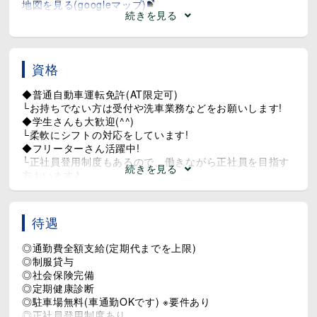
地図を見る(googleマップ)
続きを見る
資格
◆普通自動車運転免許(AT限定可)
└お持ちでない方は受付や洗車業務などをお願いします!
◆学生さんも大歓迎(^^)
└柔軟にシフトの対応をしています!
◆フリーターさん活躍中!
└正社員登用制度もあるので、働きながら正社員を目指す
続きを見る
方もいます♪
◆主婦・子育て中の方も多数活躍中♪
└平日メインの勤務で、土日は月に数日だけ出勤!平日の休
みを活用して、自分の時間もしっかり満喫できます♪
待遇
◎通勤費全額支給(定期代までを上限)
◎制服貸与
◎社会保険完備
◎定期健康診断
◎駐車場無料(車通勤OKです) ※要件あり
◎正社員登用制度あり