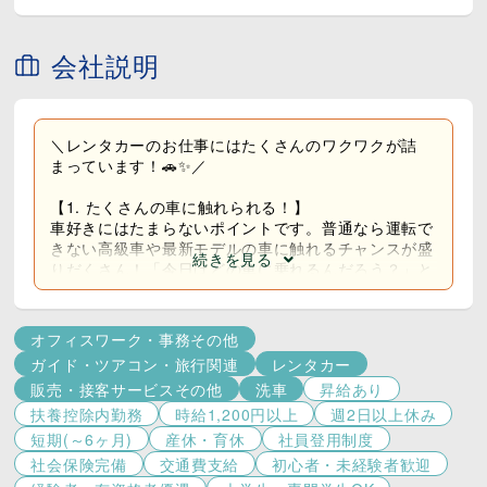
└半年毎に時給50円以上UPのチャンスがあるかも!?
＼あなたのペースにあわせて働けます♪／
会社説明
▼フリーターのAさん【月収19万円程＋通勤費】
フルタイムでしっかり働きながら、
連続休暇を活用して旅行に出かけるなど、
プライベートの時間も大切にしています♪
＼レンタカーのお仕事にはたくさんのワクワクが詰
まっています！🚗✨／
▼大学生のＢさん【月収10万円程＋通勤費】
平日・土日ともにシフトに入れる日に勤務しています♪
【1. たくさんの車に触れられる！】
働きながら自分の時間もしっかり確保し、
車好きにはたまらないポイントです。普通なら運転で
国家資格の取得を目指して勉強中です!
きない高級車や最新モデルの車に触れるチャンスが盛
続きを見る
職場に友人も多く、仕事が休みの日に一緒に遊ぶのも楽し
りだくさん！「今日はどの車に乗れるんだろう？」と
みのひとつです♪
ワクワクが止まりません。
▼主婦のCさん【月収17万円程＋通勤費】
【2. 人との交流が楽しい！】
オフィスワーク・事務その他
平日を中心に、土日も入れる日に勤務しています♪
旅行でレンタカーを借りるお客様やビジネスで利用す
月に数日は土日に出勤し、その分を平日にお休みにするな
ガイド・ツアコン・旅行関連
レンタカー
るお客様など、さまざまな人との出会いが待っていま
ど、
販売・接客サービスその他
洗車
昇給あり
す。「どんな旅をするのか」「どんな景色を見に行く
無理なく家庭と両立しながら働いています。
のか」と、お客様との会話が広がります。感謝の言葉
扶養控除内勤務
時給1,200円以上
週2日以上休み
を直接もらえるのもやりがいです。
短期(～6ヶ月)
産休・育休
社員登用制度
社会保険完備
交通費支給
初心者・未経験者歓迎
【3. 日々がアクティブ！】