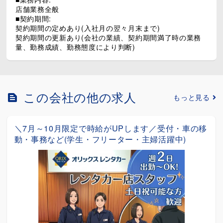
店舗業務全般
■契約期間:
契約期間の定めあり(入社月の翌々月末まで)
契約期間の更新あり(会社の業績、契約期間満了時の業務
量、勤務成績、勤務態度により判断)
この会社の他の求人
もっと見る
移
＼夏季限定・時給1,500円／那覇空港～店舗間の送
迎ドライバー (洗車業務は専任スタッフが担当)
アルバイト
給与：＼夏季(7月～10月)限定で時給ア...
沖縄県豊見城市
詳細を見る