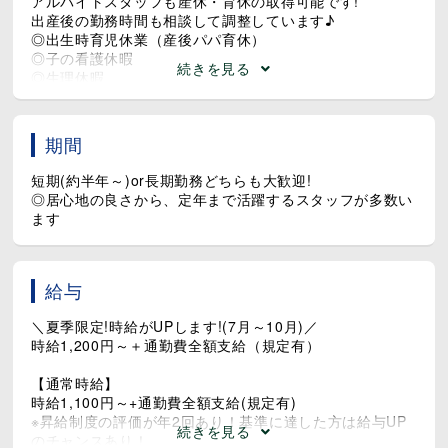
アルバイトスタッフも産休・育休の取得可能です!
出産後の勤務時間も相談して調整しています♪
◎出生時育児休業（産後パパ育休）
◎子の看護休暇
続きを見る
◎生理休暇
◎介護休暇
◎裁判員休暇
期間
短期(約半年～)or長期勤務どちらも大歓迎!
◎居心地の良さから、定年まで活躍するスタッフが多数い
ます
給与
＼夏季限定!時給がUPします!(7月～10月)／
時給1,200円～＋通勤費全額支給（規定有）
【通常時給】
時給1,100円～+通勤費全額支給(規定有)
※昇給制度の評価が年2回あり！基準に達した方は給与UP
続きを見る
のチャンスあり！