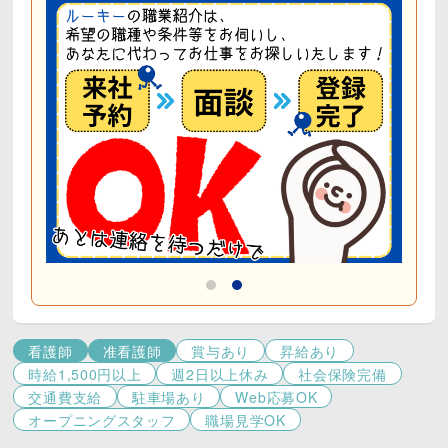
残業はほぼなく、家庭や自分の時間も大切にできる働
き方が可能♪
社会保険や賞与などの制度も整っており、安心して長
く続けられる環境です。
看護師
准看護師
賞与あり
昇給あり
時給1,500円以上
週2日以上休み
社会保険完備
交通費支給
駐車場あり
Web応募OK
オープニングスタッフ
職場見学OK