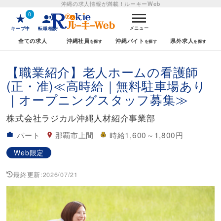
沖縄の求人情報が満載！
ルーキーWeb
0
メニュー
キープ中
転職相談
全ての求人
沖縄社員
沖縄バイト
県外求人
【職業紹介】老人ホームの看護師
(正・准)≪高時給｜無料駐車場あり
｜オープニングスタッフ募集≫
株式会社ラジカル沖縄人材紹介事業部
パート
那覇市上間
時給1,600～1,800円
Web限定
最終更新:
2026/07/21