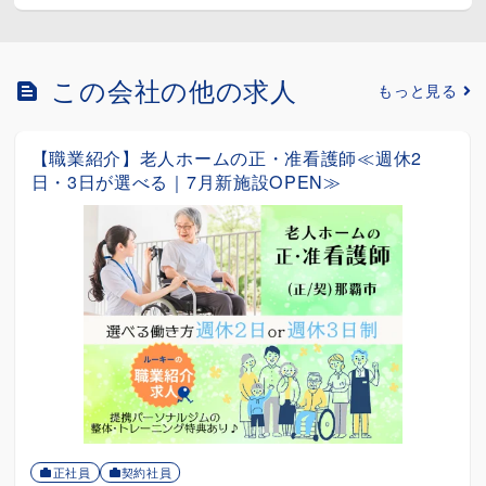
この会社の他の求人
もっと見る
准看護師≪週休2
【職業紹介】保育士(男女活躍中
PEN≫
せる職場｜持ち帰り業務ナシ｜
正社員
給与：◆月給204,900円～223,600円
沖縄県宜野湾市
詳細を見る