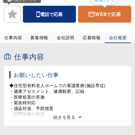
最短1分で
◆ 日勤・夜勤は希望制
ライフスタイルに合わせて働けます
WEBで応募
電話で応募
◆ マイカー通勤OK（無料駐車場あり）
パーキングを探す手間ナシ！通勤もラクラク♪
◆ 提携パーソナルジム・整体サービスあり
働きながら体のケアもできます
仕事内容
募集情報
会社説明
応募情報
会社概要
＝＝＝＝＝＝職場見学OK★＝＝＝＝＝＝
「まずは雰囲気を見てみたい」
仕事内容
「話だけ聞いてみたい」
そんな方も大歓迎！
お気軽にお問い合わせください♪
＝＝＝＝＝＝＝＝＝＝＝＝＝＝＝＝＝＝
お願いしたい仕事
◆住宅型有料老人ホームでの看護業務(施設専従)
・健康アセスメント、健康観察、記録
・医療処置の実施
・緊急時対応
・感染対策、予防措置
・訪問診療の対応
続きを見る
※定員：30名
※介護度4・5の重度介護に特化しています