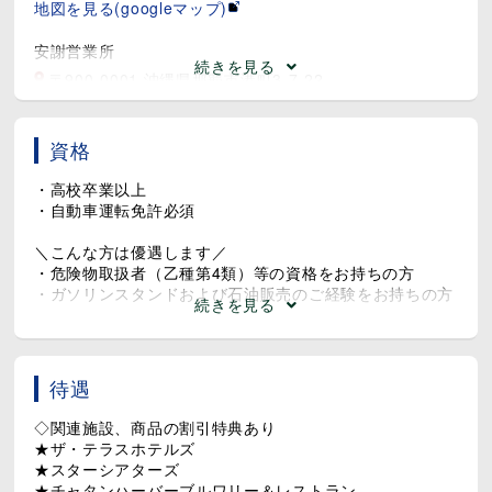
地図を見る(googleマップ)
安謝営業所
続きを見る
〒900-0001 沖縄県那覇市港町3-7-22
地図を見る(googleマップ)
資格
潟原給油所
〒904-1301 沖縄県国頭郡宜野座村松田2842
・高校卒業以上
地図を見る(googleマップ)
・自動車運転免許必須
牧港給油所
＼こんな方は優遇します／
・危険物取扱者（乙種第4類）等の資格をお持ちの方
〒901-2131 沖縄県浦添市牧港5-3-7
・ガソリンスタンドおよび石油販売のご経験をお持ちの方
続きを見る
地図を見る(googleマップ)
★未経験者・資格がない方でも大歓迎！
新都心給油所
〒900-0003 沖縄県那覇市安謝2-6-17
待遇
地図を見る(googleマップ)
◇関連施設、商品の割引特典あり
★ザ・テラスホテルズ
★スターシアターズ
★チャタンハーバーブルワリー＆レストラン