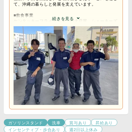
て、沖縄の暮らしと発展を支えています。
■飲食事業
続きを見る
ケンタッキーフライドチキンや大戸屋、シェーキーズ
などの人気ブランドを運営し、多くのお客様に親しま
れています。
さらに、「チャタンハーバー ブルワリー＆レストラ
ン」での本格的なクラフトビール醸造など、観光客に
も地元の方にも愛される商品を提供しています。
■エンターテインメント事業
「スターシアターズ」グループの県内6ヵ所の映画館
を運営。
また、建設現場の発破技術を応用した花火の打ち上げ
事業など、沖縄のレジャー・余暇産業を盛り上げてい
ます。
■インフラ・ライフサポート事業
石油・ガスなどの燃料販売、産業火薬の供給、各種保
険代理店業など、地域住民の生活と企業の発展に貢献
しています。
ガソリンスタンド
洗車
賞与あり
昇給あり
＜私たちが大切にしていること＞
インセンティブ・歩合あり
週2日以上休み