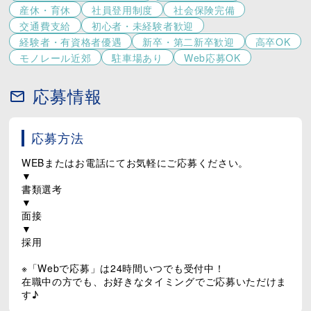
社是である「誠心誠意」の精神を大切にしながら、地
産休・育休
社員登用制度
社会保険完備
域社会に新たな価値を提供することを目指していま
交通費支給
初心者・未経験者歓迎
す。
経験者・有資格者優遇
新卒・第二新卒歓迎
高卒OK
経験やスキル以上に重視しているのは、「挑戦した
モノレール近郊
駐車場あり
Web応募OK
い」「人を喜ばせたい」という前向きな気持ち。
一人ひとりの成長が会社の成長につながると考え、人
応募情報
材育成やキャリア形成にも力を入れています。
また、多彩な事業を展開しているため、将来的には社
内で新しい仕事へチャレンジすることも可能です。
応募方法
＜働く環境＞
社員・アルバイトを含め800名以上が活躍する当社で
WEBまたはお電話にてお気軽にご応募ください。
は、年齢や社歴を問わず意見を発信しやすい風土があ
▼
ります。
書類選考
入社後は研修やOJTを通して業務を習得でき、階層別
▼
研修やブランド研修など、継続的な学びの機会も用
面接
意。
▼
福利厚生も充実しており、映画館・レストラン・ガソ
採用
リンスタンドなどグループ施設の社員割引を利用可能
です。
※「Webで応募」は24時間いつでも受付中！
育児休業の取得実績もあり、ライフステージに合わせ
在職中の方でも、お好きなタイミングでご応募いただけま
て長く働ける環境が整っています。
す♪