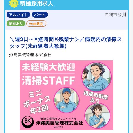
積極採用求人
PR
沖縄市登川
アルバイト
パート
動画あり
Web限定
＼週3日～✕短時間✕残業ナシ／病院内の清掃ス
タッフ(未経験者大歓迎)
沖縄美装管理 株式会社