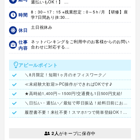
週払いもOK！】 ...
8：30～17：15 ※残業想定：0～5ｈ/月 【研修】座
時間
学7日間あり(8:30...
土日祝休み
休日
仕事
ネットバンキングをご利用中のお客様からのお問い
合わせに対応する...
内容
アピールポイント
＼8月限定！短期1ヶ月のオフィスワーク／
≪未経験大歓迎≫PC操作ができればOKです♪
★高時給1,400円～1500円!交通費も1日500円支給!
＼日払い・週払い／最短で即日振込！給料日前にお給料GET！
履歴書不要！来社不要！スマホ1つで簡単登録OK！！！
2人
がキープに保存中