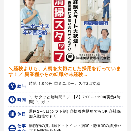
＼経験よりも、人柄を大切にした採用を行っていま
す！／ 異業種からの転職や未経験...
時給 1,040円 ◎ミニボーナス年2回支給
給与
＼ サクッと短時間!! ／ 【A】7:00～11:00(実働4時
時間
間) ＼ ガッ...
週休2～5日(シフト制) ◎扶養内勤務でもOK ◎社保
休日
加入勤務でも可
仕事
病院内の共用廊下・トイレ・病室・静養室の清掃や
ゴミ回収等をお任...