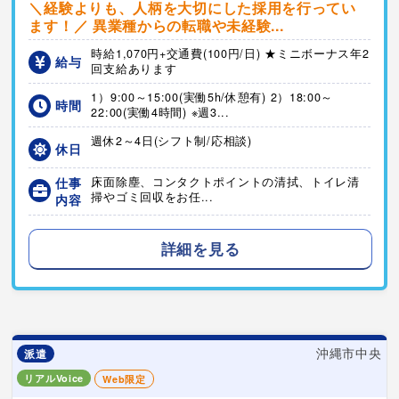
＼経験よりも、人柄を大切にした採用を行ってい
ます！／ 異業種からの転職や未経験...
時給1,070円+交通費(100円/日) ★ミニボーナス年2
給与
回支給あります
1）9:00～15:00(実働5h/休憩有) 2）18:00～
時間
22:00(実働4時間) ※週3...
週休2～4日(シフト制/応相談)
休日
仕事
床面除塵、コンタクトポイントの清拭、トイレ清
掃やゴミ回収をお任...
内容
詳細を見る
沖縄市中央
派遣
リアルVoice
Web限定