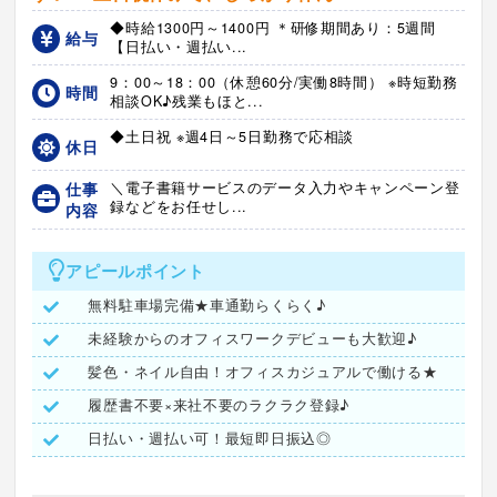
◆時給1300円～1400円 ＊研修期間あり：5週間
給与
【日払い・週払い...
9：00～18：00（休憩60分/実働8時間） ※時短勤務
時間
相談OK♪残業もほと...
◆土日祝 ※週4日～5日勤務で応相談
休日
仕事
＼電子書籍サービスのデータ入力やキャンペーン登
録などをお任せし...
内容
アピールポイント
無料駐車場完備★車通勤らくらく♪
未経験からのオフィスワークデビューも大歓迎♪
髪色・ネイル自由！オフィスカジュアルで働ける★
履歴書不要×来社不要のラクラク登録♪
日払い・週払い可！最短即日振込◎