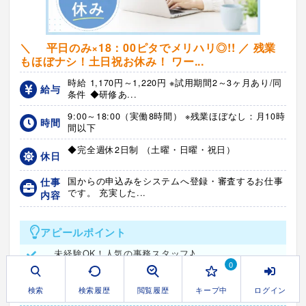
＼ 平日のみ×18：00ピタでメリハリ◎!! ／ 残業
もほぼナシ！土日祝お休み！ ワー...
時給 1,170円～1,220円 ※試用期間2～3ヶ月あり/同
給与
条件 ◆研修あ...
9:00～18:00（実働8時間） ※残業ほぼなし：月10時
時間
間以下
◆完全週休2日制 （土曜・日曜・祝日）
休日
仕事
国からの申込みをシステムへ登録・審査するお仕事
です。 充実した...
内容
アピールポイント
未経験OK！人気の事務スタッフ♪
0
【平日のみ勤務】嬉しい土日祝お休みでプライベートも充実♪
検索
検索履歴
閲覧履歴
キープ中
ログイン
興味がある方はご応募お早めに♪