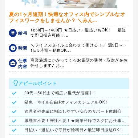
夏の1ヶ月短期！快適なオフィス内でシンプルなオ
フィスワークをしませんか？ ＼みん...
1250円～1400円 ★日払い・週払いもOK！ 最短
給与
で即日振込可能！...
＼ライフスタイルに合わせて働ける！／ 週3日～・
時間
1日5時間～勤務OK...
仕事
商業施設にかかってくるお電話の受付・取次ぎをお
任せします♪ お...
内容
アピールポイント
20代～50代まで幅広い世代が活躍中！
髪色・ネイル自由♪オフィスカジュアルOK！
管理者や先輩に相談しやすい安心のサポート体制◎
履歴書不要！来社不要！★簡単登録でスグにお仕事探し可能★
日払い・週払いで毎日が給料日♪ 最短即日振込OK！