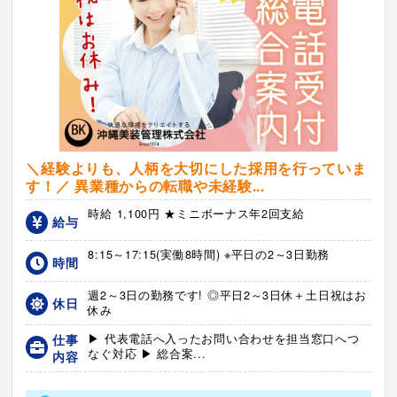
＼経験よりも、人柄を大切にした採用を行っていま
す！／ 異業種からの転職や未経験...
時給 1,100円 ★ミニボーナス年2回支給
給与
8:15～17:15(実働8時間) ※平日の2～3日勤務
時間
週2～3日の勤務です! ◎平日2～3日休＋土日祝はお
休日
休み
仕事
▶ 代表電話へ入ったお問い合わせを担当窓口へつ
なぐ対応 ▶ 総合案...
内容