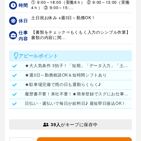
① 9:00～18:00（実働8ｈ） ② 9:00～13:00（実働
時間
4ｈ） ③ 9:00～15:...
土日祝お休み ※週3日～勤務OK！
休日
仕事
【書類をチェック⇒もくもく入力のシンプル作業】
書類の内容に間...
内容
アピールポイント
★大人気条件 3拍子！「短期」「データ入力」「土日祝お休み」
★週3日～勤務相談OK＆短時間シフトあり
★駐車場完備で雨の日も通勤らくらく♪
履歴書不要！来社不要！★簡単登録でスグにお仕事探し可能★
日払い・週払いで毎日が給料日♪ 最短即日振込OK！
39人
がキープに保存中