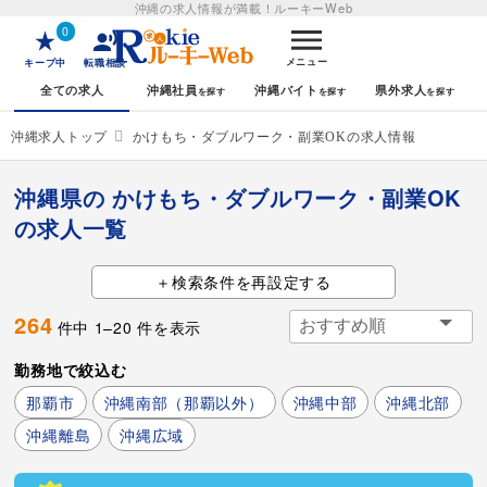
沖縄の求人情報が満載！
ルーキーWeb
0
メニュー
キープ中
転職相談
全ての求人
沖縄社員
沖縄バイト
県外求人
沖縄求人トップ
かけもち・ダブルワーク・副業OKの求人情報
沖縄県の かけもち・ダブルワーク・副業OK
の求人一覧
検索条件を再設定する
264
件中
1
–
20
件を表示
勤務地で絞込む
那覇市
沖縄南部（那覇以外）
沖縄中部
沖縄北部
沖縄離島
沖縄広域