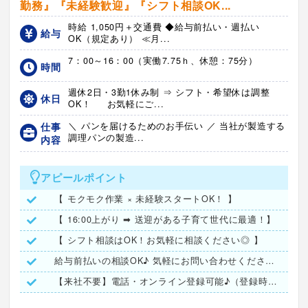
勤務』『未経験歓迎』『シフト相談OK...
時給 1,050円＋交通費 ◆給与前払い・週払い
給与
OK（規定あり） ≪月...
7：00～16：00（実働7.75ｈ、休憩：75分）
時間
週休2日・3勤1休み制 ⇒ シフト・希望休は調整
休日
OK！ お気軽にご...
仕事
＼ パンを届けるためのお手伝い ／ 当社が製造する
調理パンの製造...
内容
アピールポイント
【 モクモク作業 × 未経験スタートOK！ 】
【 16:00上がり ➡ 送迎がある子育て世代に最適！】
【 シフト相談はOK！お気軽に相談ください◎ 】
給与前払いの相談OK♪ 気軽にお問い合わせください！
【来社不要】電話・オンライン登録可能♪（登録時は履歴書不要）