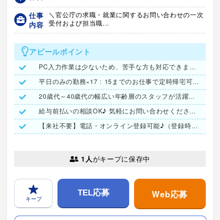
仕事
＼官公庁の求職・就業に関するお問い合わせの一次
受付および担当職...
内容
アピールポイント
PC入力作業は少ないため、苦手な方も対応できます！
平日のみの勤務×17 : 15までのお仕事で定時帰宅可能！
20歳代～40歳代の幅広い年齢層のスタッフが活躍中！
給与前払いの相談OK♪ 気軽にお問い合わせください！
【来社不要】電話・オンライン登録可能♪（登録時は履歴書不要）
1人
がキープに保存中
Web応募
TEL応募
キープ