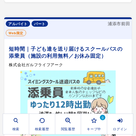
浦添市前田
アルバイト
パート
Web限定
短時間｜子ども達を送り届けるスクールバスの
添乗員（施設の利用無料／お休み固定）
株式会社ガルフライフアーク
0
検索
検索履歴
閲覧履歴
キープ中
ログイン