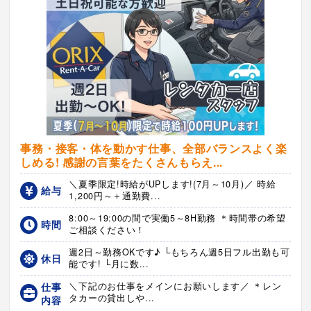
事務・接客・体を動かす仕事、全部バランスよく楽
しめる! 感謝の言葉をたくさんもらえ...
＼夏季限定!時給がUPします!(7月～10月)／ 時給
給与
1,200円～＋通勤費...
8:00～19:00の間で実働5～8H勤務 ＊時間帯の希望
時間
ご相談ください！
週2日～勤務OKです♪ └もちろん週5日フル出勤も可
休日
能です! └月に数...
仕事
＼下記のお仕事をメインにお願いします／ ＊レン
タカーの貸出しや...
内容