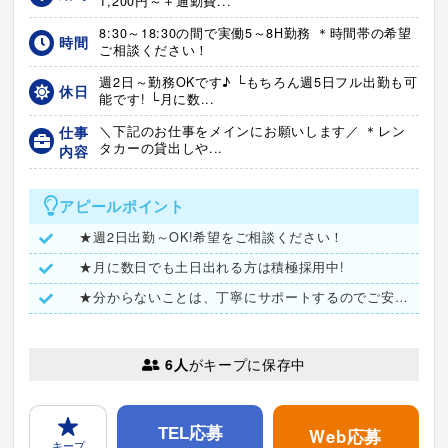
1,200円～＋通勤費...
8:30～18:30の間で実働5～8H勤務 ＊時間帯の希望
時間
ご相談ください！
週2日～勤務OKです♪ └もちろん週5日フル出勤も可
休日
能です! └月に数...
仕事
＼下記のお仕事をメインにお願いします／ ＊レン
タカーの貸出しや...
内容
アピールポイント
★週2日出勤～OK!希望をご相談ください！
★月に数日でも土日出れる方は積極採用中!
★分からないことは、丁寧にサポートするのでご安心ください♪
6人
がキープに保存中
Web応募
TEL応募
キープ