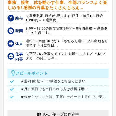
事務、接客、体を動かす仕事、全部バランスよく楽
しめる! 感謝の言葉をたくさんもらえ...
＼夏季限定!時給がUPします!(7月～10月)／ 時給
給与
1,200円～＋通勤費...
9:00～18:00の間で実働3時間～8時間勤務 ～勤務例
時間
～ ▼主婦・主...
週2日～勤務OKです♪ └もちろん週5日フル出勤も可
休日
能です └月に数日...
仕事
＼下記のお仕事をメインにお願いします／ ＊レン
タカーの貸出しや...
内容
アピールポイント
★週2日出勤～OK!希望をご相談ください
★月に数日でも土日出れる方は積極採用中
★分からないことは、丁寧にサポートするのでご安心ください♪
8人
がキープに保存中