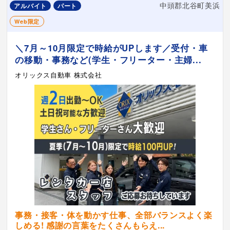
中頭郡北谷町美浜
アルバイト
パート
Web限定
＼7月～10月限定で時給がUPします／受付・車
の移動・事務など(学生・フリーター・主婦...
オリックス自動車 株式会社
事務・接客・体を動かす仕事、全部バランスよく楽
しめる! 感謝の言葉をたくさんもらえ...