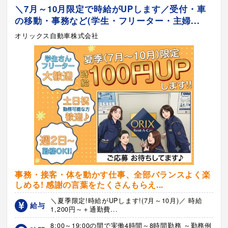
＼7月～10月限定で時給がUPします／受付・車
の移動・事務など(学生・フリーター・主婦...
オリックス自動車株式会社
事務・接客・体を動かす仕事、全部バランスよく楽
しめる! 感謝の言葉をたくさんもらえ...
＼夏季限定!時給がUPします!(7月～10月)／ 時給
給与
1,200円～＋通勤費...
8:00～19:00の間で実働4時間～8時間勤務 ～勤務例