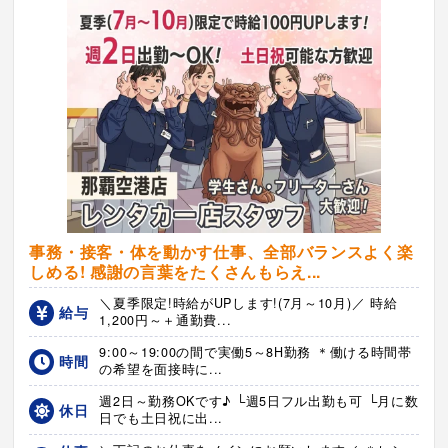
事務・接客・体を動かす仕事、全部バランスよく楽
しめる! 感謝の言葉をたくさんもらえ...
＼夏季限定!時給がUPします!(7月～10月)／ 時給
給与
1,200円～＋通勤費...
9:00～19:00の間で実働5～8H勤務 ＊働ける時間帯
時間
の希望を面接時に...
週2日～勤務OKです♪ └週5日フル出勤も可 └月に数
休日
日でも土日祝に出...