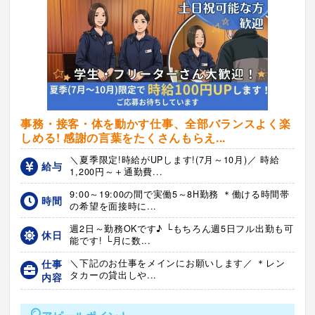
事務・接客・体を動かす仕事、全部バランスよく楽
しめる! 感謝の言葉をたくさんもらえ...
＼夏季限定!時給がUPします!(7月～10月)／ 時給
給与
1,200円～＋通勤費...
9:00～19:00の間で実働5～8H勤務 ＊働ける時間帯
時間
の希望を面接時に...
週2日～勤務OKです♪ └もちろん週5日フル出勤も可
休日
能です! └月に数...
仕事
＼下記のお仕事をメインにお願いします／ ＊レン
タカーの貸出しや...
内容