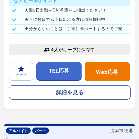
アピールポイント
★週2日出勤～OK!希望をご相談ください！
★月に数日でも土日出れる方は積極採用中!
★分からないことは、丁寧にサポートするのでご安心ください♪
4人
がキープに保存中
Web応募
TEL応募
キープ
詳細を見る
浦添市牧港
アルバイト
パート