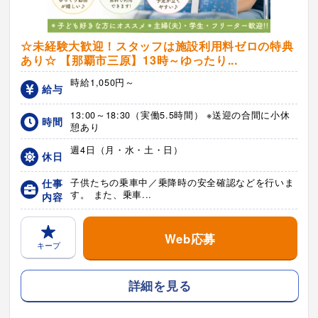
☆未経験大歓迎！スタッフは施設利用料ゼロの特典
あり☆ 【那覇市三原】13時～ゆったり...
時給1,050円～
給与
13:00～18:30（実働5.5時間） ※送迎の合間に小休
時間
憩あり
週4日（月・水・土・日）
休日
仕事
子供たちの乗車中／乗降時の安全確認などを行いま
す。 また、乗車...
内容
Web応募
キープ
詳細を見る