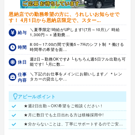
恩納店での勤務希望の方に、うれしいお知らせで
す！ 4月1日から恩納店限定で、スター...
＼夏季限定!時給がUPします!(7月～10月)／ 時給
給与
1,300円～＋通勤費...
8:00～17:00の間で実働5～7Hのシフト制 ＊働ける
時間
時間帯の希望を面...
週2日～勤務OKです♪ └もちろん週5日フル出勤も可
休日
能です! └月に数...
仕事
＼下記のお仕事をメインにお願いします／ ＊レン
タカーの貸出しや...
内容
アピールポイント
★週2日出勤～OK!希望をご相談ください！
★月に数日でも土日出れる方は積極採用中!
★分からないことは、丁寧にサポートするのでご安心ください♪