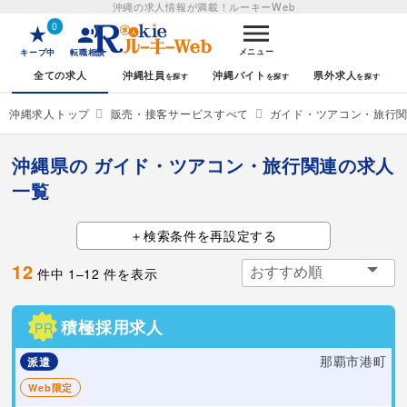
沖縄の求人情報が満載！
ルーキーWeb
0
メニュー
キープ中
転職相談
全ての求人
沖縄社員
沖縄バイト
県外求人
沖縄求人トップ
販売・接客サービスすべて
ガイド・ツアコン・旅行
沖縄県の ガイド・ツアコン・旅行関連の求人
一覧
検索条件を再設定する
12
件中
1
–
12
件を表示
積極採用求人
PR
那覇市港町
派遣
Web限定