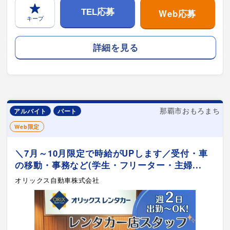
Web応募
TEL応募
キープ
詳細を見る
那覇市おもろまち
アルバイト
パート
Web限定
＼7月～10月限定で時給がUPします／受付・車
の移動・事務など(学生・フリーター・主婦...
オリックス自動車株式会社