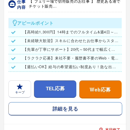
仕事
【 フェリー場で切符販売のお仕事 】 歴史ある港で
チケット販売...
内容
アピールポイント
【高時給1,300円】14時までのフルタイム&週4日～勤務可
【未経験大歓迎】スキルに合わせたお仕事からスタート！
【先輩が丁寧にサポート】20代～50代まで幅広く活躍中です！
【ラクラク応募】来社不要・履歴書不要のWeb・電話面接実施！
【週払いOK】給与の希望週払い制度あり！急な出費も安心★
Web応募
TEL応募
キープ
詳細を見る
本日終了