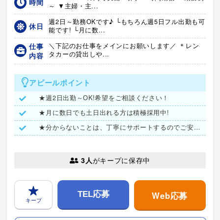
時間
～ ▼主婦・主...
週2日～勤務OKです♪ └もちろん週5日フル出勤も可
休日
能です! └月に数...
仕事
＼下記のお仕事をメインにお願いします／ ＊レン
タカーの貸出しや...
内容
アピールポイント
★週2日出勤～OK!希望をご相談ください！
★月に数日でも土日出れる方は積極採用中!
★分からないことは、丁寧にサポートするのでご安心ください♪
3人
がキープに保存中
Web応募
TEL応募
キープ