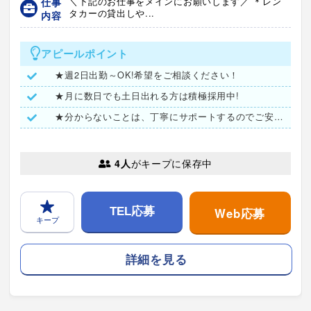
仕事
＼下記のお仕事をメインにお願いします／ ＊レン
タカーの貸出しや...
内容
アピールポイント
★週2日出勤～OK!希望をご相談ください！
★月に数日でも土日出れる方は積極採用中!
★分からないことは、丁寧にサポートするのでご安心ください♪
4人
がキープに保存中
Web応募
TEL応募
キープ
詳細を見る