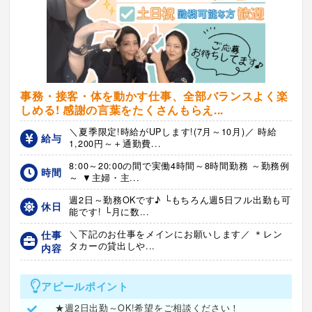
事務・接客・体を動かす仕事、全部バランスよく楽
しめる! 感謝の言葉をたくさんもらえ...
＼夏季限定!時給がUPします!(7月～10月)／ 時給
給与
1,200円～＋通勤費...
8:00～20:00の間で実働4時間～8時間勤務 ～勤務例
時間
～ ▼主婦・主...
週2日～勤務OKです♪ └もちろん週5日フル出勤も可
休日
能です! └月に数...
仕事
＼下記のお仕事をメインにお願いします／ ＊レン
タカーの貸出しや...
内容
アピールポイント
★週2日出勤～OK!希望をご相談ください！