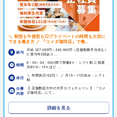
＼ 朝型も午後型も◎プライベートの時間も大切に
できる働き方 ／ 『コメダ珈琲店』で働...
月給 227,000円～242,000円（店舗勤務手当含む）
給与
□ 賞与年2回あり...
6：00～24：00の間で実働8ｈ・シフト制 □ 残業
時間
月約10～15ｈほど ...
＼ 年間休日122日！ ／ 月10～11日休み・シフト
休日
制
仕事
【 店舗数拡大中の大手カフェチェーン 】 『コメ
ダ珈琲店』にて...
内容
詳細を見る