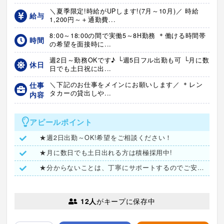
＼夏季限定!時給がUPします!(7月～10月)／ 時給
給与
1,200円～＋通勤費...
8:00～18:00の間で実働5～8H勤務 ＊働ける時間帯
時間
の希望を面接時に...
週2日～勤務OKです♪ └週5日フル出勤も可 └月に数
休日
日でも土日祝に出...
仕事
＼下記のお仕事をメインにお願いします／ ＊レン
タカーの貸出しや...
内容
アピールポイント
★週2日出勤～OK!希望をご相談ください！
★月に数日でも土日出れる方は積極採用中!
★分からないことは、丁寧にサポートするのでご安心ください♪
12人
がキープに保存中