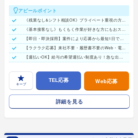
アピールポイント
《残業なし&シフト相談OK》プライベート重視の方にピッタリ☆
《基本接客なし》もくもく作業が好きな方にもおススメ★
【即日・即決採用】案件により応募から最短1日で結果をご連絡◎
【ラクラク応募】来社不要・履歴書不要のWeb・電話面接実施！
【週払いOK】給与の希望週払い制度あり！急な出費も安心★
Web応募
TEL応募
キープ
詳細を見る