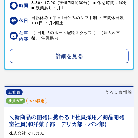
8:30～17:00（実働7時間30分） ■ 休憩時間：60分
時間
■ 残業あり：月1...
日祝休み＋平日1日休みのシフト制 ・年間休日数
休日
101日 ・月2回土...
仕事
【 日用品のルート配送スタッフ 】 （雇入れ直
後） 沖縄県内...
内容
詳細を見る
うるま市州崎
正社員
社員の声
Web限定
＼新商品の開発に携わる正社員採用／商品開発
室社員(和洋菓子部・デリカ部・パン部)
株式会社 ぐしけん