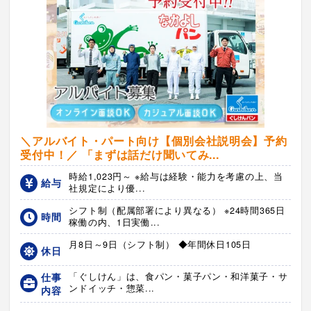
＼アルバイト・パート向け【個別会社説明会】予約
受付中！／ 「まずは話だけ聞いてみ...
時給1,023円～ ※給与は経験・能力を考慮の上、当
給与
社規定により優...
シフト制（配属部署により異なる） ※24時間365日
時間
稼働の内、1日実働...
月8日～9日（シフト制） ◆年間休日105日
休日
仕事
「ぐしけん」は、食パン・菓子パン・和洋菓子・サ
ンドイッチ・惣菜...
内容