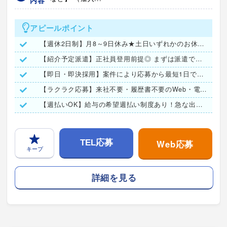
アピールポイント
【週休2日制】月8～9日休み★土日いずれかのお休み相談OK！
【紹介予定派遣】正社員登用前提◎ まずは派遣でお試し勤務♪
【即日・即決採用】案件により応募から最短1日で結果をご連絡◎
【ラクラク応募】来社不要・履歴書不要のWeb・電話面接実施！
【週払いOK】給与の希望週払い制度あり！急な出費も安心★
Web応募
TEL応募
キープ
詳細を見る