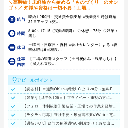
＼高時給！未経験から始める「ものづくり」のオシ
ゴト／ 知識や資格は一切不要！工場...
時給1,250円＋交通費全額支給 ※残業発生時は時給
給与
25％アップ ※交...
8:00～17:15（実働8時間） ◇休憩：75分 ◇残業：
時間
無し
土曜日・日曜日・祝日 ※会社カレンダーによる ※夏
休日
季休暇は6日程度...
仕事
【工場の製造スタッフ（土日祝休み・残業なし）】
（雇入れ直後...
内容
アピールポイント
【読谷村】車通勤OK！沖縄北I.C.より20分（無料Pあり）
【残業なし&年休126日】プライベート重視の方にもオススメ！
【フォロー体制抜群】製造業・工場での作業未経験でも安心◎
【ラクラク応募】来社不要・履歴書不要のWeb・電話面接実施！
【週払いOK】給与の希望週払い制度あり！急な出費も安心★