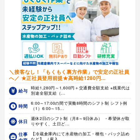
＼接客なし！「もくもく裏方作業」で安定の正社員
へ／ ★正社員登用前提★高時給1280円...
時給1,280円～1,600円＋交通費全額支給 ※残業代は
給与
別途全額支給（...
6:00～17:00の間で実働8時間のシフト制 シフト例
時間
（1）6:00～15...
週休2日のシフト制（月8～9日休み） ・希望休が取
休日
りやすく、土日ど...
仕事
【冷蔵倉庫内にて水産物の加工・梱包・パック詰め
など】 （雇入...
内容