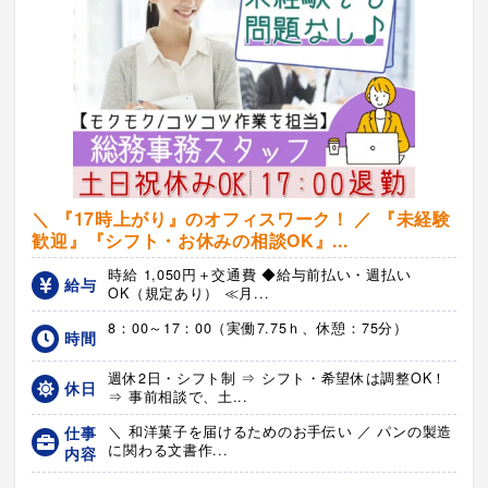
＼ 『17時上がり』のオフィスワーク！ ／ 『未経験
歓迎』『シフト・お休みの相談OK』...
時給 1,050円＋交通費 ◆給与前払い・週払い
給与
OK（規定あり） ≪月...
8：00～17：00（実働7.75ｈ、休憩：75分）
時間
週休2日・シフト制 ⇒ シフト・希望休は調整OK！
休日
⇒ 事前相談で、土...
仕事
＼ 和洋菓子を届けるためのお手伝い ／ パンの製造
に関わる文書作...
内容