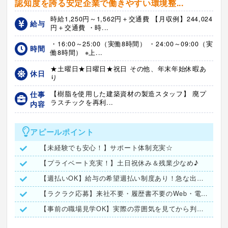
認知度を誇る安定企業で働きやすい環境整...
時給1,250円～1,562円＋交通費 【月収例】244,024
給与
円＋交通費 ・時...
・16:00～25:00（実働8時間） ・24:00～09:00（実
時間
働8時間） ※上...
★土曜日★日曜日★祝日 その他、年末年始休暇あ
休日
り
仕事
【樹脂を使用した建築資材の製造スタッフ】 廃プ
ラスチックを再利...
内容
アピールポイント
【未経験でも安心！】サポート体制充実☆
【プライベート充実！】土日祝休み＆残業少なめ♪
【週払いOK】給与の希望週払い制度あり！急な出費も安心★
【ラクラク応募】来社不要・履歴書不要のWeb・電話面接実施！
【事前の職場見学OK】実際の雰囲気を見てから判断できます◎