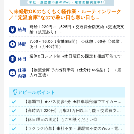
＼未経験OKのもくもく軽作業・ルーティンワーク
／ "定温倉庫"なので暑い日も寒い日も...
時給1,220円～1,525円＋交通費全額支給 ※交通費支
給与
給（規定あり）...
7:00～16:00（実働8時間） ◇休憩：60分 ◇残業：
時間
あり（月40時間）
週休2日シフト制 ※休日曜日の固定も相談可能です
休日
仕事
【物流倉庫での出荷準備（仕分けや検品）】 （雇
入れ直後） ...
内容
アピールポイント
【那覇市】★バス徒歩4分 ★駐車場完備でマイカー通勤もOK！
【高時給1,220円】月収21万円以上可能＋交通費支給！
【休日曜日の固定】もご相談ください◎
【ラクラク応募】来社不要・履歴書不要のWeb・電話面接実施！