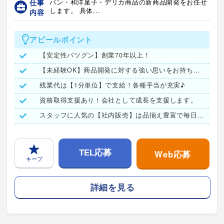
仕事
パン・和洋菓子・デリカ商品の新商品開発をお任せ
します。 具体...
内容
アピールポイント
【安定性バツグン】創業70年以上！
【未経験OK】商品開発に対する強い思いをお持ちの方大歓迎です
残業代は【1分単位】で支給！各種手当が充実♪
資格取得支援あり！会社として成長を支援します。
スタッフに人気の【社内販売】は品揃え豊富で毎日が楽しみ♪
Web応募
TEL応募
キープ
詳細を見る