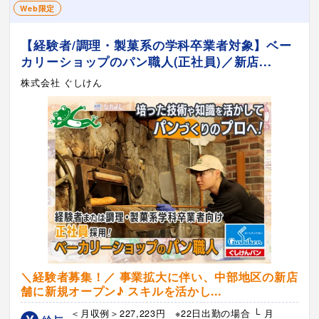
Web限定
【経験者/調理・製菓系の学科卒業者対象】ベー
カリーショップのパン職人(正社員)／新店...
株式会社 ぐしけん
＼経験者募集！／ 事業拡大に伴い、中部地区の新店
舗に新規オープン♪ スキルを活かし...
＜月収例＞227,223円 ※22日出勤の場合 └ 月