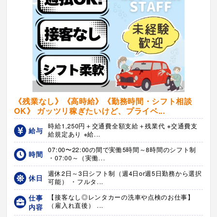
《残業なし》《高時給》《勤務時間・シフト相談
OK》 ガッツリ稼ぎたいけど、プライベ...
時給1,250円＋交通費全額支給＋残業代 ※交通費支
給与
給規定あり ※給...
07:00〜22:00の間で実働5時間～8時間のシフト制
時間
・07:00～（実働...
週休2日～3日シフト制（週4日or週5日勤務から選択
休日
可能） ・フルタ...
仕事
【接客なし◎レンタカーの洗車や点検のお仕事】
（雇入れ直後） ...
内容