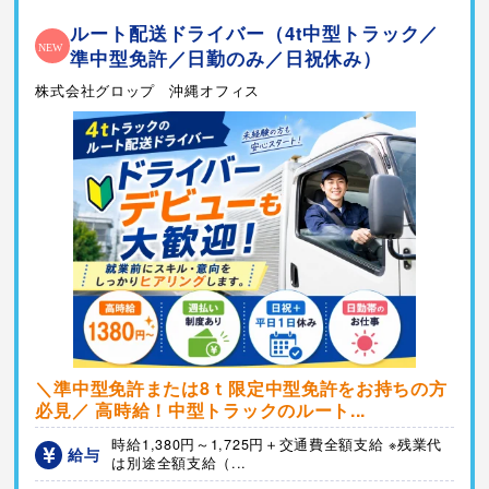
ルート配送ドライバー（4t中型トラック／
準中型免許／日勤のみ／日祝休み）
株式会社グロップ 沖縄オフィス
＼準中型免許または8ｔ限定中型免許をお持ちの方
必見／ 高時給！中型トラックのルート...
時給1,380円～1,725円＋交通費全額支給 ※残業代
給与
は別途全額支給（...