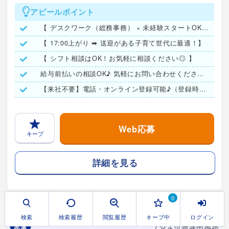
アピールポイント
【 デスクワーク（総務事務） × 未経験スタートOK！ 】
【 17:00上がり ➡ 送迎がある子育て世代に最適！】
【 シフト相談はOK！お気軽に相談ください◎ 】
給与前払いの相談OK♪ 気軽にお問い合わせください！
【来社不要】電話・オンライン登録可能♪（登録時は履歴書不要）
Web応募
キープ
詳細を見る
0
検索
検索履歴
閲覧履歴
キープ中
ログイン
うるま市勝連南風原
派遣