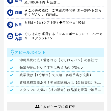
給与
給:180,048円 └ 店舗...
★ご応募の際に、ご希望の時間帯(①～③)をお知ら
時間
せください。 (実働8...
月8日～9日(シフト制) ◆年間休日105日
休日
仕事
ぐしけんが運営する「マルコポーロ」にて、ベーカ
リースタッフ(パン...
内容
アピールポイント
沖縄県民に広く愛される【ぐしけんパン】の会社で働きませんか？
先輩が側に付いて丁寧に教えるので安心♪
残業代は【1分単位】で支給！各種手当が充実♪
資格取得支援あり！初回受験費用は【全額負担】祝い金も有ります
スタッフに人気の【社内販売】は品揃え豊富で毎日が楽しみ♪
1人
がキープに保存中