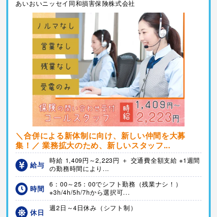
あいおいニッセイ同和損害保険株式会社
＼合併による新体制に向け、新しい仲間を大募
集！／ 業務拡大のため、新しいスタッフ...
時給 1,409円～2,223円 ＋ 交通費全額支給 ※1週間
給与
の勤務時間により...
6：00～25：00でシフト勤務（残業ナシ！）
時間
※3h/4h/5h/7hから選択可...
週2日～4日休み（シフト制）
休日