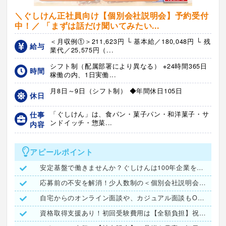
＼ぐしけん正社員向け【個別会社説明会】予約受付
中！／ 「まずは話だけ聞いてみたい...
＜月収例①＞211,623円 └ 基本給／180,048円 └ 残
給与
業代／25,575円（...
シフト制（配属部署により異なる） ※24時間365日
時間
稼働の内、1日実働...
月8日～9日（シフト制） ◆年間休日105日
休日
仕事
「ぐしけん」は、食パン・菓子パン・和洋菓子・サ
ンドイッチ・惣菜...
内容
アピールポイント
安定基盤で働きませんか？ぐしけんは100年企業をめざします！
応募前の不安を解消！少人数制の＜個別会社説明会＞予約受付中
自宅からのオンライン面談や、カジュアル面談もOK♪
資格取得支援あり！初回受験費用は【全額負担】祝い金も有ります