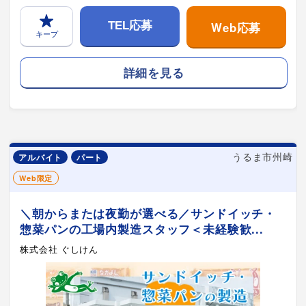
Web応募
TEL応募
キープ
詳細を見る
うるま市州崎
アルバイト
パート
Web限定
＼朝からまたは夜勤が選べる／サンドイッチ・
惣菜パンの工場内製造スタッフ＜未経験歓...
株式会社 ぐしけん