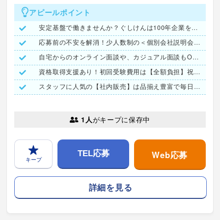
アピールポイント
安定基盤で働きませんか？ぐしけんは100年企業をめざします！
応募前の不安を解消！少人数制の＜個別会社説明会＞予約受付中
自宅からのオンライン面談や、カジュアル面談もOK♪
資格取得支援あり！初回受験費用は【全額負担】祝い金も有ります
スタッフに人気の【社内販売】は品揃え豊富で毎日が楽しみ♪
1人
がキープに保存中
Web応募
TEL応募
キープ
詳細を見る