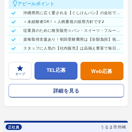
アピールポイント
沖縄県民に広く愛される【ぐしけんパン】の会社で働きませんか？
＜未経験者OK！＞人柄重視の採用方針です♪
従業員のために格安販売☆パン・スイーツ・フルーツ等の売店あり
資格取得支援あり！初回受験費用は【全額負担】祝い金も有ります
スタッフに人気の【社内販売】は品揃え豊富で毎日が楽しみ♪
Web応募
TEL応募
キープ
詳細を見る
うるま市州崎
正社員