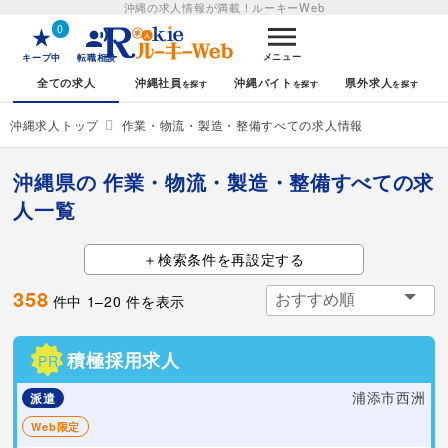
沖縄の求人情報が満載！
ルーキーWeb
0
メニュー
キープ中
転職相談
全ての求人
沖縄社員
沖縄バイト
県外求人
沖縄求人トップ
作業・物流・製造・整備すべての求人情報
沖縄県の 作業・物流・製造・整備すべての求
人一覧
検索条件を再設定する
358
件中
1
–
20
件を表示
積極採用求人
PR
浦添市西洲
派遣
Web限定