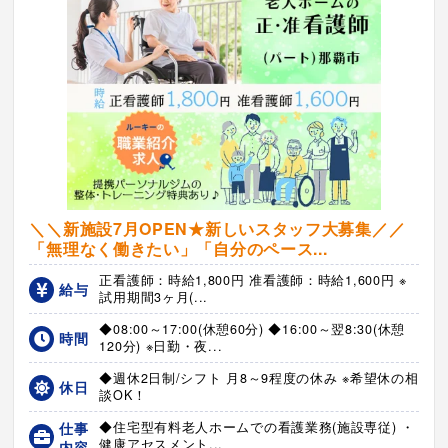
＼＼新施設7月OPEN★新しいスタッフ大募集／／
「無理なく働きたい」「自分のペース...
正看護師：時給1,800円 准看護師：時給1,600円 ※
給与
試用期間3ヶ月(...
◆08:00～17:00(休憩60分) ◆16:00～翌8:30(休憩
時間
120分) ※日勤・夜...
◆週休2日制/シフト 月8～9程度の休み ※希望休の相
休日
談OK！
仕事
◆住宅型有料老人ホームでの看護業務(施設専従) ・
健康アセスメント...
内容