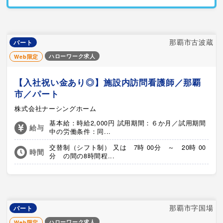
那覇市古波蔵
パート
ハローワーク求人
Web限定
【入社祝い金あり◎】施設内訪問看護師／那覇
市／パート
株式会社ナーシングホーム
基本給：時給2,000円 試用期間：６か月／試用期間
給与
中の労働条件：同...
交替制（シフト制） 又は 7時 00分 ～ 20時 00
時間
分 の間の8時間程...
那覇市字国場
パート
ハローワーク求人
Web限定