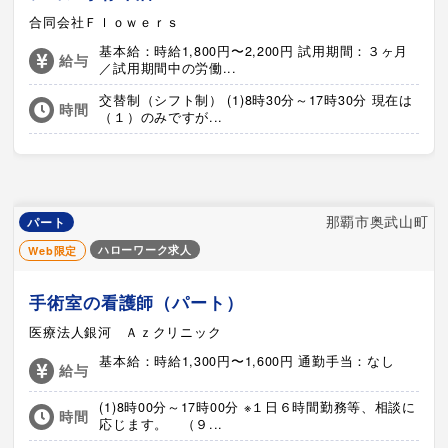
合同会社Ｆｌｏｗｅｒｓ
基本給：時給1,800円〜2,200円 試用期間：３ヶ月
給与
／試用期間中の労働...
交替制（シフト制） (1)8時30分～17時30分 現在は
時間
（１）のみですが...
那覇市奥武山町
パート
ハローワーク求人
Web限定
手術室の看護師（パート）
医療法人銀河 Ａｚクリニック
基本給：時給1,300円〜1,600円 通勤手当：なし
給与
(1)8時00分～17時00分 ※１日６時間勤務等、相談に
時間
応じます。 （９...