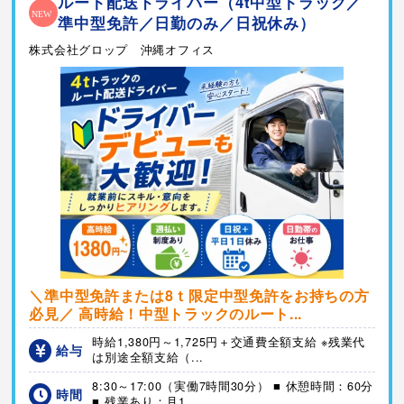
ルート配送ドライバー（4t中型トラック／
準中型免許／日勤のみ／日祝休み）
株式会社グロップ 沖縄オフィス
＼準中型免許または8ｔ限定中型免許をお持ちの方
必見／ 高時給！中型トラックのルート...
時給1,380円～1,725円＋交通費全額支給 ※残業代
給与
は別途全額支給（...
8:30～17:00（実働7時間30分） ■ 休憩時間：60分
時間
■ 残業あり：月1...