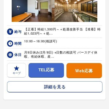
【正看】時給1,300円～＋処遇改善手当 【准看】時
給与
給1,023円～＋処...
10:00～16:00(相談可)
時間
月9日休み(2月/8日) ※日数の相談可 バースデイ休
休日
暇、有給休暇、産...
Web応募
TEL応募
キープ
詳細を見る