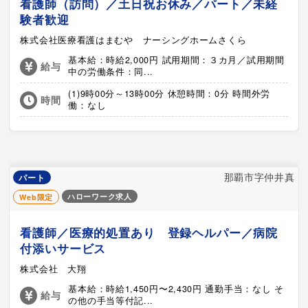
看護師（訪問）／土日祝お休み／パート／未経
験者歓迎
株式会社医療看護はまむや ナーシングホームさくら
基本給：時給2,000円 試用期間：３カ月／試用期間
給与
中の労働条件：同...
(1)9時00分～13時00分 休憩時間：0分 時間外労
時間
働：なし
那覇市字仲井真
パート
ハローワーク求人
Web限定
看護師／医療的処置あり 登録ヘルパー／病院
付添いサービス
株式会社 大翔
基本給：時給1,450円〜2,430円 通勤手当：なし そ
給与
の他の手当等付記...