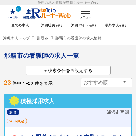
沖縄の求人情報が満載！
ルーキーWeb
0
メニュー
キープ中
転職相談
全ての求人
沖縄社員
沖縄バイト
県外求人
沖縄求人トップ
那覇市
那覇市の看護師の求人情報
那覇市の看護師の求人一覧
検索条件を再設定する
23
件中
1
–
20
件を表示
積極採用求人
PR
浦添市西洲
派遣
Web限定