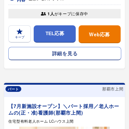
1人
がキープに保存中
Web応募
TEL応募
キープ
詳細を見る
那覇市上間
パート
【7月新施設オープン】＼パート採用／老人ホー
ムの(正・准)看護師(那覇市上間)
住宅型有料老人ホーム LCハウス上間