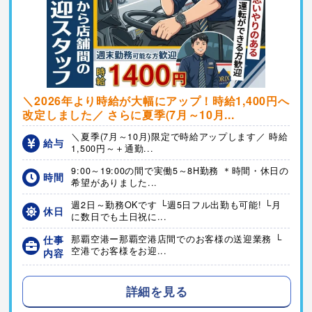
＼2026年より時給が大幅にアップ！時給1,400円へ
改定しました／ さらに夏季(7月～10月...
＼夏季(7月～10月)限定で時給アップします／ 時給
給与
1,500円～＋通勤...
9:00～19:00の間で実働5～8H勤務 ＊時間・休日の
時間
希望がありました...
週2日～勤務OKです └週5日フル出勤も可能! └月
休日
に数日でも土日祝に...
仕事
那覇空港ー那覇空港店間でのお客様の送迎業務 └
空港でお客様をお迎...
内容
詳細を見る