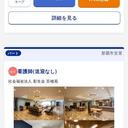
キープ
詳細を見る
那覇市安里
パート
看護師(送迎なし)
社会福祉法人 彩生会 百穂苑