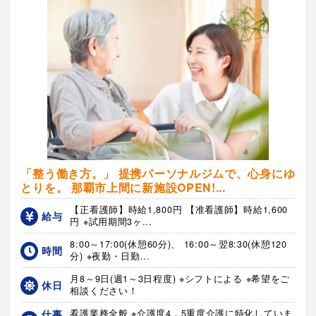
「整う働き方。」 提携パーソナルジムで、心身にゆ
とりを。 那覇市上間に新施設OPEN!...
【正看護師】時給1,800円 【准看護師】時給1,600
給与
円 ※試用期間3ヶ...
8:00～17:00(休憩60分)、 16:00～翌8:30(休憩120
時間
分) ※夜勤・日勤...
月8～9日(週1～3日程度) ※シフトによる ※希望をご
休日
相談ください！
仕事
看護業務全般 ※介護度4，5重度介護に特化していま