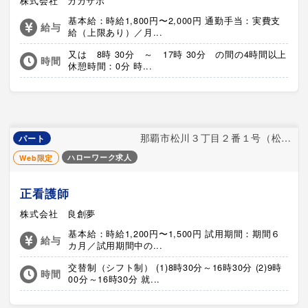
株式会社 カカサポ
基本給：時給1,800円〜2,000円 通勤手当：実費支
給与
給（上限あり）／月...
又は 8時 30分 ～ 17時 30分 の間の4時間以上
時間
休憩時間：0分 時...
那覇市松川３丁目２番１号（松川共同住宅１階）
パート
ハローワーク求人
Web限定
正看護師
株式会社 良創夢
基本給：時給1,200円〜1,500円 試用期間：期間６
給与
カ月／試用期間中の...
交替制（シフト制） (1)8時30分～16時30分 (2)9時
時間
00分～16時30分 就...