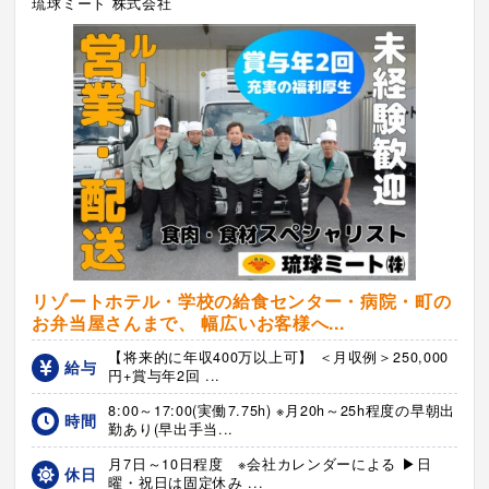
琉球ミート 株式会社
リゾートホテル・学校の給食センター・病院・町の
お弁当屋さんまで、 幅広いお客様へ...
【将来的に年収400万以上可】 ＜月収例＞250,000
給与
円+賞与年2回 ...
8:00～17:00(実働7.75h) ※月20h～25h程度の早朝出
時間
勤あり(早出手当...
月7日～10日程度 ※会社カレンダーによる ▶日
休日
曜・祝日は固定休み ...