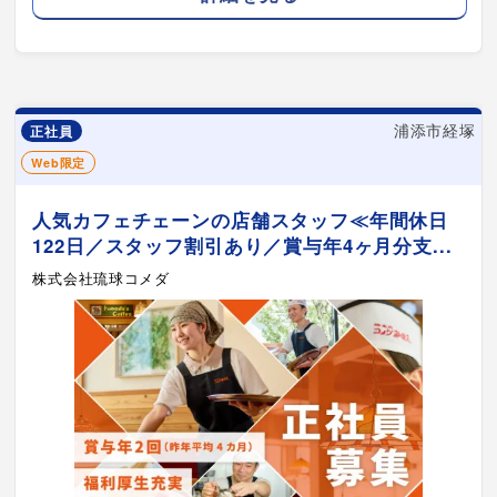
浦添市経塚
正社員
Web限定
人気カフェチェーンの店舗スタッフ≪年間休日
122日／スタッフ割引あり／賞与年4ヶ月分支...
株式会社琉球コメダ