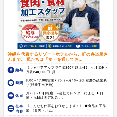
沖縄を代表するリゾートホテルから、町の弁当屋さ
んまで。 私たちは「食」を通してお...
【キャリアアップで年収350万以上可】 ＜月収例＞
給与
月収240,000円+賞...
8:00～17:00(実働7.75h) ※月10～20h程度の残業あ
時間
り(残業手当支給)
月7日～10日程度 ※会社カレンダーによる ▶日
休日
曜・祝日は固定休み ...
仕事
《こんなお仕事をお任せします！》 ◆食品加工作
業 （食肉・ハム...
内容