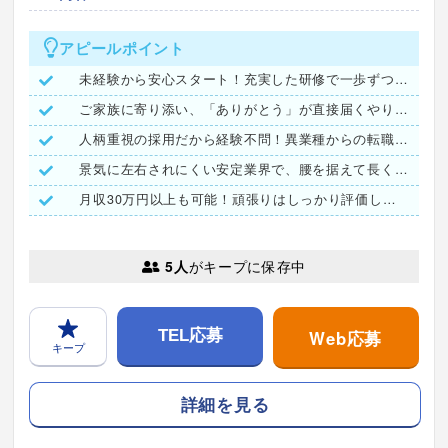
アピールポイント
未経験から安心スタート！充実した研修で一歩ずつ成長できます
ご家族に寄り添い、「ありがとう」が直接届くやりがいある仕事で
人柄重視の採用だから経験不問！異業種からの転職者も多数活躍中
景気に左右されにくい安定業界で、腰を据えて長く働ける環境です
月収30万円以上も可能！頑張りはしっかり評価して給与に反映し
5人
がキープに保存中
Web応募
TEL応募
キープ
詳細を見る