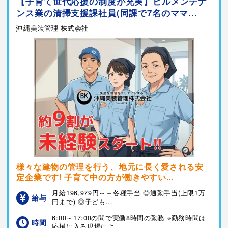
【子育て世代応援の制度が充実】ビルメンテナ
ンス業の清掃支援課社員(同課で7名のママ...
沖縄美装管理 株式会社
様々な建物の管理を行う、地元に長く愛される安
定企業です! 子育て中の方が働きやすい...
月給196,979円～＋各種手当 ◎通勤手当(上限1万
給与
円まで) ◎子ども...
6:00～17:00の間で実働8時間の勤務 ※勤務時間は
時間
応援に入る現場によ...