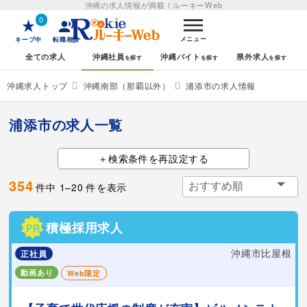
沖縄の求人情報が満載！
ルーキーWeb
0
メニュー
キープ中
転職相談
全ての求人
沖縄社員
沖縄バイト
県外求人
沖縄求人トップ
沖縄南部（那覇以外）
浦添市の求人情報
浦添市の求人一覧
検索条件を再設定する
354
件中
1
–
20
件を表示
積極採用求人
PR
沖縄市比屋根
正社員
動画あり
Web限定