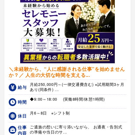
＼未経験から、“人に感謝される仕事”を始めません
か？／ 人生の大切な時間を支える...
月給250,000円～(一律交通費含む) ※試用期間3ヶ月
給与
あり(同条件) ...
◆9:00～18:00 (実働8時間/休憩1時間)
時間
月6～8日 ※シフト制
休日
仕事
ご遺族の想いに寄り添いながら、 お通夜・告別式
の準備や当日のサ...
内容