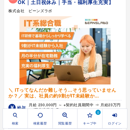
OK｜土日祝休み｜手当・福利厚生充実】
株式会社 ビーンズラボ
＼ ITってなんだか難しそう…そう思っていません
か？／ 実は、社員の約9割がIT未経験か...
月給 230,000円 ～ ※契約社員期間中 ⇒ 月給23万円
給与
～(固定残業代 月...
0
10:00～19:00 ※1人当たり月平均残業時間約5.3H
時間
検索
検索履歴
閲覧履歴
キープ中
ログイン
です。(2025年度実績)