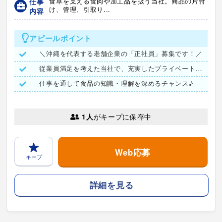
仕事
食卓を支える食肉や加工品を扱う当社。商品の片付
け、管理、引取り...
内容
アピールポイント
＼沖縄を代表する老舗企業の「正社員」募集です！／
従業員満足を考えた当社で、充実したプライベートを☆
仕事を通して食品の知識・理解を深めるチャンス♪
1人
がキープに保存中
Web応募
キープ
詳細を見る