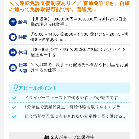
＼＼運転免許支援制度あり／／ 普通免許でも、自練
に通って免許取得可能です。普通免...
【月収例】 300,000円～380,000円 ※8H×21.5日出
給与
勤の場合 ※残業手...
①5:00～14:00 ②8:00～17:00 ③11:45～20:45 ※実
時間
働8h/残業あり ※...
月8～9日(シフト制) ＼希望休ご相談ください／ 各
休日
配送ルートを...
仕事
＼＼4t車で、決まった配送先へ食品や日用品をお届
けするお仕事／／ ...
内容
アピールポイント
ドライバーファーストで働きやすいのが魅力です
1分単位で残業代発生！有給休暇も取りやすくプライベートも充実
社会情勢や景気に左右されない安定性！長く働ける環境です
2人
がキープに保存中