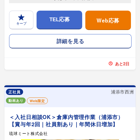
Web応募
TEL応募
キープ
詳細を見る
あと2日
浦添市西洲
正社員
動画あり
Web限定
＜入社日相談OK＞倉庫内管理作業（浦添市）
【賞与年2回｜社員割あり｜年間休日増加】
琉球ミート株式会社