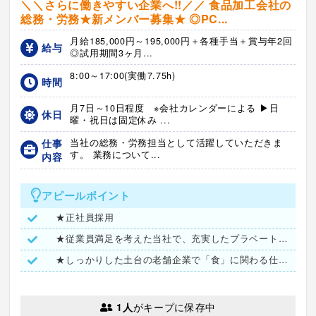
＼＼さらに働きやすい企業へ!!／／ 食品加工会社の
総務・労務★新メンバー募集★ ◎PC...
月給185,000円～195,000円＋各種手当＋賞与年2回
給与
◎試用期間3ヶ月...
8:00～17:00(実働7.75h)
時間
月7日～10日程度 ※会社カレンダーによる ▶日
休日
曜・祝日は固定休み ...
仕事
当社の総務・労務担当として活躍していただきま
す。 業務について...
内容
アピールポイント
★正社員採用
★従業員満足を考えた当社で、充実したプラベートを！
★しっかりした土台の老舗企業で「食」に関わる仕事しませんか？
1人
がキープに保存中