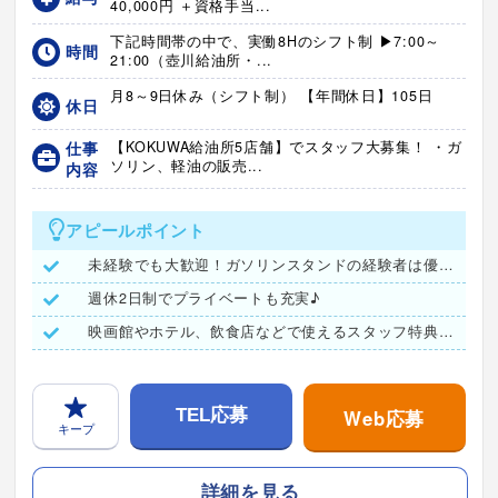
40,000円 ＋資格手当...
下記時間帯の中で、実働8Hのシフト制 ▶7:00～
時間
21:00（壺川給油所・...
月8～9日休み（シフト制） 【年間休日】105日
休日
仕事
【KOKUWA給油所5店舗】でスタッフ大募集！ ・ガ
ソリン、軽油の販売...
内容
アピールポイント
未経験でも大歓迎！ガソリンスタンドの経験者は優遇します
週休2日制でプライベートも充実♪
映画館やホテル、飲食店などで使えるスタッフ特典満載☆
Web応募
TEL応募
キープ
詳細を見る