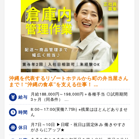
沖縄を代表するリゾートホテルから町の弁当屋さん
まで！“沖縄の食卓”を支える仕事！ ...
月給188,000円～198,000円＋各種手当 ◎試用期間
給与
3ヶ月（同条件） ...
8:00～17:00(実働7.75h) ※残業はほとんどありませ
時間
ん
月7日～10日 ▶日曜・祝日は固定休み 働きやすさ
休日
がさらにアップ★