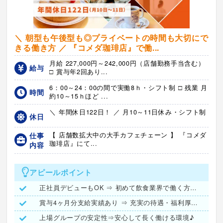
＼ 朝型も午後型も◎プライベートの時間も大切にで
きる働き方 ／ 『コメダ珈琲店』で働...
月給 227,000円～242,000円（店舗勤務手当含む）
給与
□ 賞与年2回あり...
6：00～24：00の間で実働8ｈ・シフト制 □ 残業 月
時間
約10～15ｈほど ...
＼ 年間休日122日！ ／ 月10～11日休み・シフト制
休日
仕事
【 店舗数拡大中の大手カフェチェーン 】 『コメダ
珈琲店』にて...
内容
アピールポイント
正社員デビューもOK ⇒ 初めて飲食業界で働く方も歓迎♪
賞与4ヶ月分支給実績あり ⇒ 充実の待遇・福利厚生が勢揃い◎
上場グループの安定性⇒安心して長く働ける環境♪