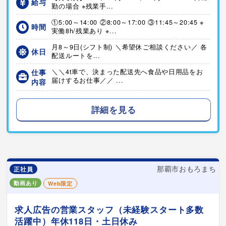
給与
勤の場合 ※残業手...
①5:00～14:00 ②8:00～17:00 ③11:45～20:45 ※
時間
実働8h/残業あり ※...
月8～9日(シフト制) ＼希望休ご相談ください／ 各
休日
配送ルートを...
仕事
＼＼4t車で、決まった配送先へ食品や日用品をお
届けするお仕事／／ ...
内容
詳細を見る
那覇市おもろまち
正社員
動画あり
Web限定
求人広告の営業スタッフ（未経験スタート多数
活躍中）年休118日・土日休み