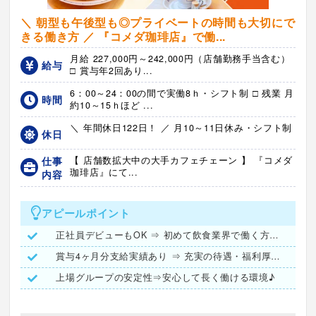
＼ 朝型も午後型も◎プライベートの時間も大切にで
きる働き方 ／ 『コメダ珈琲店』で働...
月給 227,000円～242,000円（店舗勤務手当含む）
給与
□ 賞与年2回あり...
6：00～24：00の間で実働8ｈ・シフト制 □ 残業 月
時間
約10～15ｈほど ...
＼ 年間休日122日！ ／ 月10～11日休み・シフト制
休日
仕事
【 店舗数拡大中の大手カフェチェーン 】 『コメダ
珈琲店』にて...
内容
アピールポイント
正社員デビューもOK ⇒ 初めて飲食業界で働く方も歓迎♪
賞与4ヶ月分支給実績あり ⇒ 充実の待遇・福利厚生が勢揃い◎
上場グループの安定性⇒安心して長く働ける環境♪