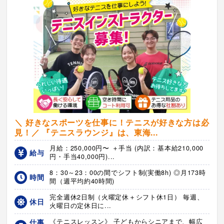
＼ 好きなスポーツを仕事に！テニスが好きな方は必
見！／ 『テニスラウンジ』は、東海...
月給：250,000円〜 ＋手当 (内訳：基本給210,000
給与
円・手当40,000円)...
8：30～23：00の間でシフト制(実働8h) ◎月173時
時間
間（週平均約40時間)
完全週休2日制（火曜定休＋シフト休1日） 毎週、
休日
火曜日の定休日に...
仕事
《テニスレッスン》 子どもからシニアまで、幅広