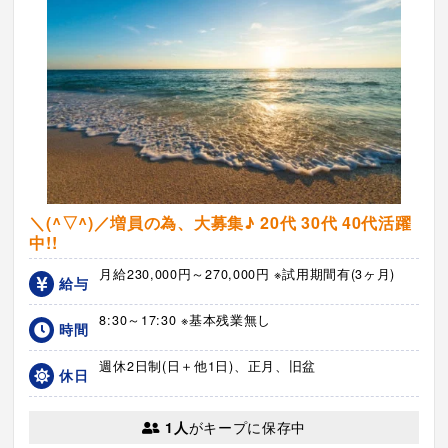
＼(^▽^)／増員の為、大募集♪ 20代 30代 40代活躍
中!!
月給230,000円～270,000円 ※試用期間有(3ヶ月)
給与
8:30～17:30 ※基本残業無し
時間
週休2日制(日＋他1日)、正月、旧盆
休日
1人
がキープに保存中