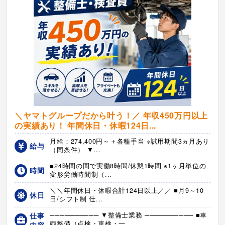
＼ヤマトグループだから叶う！／ 年収450万円以上
の実績あり！ 年間休日・休暇124日...
月給：274,400円～＋各種手当 ※試用期間3ヵ月あり
給与
（同条件） ▼...
■24時間の間で実働8時間/休憩1時間 ※1ヶ月単位の
時間
変形労働時間制（...
＼＼年間休日・休暇合計124日以上／／ ■月9～10
休日
日/シフト制 仕...
仕事
────────── ▼整備士業務 ────────── ■車
両整備（点検・車検・一...
内容