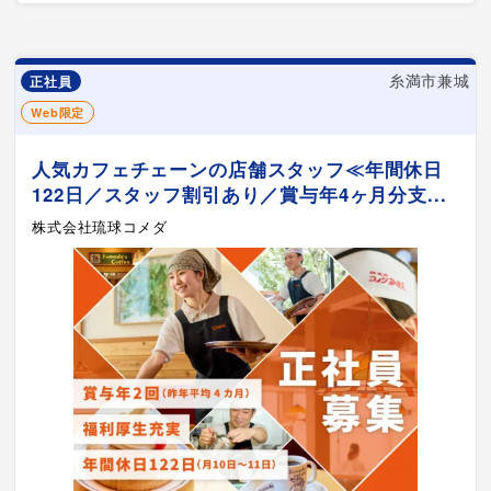
糸満市兼城
正社員
Web限定
人気カフェチェーンの店舗スタッフ≪年間休日
122日／スタッフ割引あり／賞与年4ヶ月分支...
株式会社琉球コメダ