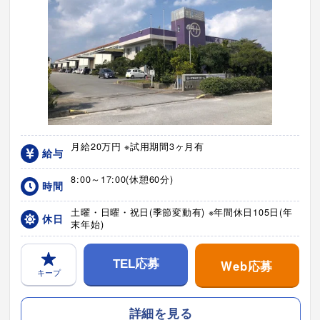
月給20万円 ※試用期間3ヶ月有
給与
8:00～17:00(休憩60分)
時間
土曜・日曜・祝日(季節変動有) ※年間休日105日(年
休日
末年始)
Web応募
TEL応募
キープ
詳細を見る