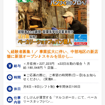
＼経験者募集！／ 事業拡大に伴い、中部地区の新店
舗に新規オープン♪ スキルを活かし...
＜月収例＞227,223円 ※22日出勤の場合 └ 月
給与
給:180,048円 └ 店舗...
★ご応募の際に、ご希望の時間帯(①～③)をお知ら
時間
せください。 (実働8...
月8日～9日(シフト制) ◆年間休日105日
休日
仕事
ぐしけんが運営する「マルコポーロ」にて、ベーカ
リースタッフ(パン...
内容