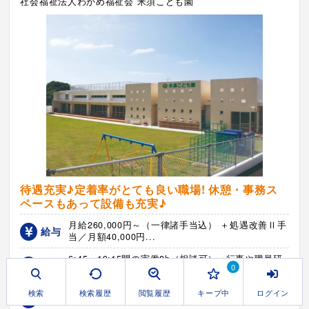
社会福祉法人わかめ福祉会 米須こども園
待遇充実♪定着率がとても良い職場! 休憩・事務ス
ペースもあって設備も充実♪
月給260,000円～（一律諸手当込） ＋処遇改善Ⅱ手
給与
当／月額40,000円...
6:45～19:15間の実働8h（相談可） ※行事や職員研
時間
0
修時は時間変更有
週休2日制（年105日）、 他年末年始
検索
検索履歴
閲覧履歴
キープ中
ログイン
休日