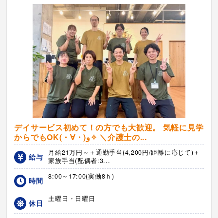
デイサービス初めて！の方でも大歓迎。 気軽に見学
からでもOK(・∀・)و✧ ＼介護士の...
月給21万円～＋通勤手当(4,200円/距離に応じて)＋
給与
家族手当(配偶者:3...
8:00～17:00(実働8ｈ)
時間
土曜日・日曜日
休日