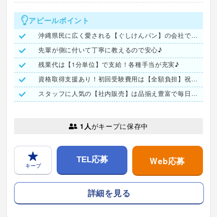
アピールポイント
沖縄県民に広く愛される【ぐしけんパン】の会社で働きませんか？
先輩が側に付いて丁寧に教えるので安心♪
残業代は【1分単位】で支給！各種手当が充実♪
資格取得支援あり！初回受験費用は【全額負担】祝い金も有ります
スタッフに人気の【社内販売】は品揃え豊富で毎日が楽しみ♪
1人
がキープに保存中
Web応募
TEL応募
キープ
詳細を見る