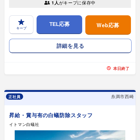
1人
がキープに保存中
Web応募
TEL応募
キープ
詳細を見る
本日終了
糸満市西崎
正社員
昇給・賞与有の白蟻防除スタッフ
イトマン白蟻社