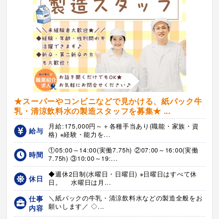
★スーパーやコンビニなどで見かける、紙パック牛
乳・清涼飲料水の製造スタッフを募集★ ...
月給:175,000円～＋各種手当あり(職能・家族・資
給与
格) ※経験・能力を...
①05:00～14:00(実働7.75h) ②07:00～16:00(実働
時間
7.75h) ③10:00～19:...
◆週休2日制(水曜日・日曜日) ※日曜日はすべて休
休日
日。 水曜日は月...
仕事
＼紙パックの牛乳・清涼飲料水などの製造全般をお
願いします／ ◇...
内容