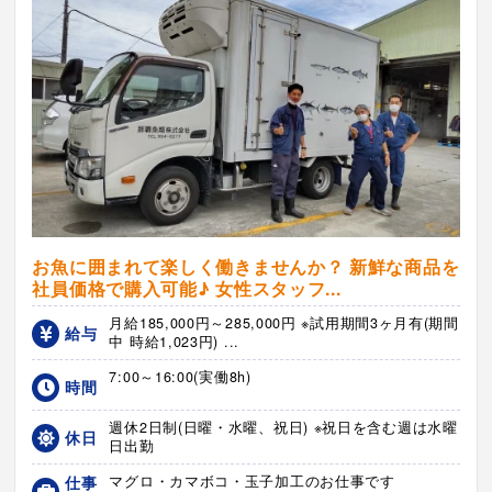
お魚に囲まれて楽しく働きませんか？ 新鮮な商品を
社員価格で購入可能♪ 女性スタッフ...
月給185,000円～285,000円 ※試用期間3ヶ月有(期間
給与
中 時給1,023円) ...
7:00～16:00(実働8h)
時間
週休2日制(日曜・水曜、祝日) ※祝日を含む週は水曜
休日
日出勤
仕事
マグロ・カマボコ・玉子加工のお仕事です