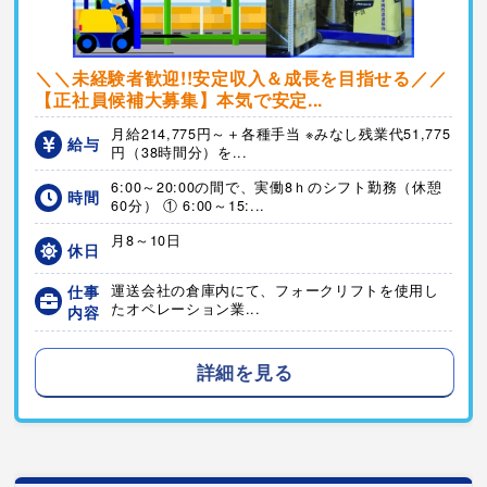
＼＼未経験者歓迎!!安定収入＆成長を目指せる／／
【正社員候補大募集】本気で安定...
月給214,775円～＋各種手当 ※みなし残業代51,775
給与
円（38時間分）を...
6:00～20:00の間で、実働8ｈのシフト勤務（休憩
時間
60分） ① 6:00～15:...
月8～10日
休日
仕事
運送会社の倉庫内にて、フォークリフトを使用し
たオペレーション業...
内容
詳細を見る