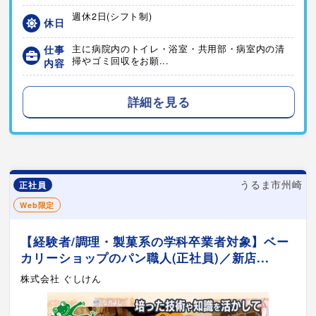
週休2日(シフト制)
休日
仕事
主に病院内のトイレ・浴室・共用部・病室内の清
掃やゴミ回収をお願...
内容
詳細を見る
うるま市州崎
正社員
Web限定
【経験者/調理・製菓系の学科卒業者対象】ベー
カリーショップのパン職人(正社員)／新店...
株式会社 ぐしけん