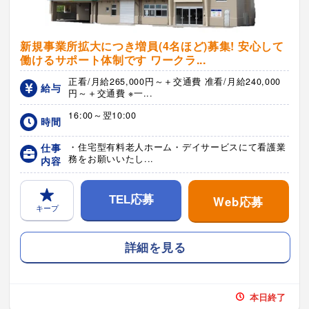
新規事業所拡大につき増員(4名ほど)募集! 安心して
働けるサポート体制です ワークラ...
正看/月給265,000円～＋交通費 准看/月給240,000
給与
円～＋交通費 ※一...
16:00～翌10:00
時間
仕事
・住宅型有料老人ホーム・デイサービスにて看護業
務をお願いいたし...
内容
Web応募
TEL応募
キープ
詳細を見る
本日終了