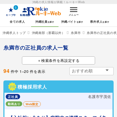
沖縄の求人情報が満載！
ルーキーWeb
0
メニュー
キープ中
転職相談
全ての求人
沖縄社員
沖縄バイト
県外求人
沖縄求人トップ
沖縄南部（那覇以外）
糸満市
糸満市の正社員の求
糸満市の正社員の求人一覧
検索条件を再設定する
94
件中
1
–
20
件を表示
積極採用求人
PR
名護市宇茂佐
正社員
動画あり
Web限定