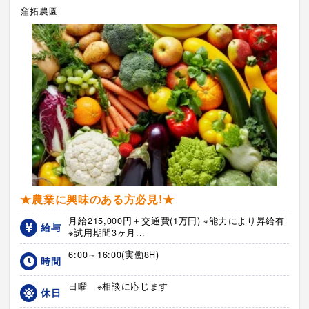
窪拓農園
★農業に興味のある方必見!★
月給215,000円＋交通費(1万円) ※能力により昇給有
給与
※試用期間3ヶ月...
6:00～16:00(実働8H)
時間
日曜 ※相談に応じます
休日