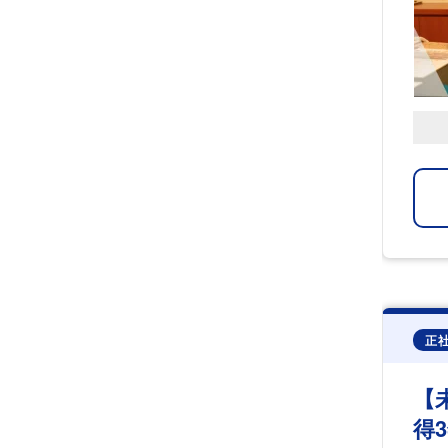
正
【
得