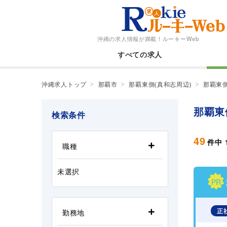
沖縄の求人情報が満載！
ルーキーWeb
すべての求人
沖縄求人トップ
那覇市
那覇東側(真和志周辺)
那覇東
那覇東
検索条件
49
件中
職種
未選択
PR
正
勤務地