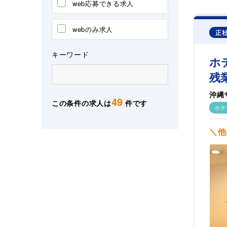
web応募できる求人
webのみ求人
正
キーワード
ホ
残
沖縄
49
この条件の求人は
件です
ホテ
＼他