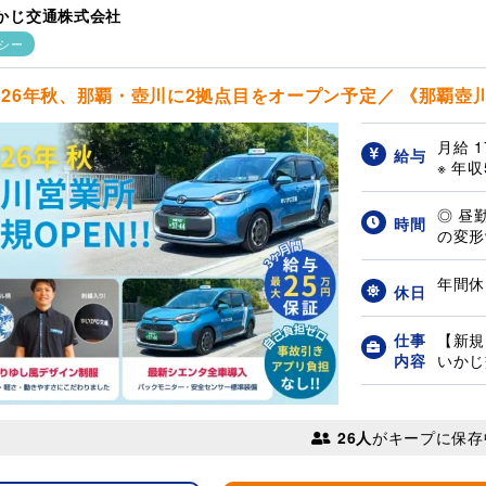
かじ交通株式会社
シー
026年秋、那覇・壺川に2拠点目をオープン予定／ 《那覇壺川
月給 1
給与
※ 年収
◎ 昼
時間
の変形
年間休
休日
仕事
【新規
内容
いかじ
26人
がキープに保存