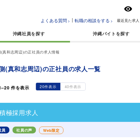
よくある質問
転職の相談をする
最近見た求人
沖縄社員
沖縄バイト
側(真和志周辺)の正社員の求人情報
側(真和志周辺)の正社員の求人一覧
20件表示
40件表示
1
–
20
件を表示
積極採用求人
社員
社員の声
Web限定