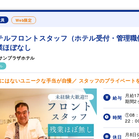
社員
Web限定
テルフロントスタッフ（ホテル受付・管理職候
業ほぼなし
サンプラザホテル
ル
にはないユニークな手当が自慢／ スタッフのプライベートを
月給1
給与
期間2
①08：
時間
22：0
月8日
休日