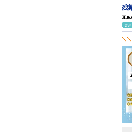
残
耳鼻
営業
＼＼