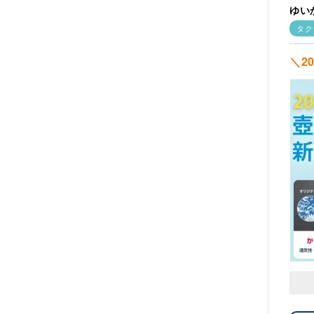
ゆい
タク
＼2