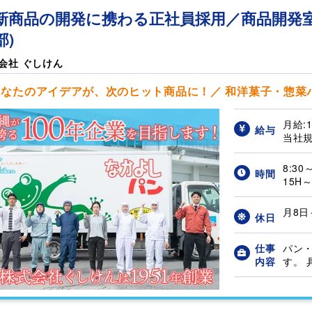
新商品の開発に携わる正社員採用／商品開発室
部)
会社 ぐしけん
なたのアイデアが、次のヒット商品に！／ 和洋菓子・惣菜パ
月給:
給与
当社規
8:3
時間
15H～
月8日
休日
仕事
パン
内容
す。 