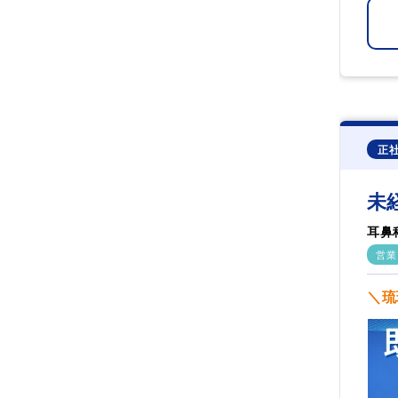
正
未
耳鼻
営業
＼琉