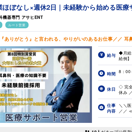
業ほぼなし×週休2日｜未経験から始める医療
科機器専門 アサヒENT
ルート営業
『ありがとう』と言われる、やりがいのあるお仕事／／ 耳鼻科
◆月給
給与
給例】 
8：0
時間
◇ 完
休日
休み ／
仕事
＼＼医
内容
／／ ≪
10人
がキープに保存