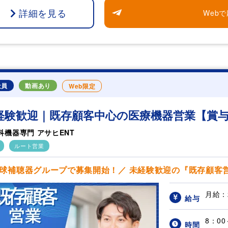
詳細を見る
Web
社員
動画あり
Web限定
経験歓迎｜既存顧客中心の医療機器営業【賞与
科機器専門 アサヒENT
ルート営業
球補聴器グループで募集開始！／ 未経験歓迎の『既存顧客営業
月給：
給与
8：0
時間