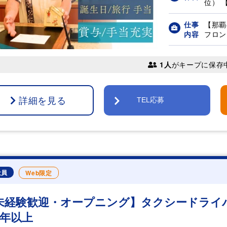
位） 【
仕事
【那覇
内容
フロント
1人
がキープに保存
詳細を見る
TEL応募
社員
Web限定
未経験歓迎・オープニング】タクシードライ
3年以上