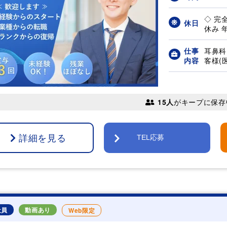
◇ 完
休日
休み 年
仕事
耳鼻科
内容
客様(医
15人
がキープに保存
詳細を見る
TEL応募
社員
動画あり
Web限定