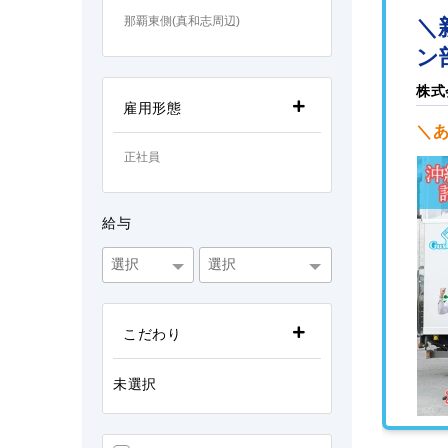
＼
那覇東側(真和志周辺)
ン
株式
雇用形態
＼あ
正社員
給与
こだわり
未選択