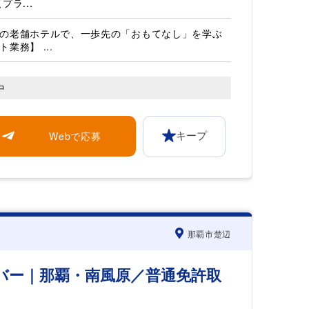
プラ...
の老舗ホテルで、一歩先の「おもてなし」を学ぶ
業務】 ...
中
Webで応募
キープ
那覇市楚辺
バー｜那覇・南風原／普通免許取