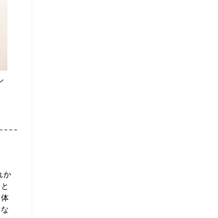
ル
れか
こと
に体
にな