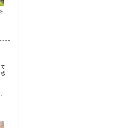
を
して
実感
ど、