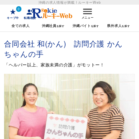
沖縄の求人情報が満載！
ルーキーWeb
0
メニュー
キープ中
転職相談
全ての求人
沖縄社員
沖縄バイト
県外求人
合同会社 和(かん) 訪問介護 かん
ちゃんの手
「ヘルパー以上、家族未満の介護」がモットー！