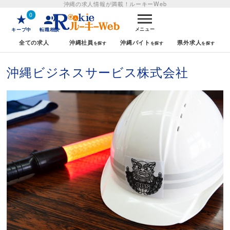
沖縄の求人情報が満載！
ルーキーWeb
0
メニュー
キープ中
転職相談
全ての求人
沖縄社員
沖縄バイト
県外求人
沖縄ビジネスサービス株式会社