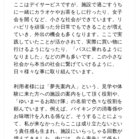
ここはデイサービスですが、施設で過ごすうち
に一緒にカラオケやお茶をしに行ったり、女子
会を開くなど、小さな社会ができています。リ
ハビリを頑張った分日常でもできることが増え
ていき、外出の機会も多くなります。ここで実
践していたことが活かされて、実際に買い物に
行けるようになったり、「バスに乗れるように
なりました」などの声も多いです。この小さな
社会から本当の社会に繋げていけるように、
日々様々な事に取り組んでいます。
利用者様には「夢先案内人」という、見学や体
験に来た方への施設の案内をして頂く役割や、
「ゆいまーるお助け隊」の名前で色々な役割を
頼んでいます。例えば、バイキングの消毒係や
お味噌汁を入れる係など。そうすることによっ
て、私が来なかったらここは成り立たないとい
う責任感も生まれ、施設にいらっしゃる回数が
増えてきました。中には、自ら率先して係をし