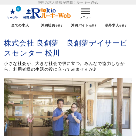
沖縄の求人情報が満載！
ルーキーWeb
0
メニュー
キープ中
転職相談
全ての求人
沖縄社員
沖縄バイト
県外求人
株式会社 良創夢 良創夢デイサービ
スセンター 松川
小さな社会が、大きな社会で役に立つ。みんなで協力しなが
ら、利用者様の生活の役に立ってみませんか♪