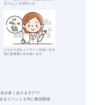
る"りんご"が目印☆彡
いちゃりばちょーでー！出会いを大
切に患者様と向き合います。
多くあります(^^)/
できるイベントも年に数回開催