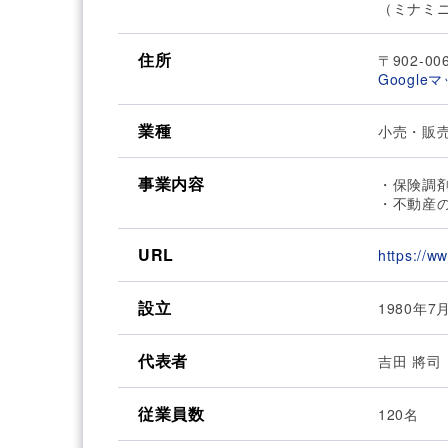
（ミナミ
住所
〒902-0
Google
業種
小売・販
事業内容
・保険調
・不動産
URL
https://ww
設立
1980年7
代表者
吉田 將司
従業員数
120名