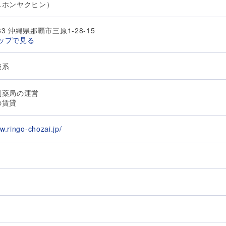
ニホンヤクヒン）
063 沖縄県那覇市三原1-28-15
マップで見る
売系
剤薬局の運営
の賃貸
w.ringo-chozai.jp/
月