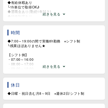
◆有給休暇あり
└1h単位で取得OK♪
◆退職金あり(勤続1年以上)
続きを見る
◆研修制度あり
◆【宜野湾市在住の方対象】住宅手当あり(上限53,000円/
月※規定あり)
◆給食あり(4,000円/月)
時間
◆7:00～19:00の間で実働8h勤務 ※シフト制
└残業ほぼありません★
【シフト例】
・07:00～16:00
・08:00～17:00
続きを見る
・09:00～18:00
・10:00～19:00
※固定勤務相談OK♪
休日
◆日曜・祝日含む月8～9日 ※週休2日/シフト制