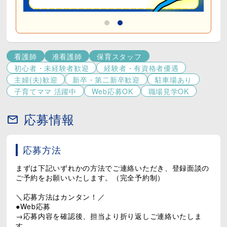
看護師
准看護師
保育スタッフ
初心者・未経験者歓迎
経験者・有資格者優遇
主婦(夫)歓迎
新卒・第二新卒歓迎
駐車場あり
子育てママ 活躍中
Web応募OK
職場見学OK
応募情報
応募方法
まずは下記いずれかの方法でご連絡いただき、登録面談の
ご予約をお願いいたします。（完全予約制）
＼応募方法はカンタン！／
●Web応募
→応募内容を確認後、担当より折り返しご連絡いたしま
す。