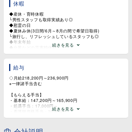
休暇
◆産休・育時休暇
└男性スタッフも取得実績あり◎
◆慰霊の日
◆夏休み休(3日間/6月～8月の間で希望日取得)
└旅行し、リフレッシュしているスタッフも◎
◆年末年始
続きを見る
◆台風などの災害時休暇
給与
◇月給218,200円～236,900円
※一律諸手当含む
【もらえる手当】
・基本給：147,200円～165,900円
・処遇手当：17,000円～
続きを見る
・看護師資格手当：20,000円
・臨時処遇手当：10,000円～
・人勧手当：24,000円～
会社説明