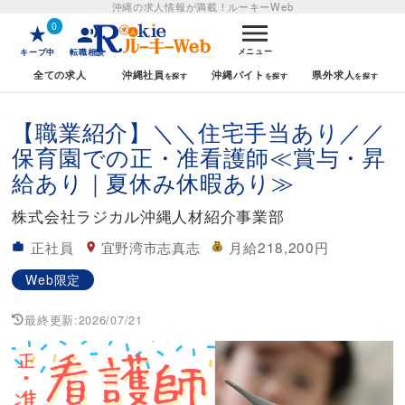
沖縄の求人情報が満載！
ルーキーWeb
0
メニュー
キープ中
転職相談
全ての求人
沖縄社員
沖縄バイト
県外求人
【職業紹介】＼＼住宅手当あり／／
保育園での正・准看護師≪賞与・昇
給あり｜夏休み休暇あり≫
株式会社ラジカル沖縄人材紹介事業部
正社員
宜野湾市志真志
月給218,200円
Web限定
最終更新:
2026/07/21