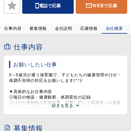
WEBで応募
電話で応募
子どもたちの成長を身近に感じながら、笑顔に囲まれて働ける
のも保育園ならではの魅力♪
当園で子どもたちの健康を一緒に見守りませんか(^^)/
仕事内容
募集情報
会社説明
応募情報
会社概要
＝＝＝おすすめポイント＝＝＝
◎複数担任制でサポート体制ばっちり
◎夜勤なし・残業少なめで働きやすい
仕事内容
◎子どもたちの笑顔に癒されながらやりがい抜群♪
◎ブランクのある方も安心のフォロー体制
＝＝＝＝＝＝＝＝＝＝＝＝＝＝
お願いしたい仕事
0～5歳児が通う保育園で、子どもたちの健康管理やけが・
体調不良時の対応をお願いします(^^)/
▼具体的なお仕事内容
◎毎日の検温・健康観察、体調変化の記録
◎けがや発熱時の応急処置、必要に応じて保護者への連絡
続きを見る
◎感染症や季節性の流行疾患に対する予防・対応
◎園内の衛生・安全管理（手洗い指導、消毒、環境整備な
ど）
◎保育士と連携しながら、日常保育の補助（お散歩の補
募集情報
助）