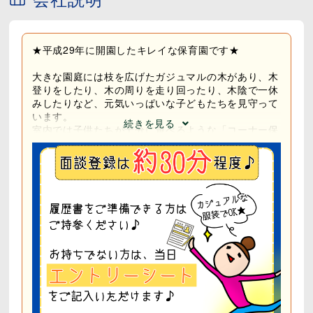
★人勧手当とは★
公務員の給与改定に合わせて支給される手当です。
安定した待遇で長く安心して働けます◎
★平成29年に開園したキレイな保育園です★
大きな園庭には枝を広げたガジュマルの木があり、木
登りをしたり、木の周りを走り回ったり、木陰で一休
みしたりなど、元気いっぱいな子どもたちを見守って
います。
続きを見る
室内では子供たちが十分に遊べるような「コーナー保
育」を行っており、子どもたちが自分で選択をし、自
発的に活動できる保育環境を整えています(^^)/
なんでも全力!!の明るい職場♪
20～60代まで約25名のスタッフが活躍中！
困ったときはすぐ相談できる雰囲気で、笑顔が絶えま
せん◎
男性スタッフも活躍中で、育休取得の実績もあります
★