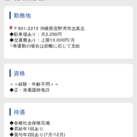
子どもたちの「ちょっとした変化」に気づける看護師さん
勤務地
の存在は、園にとって大切な存在です。
複数担任制のため、保育士や他スタッフと協力しながら安
心してお仕事ができます。
〒901-2213 沖縄県宜野湾市志真志
医療現場のような急変対応は少なく、子どもたちの笑顔に
◆駐車場あり：月2,250円
囲まれながらゆったりと働ける環境です(^^)/
◆交通費あり：上限10,000円/月
└車通勤の場合は距離に応じて支給
資格
＝＝経験・年齢不問＝＝
◆正・准看護師免許
待遇
◆各種社会保険完備
◆昇給年1回あり
◆賞与年2回あり(7月/12月)