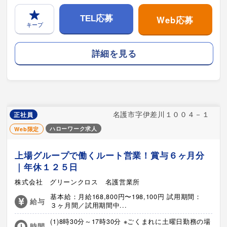
Web応募
TEL応募
キープ
詳細を見る
名護市字伊差川１００４－１
正社員
ハローワーク求人
Web限定
上場グループで働くルート営業！賞与６ヶ月分
｜年休１２５日
株式会社 グリーンクロス 名護営業所
基本給：月給168,800円〜198,100円 試用期間：
給与
３ヶ月間／試用期間中...
(1)8時30分～17時30分 ※ごくまれに土曜日勤務の場
時間