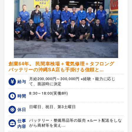
創業64年。 民間車検場＋電気修理＋タフロング
バッテリーの沖縄SA店も手掛ける信頼と...
月給200,000円～300,000円 ※経験・能力に応じ
給与
て、面談時に決定
8:30～18:00(実働8H)
時間
日曜日、祝日、第3土曜日
休日
仕事
バッテリー・整備用品等の販売 ※ルート配送をしな
がら商材等を覚え...
内容