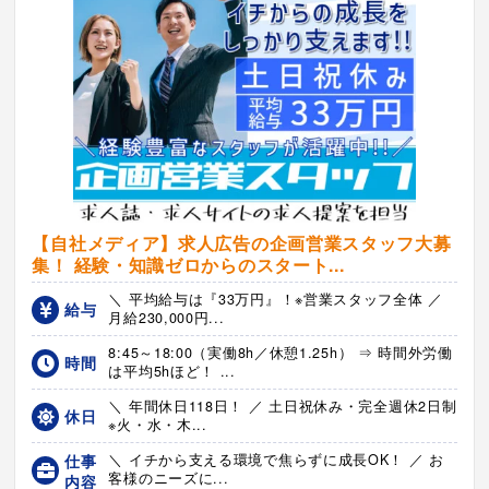
【自社メディア】求人広告の企画営業スタッフ大募
集！ 経験・知識ゼロからのスタート...
＼ 平均給与は『33万円』！※営業スタッフ全体 ／
給与
月給230,000円...
8:45～18:00（実働8h／休憩1.25h） ⇒ 時間外労働
時間
は平均5hほど！ ...
＼ 年間休日118日！ ／ 土日祝休み・完全週休2日制
休日
※火・水・木...
仕事
＼ イチから支える環境で焦らずに成長OK！ ／ お
客様のニーズに...
内容