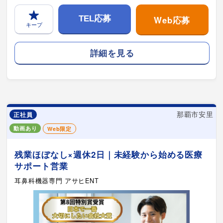
Web応募
TEL応募
キープ
詳細を見る
那覇市安里
正社員
動画あり
Web限定
残業ほぼなし×週休2日｜未経験から始める医療
サポート営業
耳鼻科機器専門 アサヒENT