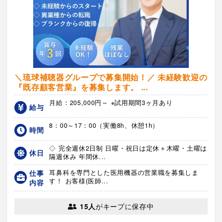
＼琉球補聴器グループで募集開始！／ 未経験歓迎の
『既存顧客営業』を募集します。 ...
月給：205,000円～ ※試用期間3ヶ月あり
給与
8：00～17：00（実働8h、休憩1h）
時間
◇ 完全週休2日制 日曜・祝日は定休＋木曜・土曜は
休日
隔週休み 年間休...
仕事
耳鼻科を専門とした医用機器の営業職を募集しま
す！ お客様(医師...
内容
15人
がキープに保存中