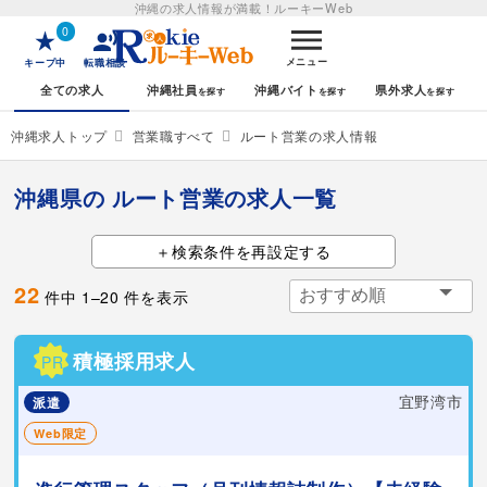
沖縄の求人情報が満載！
ルーキーWeb
0
メニュー
キープ中
転職相談
全ての求人
沖縄社員
沖縄バイト
県外求人
沖縄求人トップ
営業職すべて
ルート営業の求人情報
沖縄県の ルート営業の求人一覧
検索条件を再設定する
22
件中
1
–
20
件を表示
積極採用求人
PR
宜野湾市
派遣
Web限定