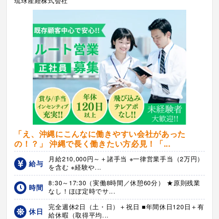
琉球産経株式会社
「え、沖縄にこんなに働きやすい会社があった
の！？」 沖縄で長く働きたい方必見！「...
月給210,000円～＋諸手当 ※一律営業手当（2万円）
給与
を含む ※経験や...
8:30～17:30（実働8時間／休憩60分） ★原則残業
時間
なし！ほぼ定時でサ...
完全週休2日（土・日）＋祝日 ■年間休日120日＋有
休日
給休暇（取得平均...