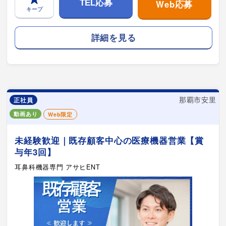
Web応募
TEL応募
キープ
詳細を見る
那覇市安里
正社員
動画あり
Web限定
未経験歓迎｜既存顧客中心の医療機器営業【賞
与年3回】
耳鼻科機器専門 アサヒENT