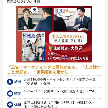
株式会社ラジカル沖縄
「広告・マーケティングに興味がある」 「人と話す
ことが好き」 「接客経験を活かし...
月給230,000円～＋インセンティブ ※定額の手当
給与
（交通費）や業務...
8:45～18:00(実働8H) └ 休憩3回あり(合計1.25H)
時間
基本土日祝休み【年間休日118日】 ※祝日が火・
休日
水・木曜にあたる場...