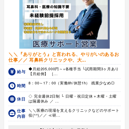
＼＼『ありがとう』と言われる、やりがいのあるお
仕事／／ 耳鼻科クリニックや、大...
◆月給205,000円～+各種手当 └試用期間3ヶ月あり
給与
【月給例】 ［...
8：00～17：00（実働8h/休憩1h） 残業少なめ◎
時間
◇ 完全週休2日制 └ 日曜・祝日定休＋木曜・土曜
休日
は隔週休み ／ ...
仕事
＼＼医療の現場を支えるクリニックなどのサポート
役(^^)／／ ≪研...
内容