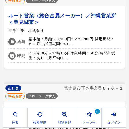
ハローワーク求人
Web限定
ルート営業（総合金属メーカー）／沖縄営業所
＜豊見城市＞
三洋工業 株式会社
基本給：月給253,100円〜279,700円 試用期間：
給与
６ヶ月／試用期間中の...
(1)8時30分～17時15分 休憩時間：60分 時間外労
時間
働：あり（月平均20...
宮古島市平良字久貝８７０－１
正社員
ハローワーク求人
Web限定
宮古島の雪塩 ルート営業／ノルマなし
0
株式会社宮古島の雪塩
検索
検索履歴
閲覧履歴
キープ中
ログイン
基本給：月給230,000円〜300,000円 試用期間：