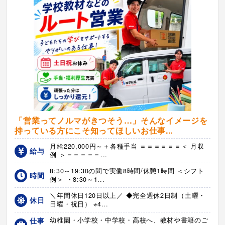
「営業ってノルマがきつそう…」そんなイメージを
持っている方にこそ知ってほしいお仕事...
月給220,000円～＋各種手当 ＝＝＝＝＝＝＜ 月収
給与
例 ＞＝＝＝＝＝...
8:30～19:30の間で実働8時間/休憩1時間 ＜シフト
時間
例＞ ・8:30～1...
＼年間休日120日以上／ ◆完全週休2日制（土曜・
休日
日曜・祝日） ※4...
仕事
幼稚園・小学校・中学校・高校へ、教材や書籍のご