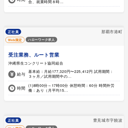
合、就業時間８時...
那覇市港町
正社員
ハローワーク求人
Web限定
受注業務、ルート営業
沖縄県生コンクリート協同組合
基本給：月給177,320円〜225,412円 試用期間：
給与
３ヶ月／試用期間中の...
(1)8時00分～17時00分 休憩時間：60分 時間外労
時間
働：あり（月平均15...
豊見城市字饒波
正社員