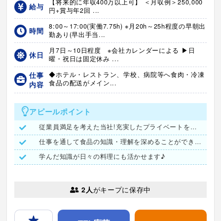
【将来的に年収400万以上可】 ＜月収例＞250,000
給与
円+賞与年2回 ...
8:00～17:00(実働7.75h) ※月20h～25h程度の早朝出
時間
勤あり(早出手当...
月7日～10日程度 ※会社カレンダーによる ▶日
休日
曜・祝日は固定休み ...
仕事
◆ホテル・レストラン、学校、病院等へ食肉・冷凍
食品の配送がメイン...
内容
アピールポイント
従業員満足を考えた当社!充実したプライベートを過ごせます♪
仕事を通して食品の知識・理解を深めることができます!
学んだ知識が日々の料理にも活かせます♪
2人
がキープに保存中