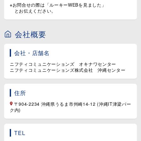
◆定着率97.9％（2025年度実績）
※お問合せの際は「ルーキーWEBを見ました」
◆有給休暇取得率90.2％
とお伝えください。
◆コミュニケーター平均勤続年数6年3カ月
高い定着率と平均勤続年数が、
働きやすい職場環境の証拠です。
会社概要
「相談しやすい」
「人間関係が良い」
会社・店舗名
「長く続けられる」
ニフティコミュニケーションズ オキナワセンター
そんな声が集まる職場で、
ニフティコミュニケーションズ株式会社 沖縄センター
新しい一歩を踏み出してみませんか？
住所
〒904-2234 沖縄県うるま市州崎14-12 (沖縄IT津梁パー
ク内)
TEL