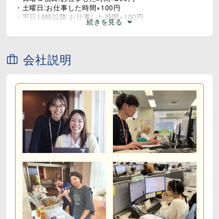
・土曜日:お仕事した時間×100円
・平日18時以降:お仕事した時間×100円
続きを見る
＊通勤費支給（2km以上）
＊昇給チャンス年2回
＊評価による半期に1度のインセンティブ支給
会社説明
＊残業代は1分単位で支給となります
努力が実る職場です！成績優秀な方は
半期に一度の表彰制度あり♪
表彰されると特別賞金も支給されます！
自分のスキルを磨きながら、
頑張りがしっかりと報われる環境です(*^^*)