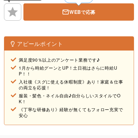
・カフェの様なオシャレな休憩室
WEBで応募
◆ お友達同士での応募も歓迎
アピールポイント
満足度90％以上のアンケート業務です♪
1月から時給グーンとUP！土日祝はさらに時給U
P！！
入社後《スグに使える休暇制度》あり！家庭＆仕事
の両立を応援！
服装・髪色・ネイル自由♪自分らしいスタイルでO
K！
《丁寧な研修あり》経験が無くてもフォロー充実で
安心