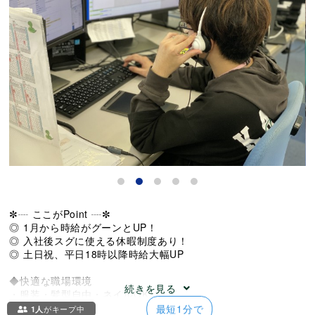
✼┈ ここがPoint ┈✼
◎ 1月から時給がグーンとUP！
◎ 入社後スグに使える休暇制度あり！
◎ 土日祝、平日18時以降時給大幅UP
◆快適な職場環境
続きを見る
・服装・髪型自由・ネイルOK
・敷地内無料駐車場（徒歩0分）
最短1分で
1人
がキープ中