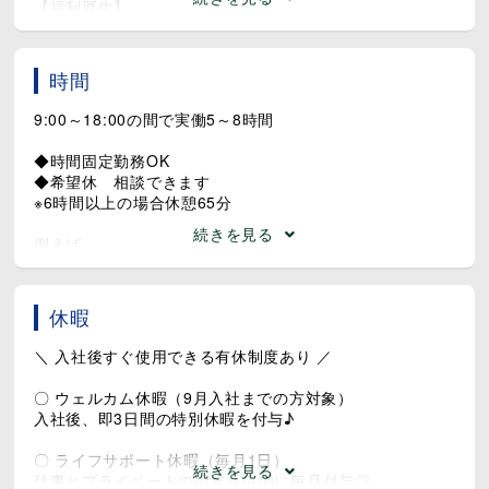
【福利厚生】
◆自社サービスの福利厚生充実
見学・説明会のみも受付中★
・ノジマ持株会制度
少しでも「気になるな」と思った方は、
・グループ企業商品購入支援
ぜひお気軽にご応募ください◎
時間
・自宅のインターネット回線割引
→在籍中は自宅Wi-Fiが、3,000円割引！
9:00～18:00の間で実働5～8時間
（回線利用者へニフティPを付与）
（詳しくは面接時にお問合せください）
◆時間固定勤務OK
◆希望休 相談できます
・キャリアアップ/正社員登用制度
※6時間以上の場合休憩65分
・e-ラーニング研修制度
続きを見る
・自己啓発支援制度
例えば
・社内コミュニケーション促進ツール
・子供のお迎えまでは働きたい
┗ 9:00-16:00
・敷地内無料駐車場完備
・フルで、しっかり稼ぎたい
休暇
・イオン無人キャッシュレス店舗あり
┗ 9:00-18:00
・従業員価格の自動販売機あり
・朝はゆっくり渋滞回避
＼ 入社後すぐ使用できる有休制度あり ／
・スマートフォン等の充電スペースあり
┗ 11:00-18:00
・お昼からゆっくり、でもしっかり稼ぎたい！
〇 ウェルカム休暇（9月入社までの方対象）
・社会保険制度完備
┗ 12:00-21:00
入社後、即3日間の特別休暇を付与♪
・健康診断（社保加入者）
・スポーツクラブ ルネサンスの割引適用
あなたらしい働き方がきっと見つかります！
〇 ライフサポート休暇（毎月1日）
(社保加入者＆扶養家族も！）
続きを見る
まずはご相談下さい。
仕事とプライベートの両立を目的に毎月付与◎