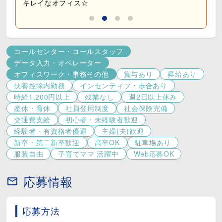
正社員登用も目指せます♪
サポ
現在は30代～50代のスタッフを中心に、
多くのメンバーが長く活躍しています。​
───°˖✧ 成長ポイント​ ✧˖°───
コールセンター・コールスタッフ
この仕事で身につくのは、
データ入力・オペレーター
お客様対応だけではありません。​
オフィスワーク・事務その他
賞与あり
昇給あり
扶養控除内勤務
インセンティブ・歩合あり
◆インターネットの仕組み​
時給1,200円以上
残業なし
週2日以上休み
◆Wi-Fiや通信の基礎知識​
◆問題解決力​
産休・育休
社員登用制度
社会保険完備
◆コミュニケーションスキル​
交通費支給
初心者・未経験者歓迎
経験者・有資格者優遇
主婦(夫)歓迎
普段の生活でも役立つ知識を、
新卒・第二新卒歓迎
高卒OK
駐車場あり
実務を通して身につけられます。​
服装自由
子育てママ 活躍中
Web応募OK
未経験からスタートした先輩も多数活躍中◎​
応募情報
＼スタッフの声／​
〇女性／40代​
応募方法
皆さんニコニコで挨拶をしてくれて、部署の垣根を越
えてコミュニケーションが取れます。