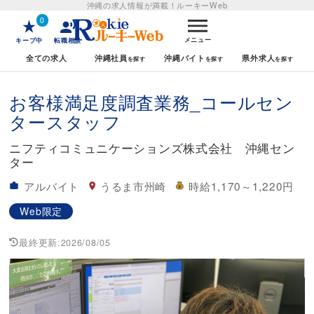
沖縄の求人情報が満載！
ルーキーWeb
0
メニュー
キープ中
転職相談
全ての求人
沖縄社員
沖縄バイト
県外求人
お客様満足度調査業務_コールセン
タースタッフ
ニフティコミュニケーションズ株式会社 沖縄セン
ター
アルバイト
うるま市州崎
時給1,170～1,220円
Web限定
最終更新:
2026/08/05