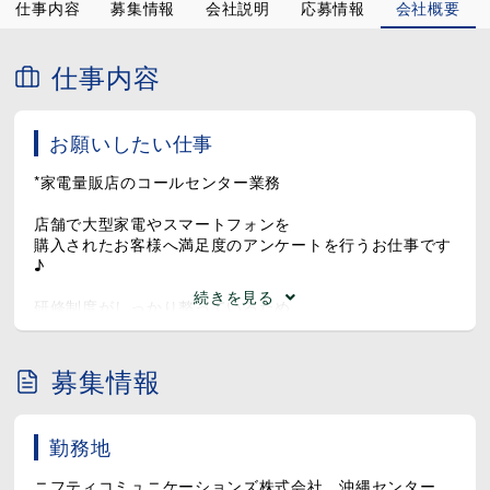
仕事内容
募集情報
会社説明
応募情報
会社概要
仕事内容
お願いしたい仕事
*家電量販店のコールセンター業務
店舗で大型家電やスマートフォンを
購入されたお客様へ満足度のアンケートを行うお仕事です
♪
続きを見る
研修制度がしっかり整っているため、
コールセンターや事務の経験がない方でも
安心してスタートできます◎
募集情報
【お仕事内容】
✔対象リストよりお客様へ発信
勤務地
情報をもとにシステムから自動発信なので、
発信ミスの心配はありません♪
ニフティコミュニケーションズ株式会社 沖縄センター