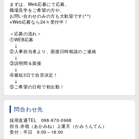
まずは、Web応募にて応募。
お互いを尊重しながら良い距離感で接することができ
職場見学をご希望の方や、
る、とても居心地の良い職場です。​
お問い合わせのみの方も大歓迎です(^^)
※Web応募なら24ｈ受付中！
〇女性／20代​
分からないことがあれば丁寧に教えてくれるので、と
＜応募の流れ＞
ても分かりやすいです。
①WEB応募
未経験でも安心してスタートできる環境だと思いま
↓
す。​
②人事担当者より、面接日時相談のご連絡
↓
〇女性／50代​
③説明間＆面接
廊下ですれ違う時も、他のチームの方から自然と挨拶
↓
が飛び交います。
④最短3日で合否決定！
シフトの完成も早いため、プライベートの予定が立て
↓
やすいのも魅力です。​
⑤ご希望の日程で初出勤！
〇女性／20代​
困った時にすぐ相談でき、一緒に考えてくれる人がた
くさんいます。
問合わせ先
日頃から声をかけてもらえますし、シフト変更にも柔
軟に対応してもらえるので、とても働きやすいです。​
採用直通TEL 098-970-0968
担当 赤嶺（あかみね）上運天（かみうんてん）
───°˖✧ 数字で見る職場環境​ ✧˖°───
受付：平日 9:00～18:00