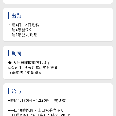
趣味、美容院、推し活など、自由に使えます♪
・懇親会補助あり
・出産祝金、弔慰金、災害見舞金の支給制
【 その他、休暇制度も充実 】
出勤
〇 看護等休暇（一部学校行事で利用可）
〇 配偶者出産時の出産育児休暇
＊週4日～5日勤務
〇 結婚休暇
・週4勤務OK！
〇 忌引き休暇
・週5勤務大歓迎！
〇 有給休暇制度（半年後10日支給）
〇 産休・育休制度
〇 介護休業
〇 生理休暇
期間
◆ 入社日随時調整します！
◎3ヵ月～6ヵ月毎に契約更新
（基本的に更新継続）
給与
■時給1,170円～1,220円 + 交通費
■平日18時以降・土日祝手当あり
・日曜＆祝日:お仕事した時間×200円