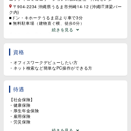
✔台本をもとに、5～6項目を質問
〒904-2234 沖縄県うるま市州崎14-12 (沖縄IT津梁パー
・接客満足度はいかがですか？
ク内)
・接客お時間はどのくらいですか？
■ドン・キホーテうるま店より車で3分
・来店後声掛けはありましたか？
■ 無料駐車場（建物直ぐ横、徒歩0分）
台本に沿ってご案内していきます♪
続きを見る
◆うるま市は意外に通いやすい！
✔専用システムにお客様の回答を登録
ほとんどの項目はマウス操作で完結♪
～ 実際に勤務されている方の声 ～
＊30代男性：首里より通勤。
資格
※商品に関するご質問は店舗スタッフから
高速代の補助もあるので助かってます。
折り返しするため、商品知識がなくても安心♪
那覇市内に通勤していた頃と通勤時間は
・オフィスワークデビューしたい方
変わらず、ストレスフリーで通勤しています。
・ネット検索など簡単なPC操作ができる方
✼┈┈┈┈┈┈┈ここがPoint┈┈┈┈┈┈┈✼
〇未経験の方も多数活躍中！
＊20代男性：沖縄市
〇アンケート回答の90％以上が「満足」！
近くにスポーツジムもあり、
待遇
〇特別なスキル不要♪PCで文字入力ができればOK
会社帰りにリフレッシュできます。
〇ノルマは一切なし！
【社会保険】
〇20代～50代のスタッフが活躍中♪
・健康保険
・厚生年金保険
▼こんな方が向いています
・雇用保険
・人とコミュニケーションをとるのが好きな方
・労災保険
・テンポよく仕事を進めることが好きな方
・子育てが落ち着いて職場復帰を目指す方にも◎
続きを見る