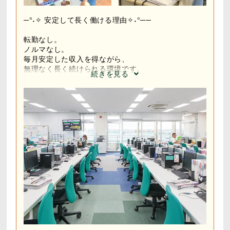
─°˖✧ 安定して長く働ける理由✧˖°──
転勤なし。​
ノルマなし。​
毎月安定した収入を得ながら、​
無理なく長く続けられる環境です。​
続きを見る
さらに、​
◆充実した研修制度​
◆段階的なスキルアップ​
◆各種休暇制度あり​
◆有給休暇取得率90.2％​
◆定着率97.9％（2025年度実績）​
そして何より、​
平均勤続年数は6年以上！​
「人間関係が良いから続けられる」​
「困った時に相談しやすい」​
そんな声が多く集まる職場です。​