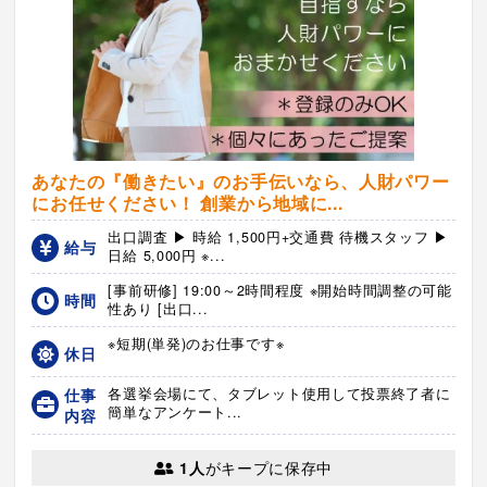
あなたの『働きたい』のお手伝いなら、人財パワー
にお任せください！ 創業から地域に...
出口調査 ▶ 時給 1,500円+交通費 待機スタッフ ▶
給与
日給 5,000円 ※...
[事前研修] 19:00～2時間程度 ※開始時間調整の可能
時間
性あり [出口...
※短期(単発)のお仕事です※
休日
仕事
各選挙会場にて、タブレット使用して投票終了者に
簡単なアンケート...
内容
1人
がキープに保存中