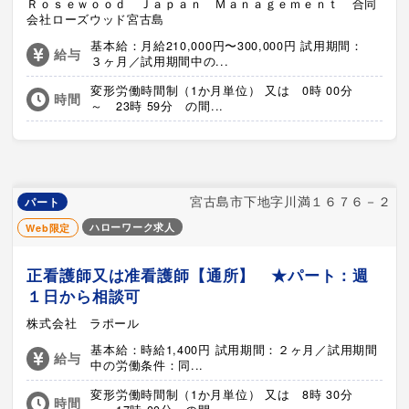
Ｒｏｓｅｗｏｏｄ Ｊａｐａｎ Ｍａｎａｇｅｍｅｎｔ 合同
会社ローズウッド宮古島
基本給：月給210,000円〜300,000円 試用期間：
給与
３ヶ月／試用期間中の...
変形労働時間制（1か月単位） 又は 0時 00分
時間
～ 23時 59分 の間...
宮古島市下地字川満１６７６－２
パート
ハローワーク求人
Web限定
正看護師又は准看護師【通所】 ★パート：週
１日から相談可
株式会社 ラポール
基本給：時給1,400円 試用期間：２ヶ月／試用期間
給与
中の労働条件：同...
変形労働時間制（1か月単位） 又は 8時 30分
時間