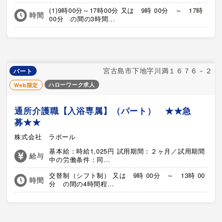
(1)9時00分～17時00分 又は 9時 00分 ～ 17時
時間
00分 の間の3時間...
宮古島市下地字川満１６７６－２
パート
ハローワーク求人
Web限定
通所介護職【入浴専属】（パート） ★★急
募★★
株式会社 ラポール
基本給：時給1,025円 試用期間：２ヶ月／試用期間
給与
中の労働条件：同...
交替制（シフト制） 又は 9時 00分 ～ 13時 00
時間
分 の間の4時間程...