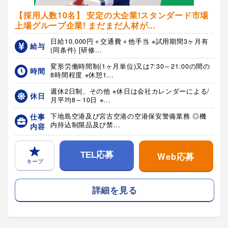
【採用人数10名】 安定の大企業!スタンダード市場
上場グループ企業! まだまだ人材が...
日給10,000円＋交通費＋他手当 ※試用期間3ヶ月有
給与
(同条件) [研修...
変形労働時間制(1ヶ月単位)又は7:30～21:00の間の
時間
8時間程度 ※休憩1...
週休2日制、その他 ※休日は会社カレンダーによる/
休日
月平均8～10日 ※...
仕事
下地島空港及び宮古空港の空港保安警備業務 ◎機
内持込制限品及び禁...
内容
Web応募
TEL応募
キープ
詳細を見る