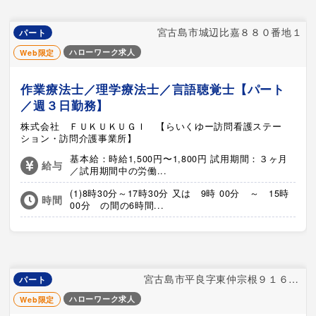
宮古島市城辺比嘉８８０番地１
パート
ハローワーク求人
Web限定
作業療法士／理学療法士／言語聴覚士【パート
／週３日勤務】
株式会社 ＦＵＫＵＫＵＧＩ 【らいくゆー訪問看護ステー
ション・訪問介護事業所】
基本給：時給1,500円〜1,800円 試用期間：３ヶ月
給与
／試用期間中の労働...
(1)8時30分～17時30分 又は 9時 00分 ～ 15時
時間
00分 の間の6時間...
宮古島市平良字東仲宗根９１６－３
パート
ハローワーク求人
Web限定