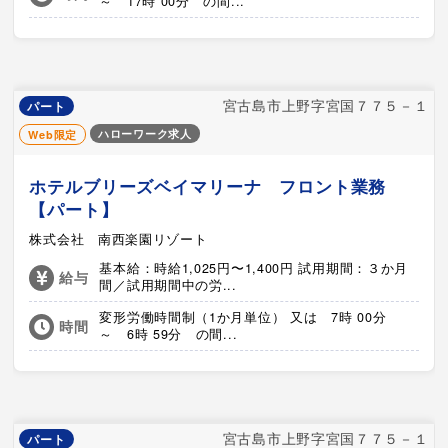
～ 17時 00分 の間...
宮古島市上野字宮国７７５－１
パート
ハローワーク求人
Web限定
ホテルブリーズベイマリーナ フロント業務
【パート】
株式会社 南西楽園リゾート
基本給：時給1,025円〜1,400円 試用期間：３か月
給与
間／試用期間中の労...
変形労働時間制（1か月単位） 又は 7時 00分
時間
～ 6時 59分 の間...
宮古島市上野字宮国７７５－１
パート