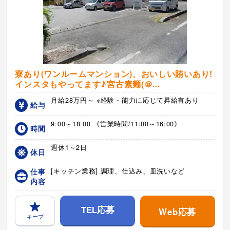
寮あり(ワンルームマンション)、おいしい賄いあり!
インスタもやってます♪宮古素麺(＠...
月給28万円～ ※経験・能力に応じて昇給有あり
給与
9:00～18:00 《営業時間/11:00～16:00》
時間
週休1～2日
休日
仕事
[キッチン業務] 調理、仕込み、皿洗いなど
内容
Web応募
TEL応募
キープ