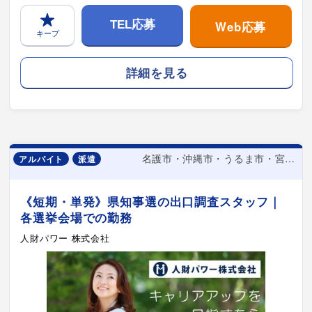
Web応募
TEL応募
キープ
詳細を見る
名護市・沖縄市・うるま市・宮古島市・北谷町
アルバイト
派遣
《短期・単発》県知事選の出口調査スタッフ｜
各選挙会場での勤務
人財パワー 株式会社