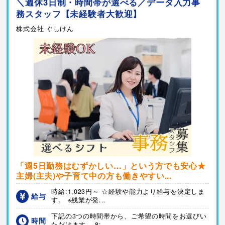
＼週休3日制・時間帯が選べる／データ入力事
務スタッフ【未経験者大歓迎】
株式会社 ぐしけん
「週5日勤務はむずかしい…」という方でも安心★
主婦(主夫)や子育て中の方も働きやすい...
時給:1,023円～ ☆経験や能力より給与を決定しま
給与
す。 ※残業が発...
下記の3つの時間帯から、ご希望の時間をお選びい
時間
ただけます。 8:...