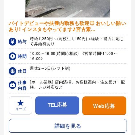
バイトデビューや扶養内勤務も歓迎◎ おいしい賄い
あり! インスタもやってます♪宮古素...
時給1,250円～(高校生1,150円) ※経験・能力に応じ
給与
て昇給有あり
10:00～16:00(時間応相談) 《営業時間/11:00～
時間
16:00》
週休2～5日(シフト制)
休日
仕事
[ホール業務] 店内清掃、お客様案内・注文受け・配
膳、レジ対応など
内容
Web応募
TEL応募
キープ
詳細を見る