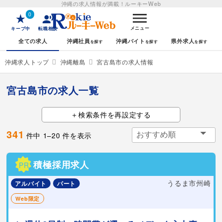
沖縄の求人情報が満載！
ルーキーWeb
0
メニュー
キープ中
転職相談
全ての求人
沖縄社員
沖縄バイト
県外求人
沖縄求人トップ
沖縄離島
宮古島市の求人情報
宮古島市の求人一覧
検索条件を再設定する
341
件中
1
–
20
件を表示
積極採用求人
PR
うるま市州崎
アルバイト
パート
Web限定