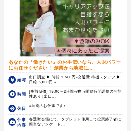
あなたの『働きたい』のお手伝いなら、人財パワー
にお任せください！ 創業から地域に...
出口調査 ▶ 時給 1,500円+交通費 待機スタッフ ▶
給与
日給 5,000円 ※...
[事前研修] 19:00～2時間程度 ※開始時間調整の可能
時間
性あり [出口...
※単発のお仕事です※
休日
仕事
各選挙会場にて、タブレット使用して投票終了者に
簡単なアンケート...
内容