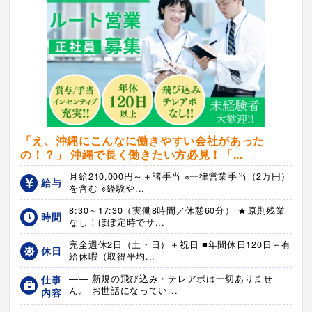
「え、沖縄にこんなに働きやすい会社があった
の！？」 沖縄で長く働きたい方必見！「...
月給210,000円～＋諸手当 ※一律営業手当（2万円）
給与
を含む ※経験や...
8:30～17:30（実働8時間／休憩60分） ★原則残業
時間
なし！ほぼ定時でサ...
完全週休2日（土・日）＋祝日 ■年間休日120日＋有
休日
給休暇（取得平均...
仕事
―― 新規の飛び込み・テレアポは一切ありませ
ん。 お世話になってい...
内容