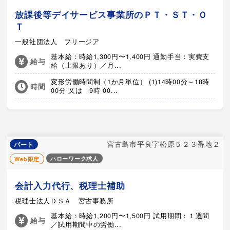
放課後等デイサービス事業所のＰＴ・ＳＴ・Ｏ
Ｔ
一般社団法人 フリージア
基本給：時給1,300円〜1,400円 通勤手当：実費支
給与
給（上限あり）／月...
変形労働時間制（1か月単位） (1)14時00分～18時
時間
00分 又は 9時 00...
宮古島市平良字松原５２３番地２
パート
ハローワーク求人
Web限定
会計入力代行、税理士補助
税理士法人ＤＳＡ 宮古事務所
基本給：時給1,200円〜1,500円 試用期間：１週間
給与
／試用期間中の労働...