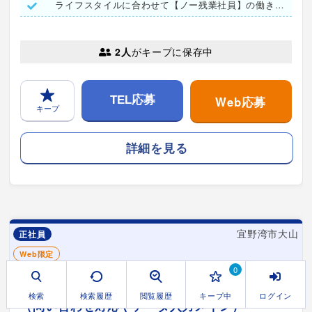
ライフスタイルに合わせて【ノー残業社員】の働き方も選択可能！
2人
がキープに保存中
Web応募
TEL応募
キープ
詳細を見る
宜野湾市大山
正社員
Web限定
0
【未経験者歓迎｜男女不問】経理事務スタッフ
検索
検索履歴
閲覧履歴
キープ中
ログイン
（問い合わせ対応やデータ入力メイン）