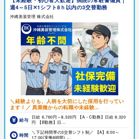
週4～5日✕1シフト8ｈ以内の3交替勤務
沖縄美装管理 株式会社
＼経験よりも、人柄を大切にした採用を行ってい
ます！／ 異業種からの転職や未経験...
日給 6,760円～8,320円 【A・C勤務】日給 8,320
給与
円 【B勤務】日...
＼下記時間帯の3交替シフト制／ 【A】8:00～
時間
17:00(実働8時間) ...