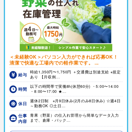
＜未経験OK＞パソコン入力ができれば応募OK！
清潔で快適な工場内での軽作業です。 ...
時給1,350円〜1,750円 ＋交通費は別途支給 ※規定
給与
あり 【月収例...
以下の時間帯で実働8h(休憩60分) ・5:00〜14:00
時間
・8:00〜17:00 ★...
週休2⽇制 ※⽉9⽇休み(2⽉のみ8⽇休み) ☆週4日
休日
～勤務OK ◎土日...
仕事
青果（野菜）の仕入れ管理から簡単なデータ入力
まで、倉庫・バック...
内容