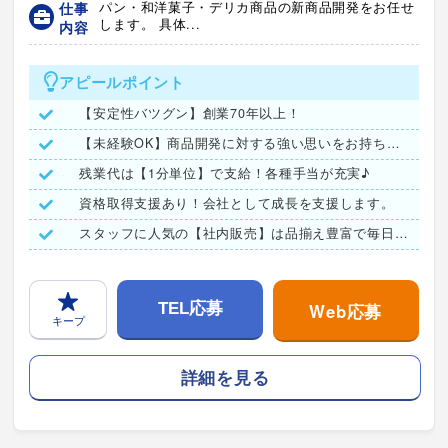
仕事
パン・和洋菓子・デリカ商品の新商品開発をお任せ
します。 具体...
内容
アピールポイント
【安定性バツグン】創業70年以上！
【未経験OK】商品開発に対する強い思いをお持ちの方大歓迎です
残業代は【1分単位】で支給！各種手当が充実♪
資格取得支援あり！会社として成長を支援します。
スタッフに人気の【社内販売】は品揃え豊富で毎日が楽しみ♪
Web応募
TEL応募
キープ
詳細を見る