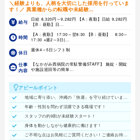
＼経験よりも、人柄を大切にした採用を行っていま
す！／ 異業種からの転職や未経験...
日給 8,320円～9,282円 【A：夜勤】日給 9,282円
給与
【B：昼勤】日...
【A：夜勤】 17:30～翌8:30 【B：昼勤】 8:30～
時間
17:30 ※週2～3日(...
週休4～5日シフト制
休日
仕事
【なかがみ西病院の常駐警備STAFF】 施錠・開錠
や施設巡回等の簡単...
内容
アピールポイント
地域に寄り添い、沖縄の「快適」を守り続けています。
年齢・性別を問わず活躍できる職場です！
スタッフの約9割が未経験スタート！
身体を動かしながら健康的に働けます！
ご不明な点はお気軽にご質問ください！ご連絡お待ちしています♪