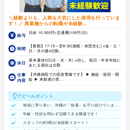
＼経験よりも、人柄を大切にした採用を行っていま
す！／ 異業種からの転職や未経験...
日給 10,000円+交通費(100円/日)
給与
【夜勤】17:15～翌8:30(仮眠・休憩含む) ※金・土・
時間
日・月の週4日勤...
基本週休3日(火・水・木) ※但し、祝日・年末年始に
休日
あたる場合は出勤
仕事
【沖縄病院での宿直警備です】 ▶ 施錠・巡回・開
錠 ▶ 来館者の受...
内容
アピールポイント
地域に寄り添い、沖縄の「快適」を守り続けています。
年齢・性別を問わず活躍できる職場です！
スタッフの約9割が未経験スタート！