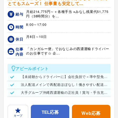
とてもスムーズ！ 仕事量も安定して...
月給214,775円～＋各種手当 ※みなし残業代51,775
給与
円（38時間分）を...
8:00～17:00
時間
月8日～10日
休日
仕事
「カンガルー便」でおなじみの西濃運輸ドライバー
のお仕事です☆ 企...
内容
アピールポイント
【未経験からドライバーに】会社負担で＜準中型免許＞取得も可能
法人配送メインで再配達ほぼなし！働きやすい配送スタイル
大手グループ沖縄西濃運輸の正社員！賞与・手当充実で安定収入
Web応募
TEL応募
キープ