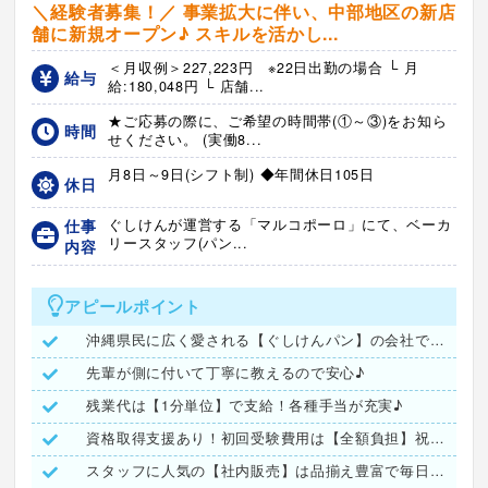
＼経験者募集！／ 事業拡大に伴い、中部地区の新店
舗に新規オープン♪ スキルを活かし...
＜月収例＞227,223円 ※22日出勤の場合 └ 月
給与
給:180,048円 └ 店舗...
★ご応募の際に、ご希望の時間帯(①～③)をお知ら
時間
せください。 (実働8...
月8日～9日(シフト制) ◆年間休日105日
休日
仕事
ぐしけんが運営する「マルコポーロ」にて、ベーカ
リースタッフ(パン...
内容
アピールポイント
沖縄県民に広く愛される【ぐしけんパン】の会社で働きませんか？
先輩が側に付いて丁寧に教えるので安心♪
残業代は【1分単位】で支給！各種手当が充実♪
資格取得支援あり！初回受験費用は【全額負担】祝い金も有ります
スタッフに人気の【社内販売】は品揃え豊富で毎日が楽しみ♪