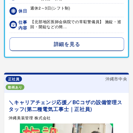
週休2～3日(シフト制)
休日
仕事
【北部地区医師会病院での常駐警備員】 施錠・巡
回・開錠などの簡...
内容
詳細を見る
沖縄市中央
正社員
動画あり
＼キャリアチェンジ応援／BCコザの設備管理ス
タッフ(第二種電気工事士｜正社員)
沖縄美装管理 株式会社