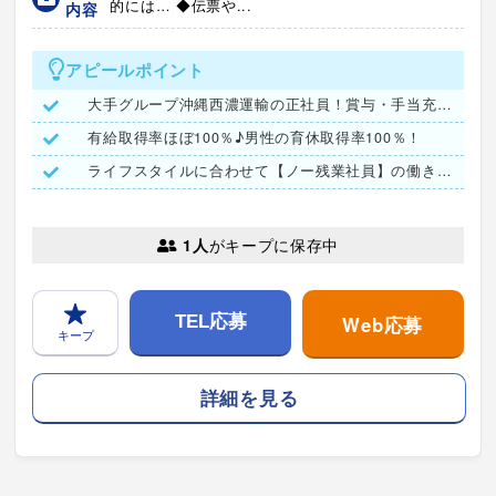
的には… ◆伝票や...
内容
アピールポイント
大手グループ沖縄西濃運輸の正社員！賞与・手当充実で安定収入
有給取得率ほぼ100％♪男性の育休取得率100％！
ライフスタイルに合わせて【ノー残業社員】の働き方も選択可能！
1人
がキープに保存中
Web応募
TEL応募
キープ
詳細を見る