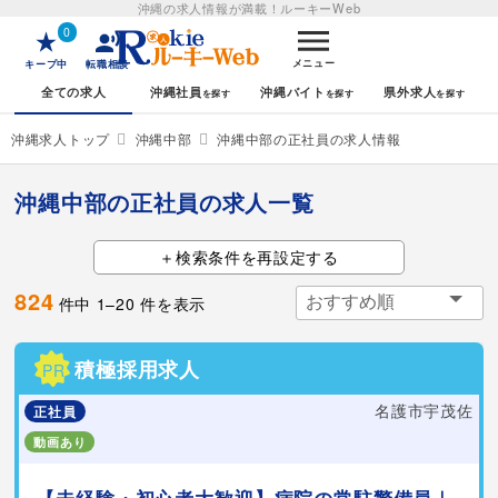
沖縄の求人情報が満載！
ルーキーWeb
0
メニュー
キープ中
転職相談
全ての求人
沖縄社員
沖縄バイト
県外求人
沖縄求人トップ
沖縄中部
沖縄中部の正社員の求人情報
沖縄中部の正社員の求人一覧
検索条件を再設定する
824
件中
1
–
20
件を表示
積極採用求人
PR
名護市宇茂佐
正社員
動画あり
【未経験・初心者大歓迎】病院の常駐警備員｜