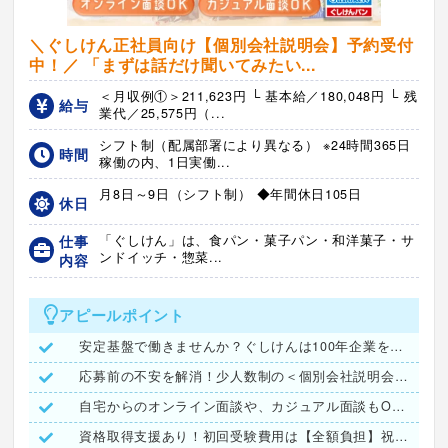
＼ぐしけん正社員向け【個別会社説明会】予約受付
中！／ 「まずは話だけ聞いてみたい...
＜月収例①＞211,623円 └ 基本給／180,048円 └ 残
給与
業代／25,575円（...
シフト制（配属部署により異なる） ※24時間365日
時間
稼働の内、1日実働...
月8日～9日（シフト制） ◆年間休日105日
休日
仕事
「ぐしけん」は、食パン・菓子パン・和洋菓子・サ
ンドイッチ・惣菜...
内容
アピールポイント
安定基盤で働きませんか？ぐしけんは100年企業をめざします！
応募前の不安を解消！少人数制の＜個別会社説明会＞予約受付中
自宅からのオンライン面談や、カジュアル面談もOK♪
資格取得支援あり！初回受験費用は【全額負担】祝い金も有ります