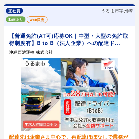
うるま市字州崎
正社員
動画あり
Web限定
【普通免許(AT可)応募OK｜中型・大型の免許取
得制度有】B to B（法人企業）への配達ド...
沖縄西濃運輸 株式会社
配達先は企業さま中心で、再配達ほぼなしで業務が