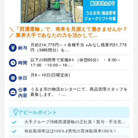
＼「西濃運輸」で、将来を見据えて働きませんか？
／ 業界大手であなたの力を活かして...
月給214,775円～＋各種手当 ※みなし残業代51,775
給与
円（38時間分）を...
以下の時間帯で実働8ｈ（休憩60分） ・ 8:00～
時間
17:00 ・10:00～19:...
月8～10日(日曜定休)
休日
仕事
うるま市の物流センターにて、商品管理スタッフを
募集します。 ・...
内容
アピールポイント
大手グループ沖縄西濃運輸の正社員！賞与・手当充実で安定収入
有給取得率ほぼ100％♪男性の育休取得率100％！