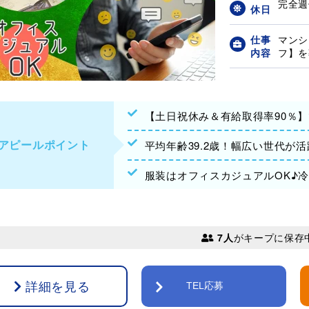
完全週
休日
仕事
マンシ
内容
フ】を
【土日祝休み＆有給取得率90％
アピールポイント
平均年齢39.2歳！幅広い世代が
服装はオフィスカジュアルOK♪
7人
がキープに保存
詳細を見る
TEL応募