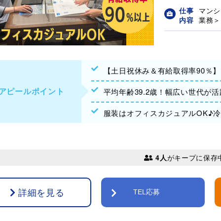
仕事
マンシ
内容
業務＞ 
【土日祝休み＆有給取得率90％
アピールポイント
平均年齢39.2歳！幅広い世代が
服装はオフィスカジュアルOK♪
4人
がキープに保存
詳細を見る
TEL応募