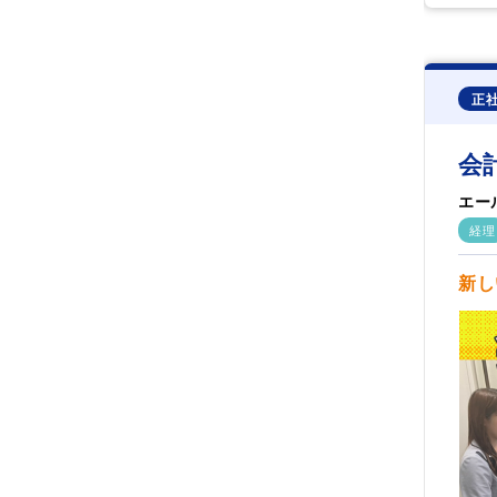
正
会
エー
経理
新し