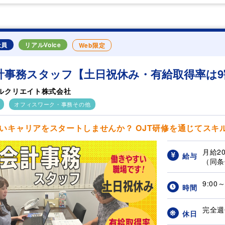
社員
リアルVoice
Web限定
計事務スタッフ【土日祝休み・有給取得率は9
ルクリエイト株式会社
オフィスワーク・事務その他
いキャリアをスタートしませんか？ OJT研修を通じてスキルを
月給2
給与
（同条件
9:00
時間
完全週
休日