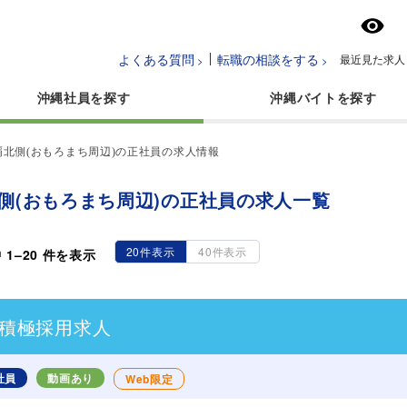
よくある質問
転職の相談をする
最近見た求人
沖縄社員
沖縄バイト
覇北側(おもろまち周辺)の正社員の求人情報
側(おもろまち周辺)の正社員の求人一覧
20件表示
40件表示
中
1
–
20
件を表示
積極採用求人
社員
動画あり
Web限定