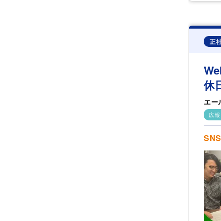
正
W
休
エー
広報
SN