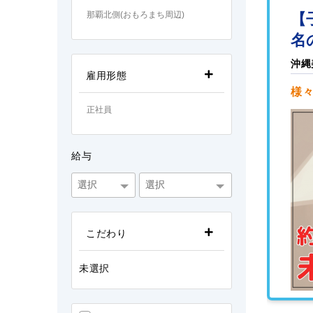
【
那覇北側(おもろまち周辺)
名
沖縄
雇用形態
様々
正社員
給与
こだわり
未選択