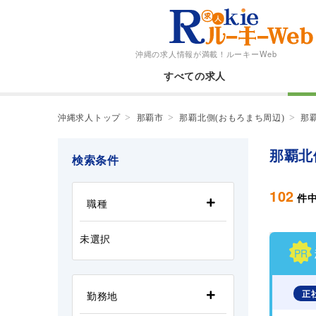
沖縄の求人情報が満載！
ルーキーWeb
すべての求人
沖縄求人トップ
那覇市
那覇北側(おもろまち周辺)
那
那覇北
検索条件
102
件
職種
未選択
PR
正
勤務地