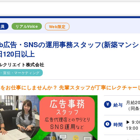
社員
リアルVoice
Web限定
eb広告・SNSの運用事務スタッフ(新築マン
日120日以上
ルクリエイト株式会社
・宣伝・マーケティング
Sをお仕事にしませんか？ 先輩スタッフが丁寧にレクチャーしま
月給2
給与
（同条件
▶ 9:
時間
19:0