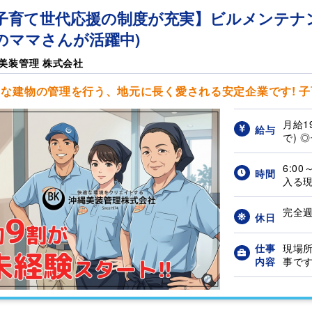
子育て世代応援の制度が充実】ビルメンテナン
のママさんが活躍中)
美装管理 株式会社
な建物の管理を行う、地元に長く愛される安定企業です! 子育
月給1
給与
で) 
6:0
時間
入る現
完全週
休日
仕事
現場
内容
事です