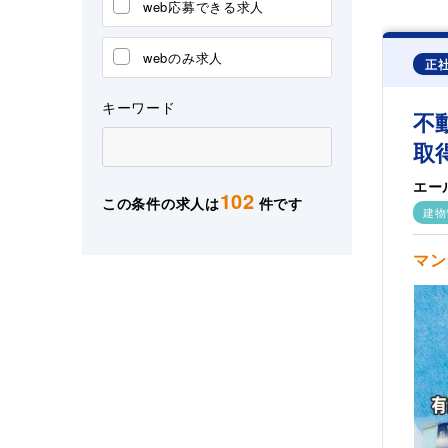
web応募できる求人
webのみ求人
正
キーワード
不
取
エー
102
この条件の求人は
件です
建物
マン