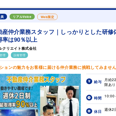
社員
リアルVoice
Web限定
動産仲介業務スタッフ｜しっかりとした研修体
得率は90％以上
ルクリエイト株式会社
管理
設備管理
ションの魅力をお客様に届ける仲介業務に挑戦してみませんか？ 
月給2
給与
限あり 
10:0
時間
週休2
休日