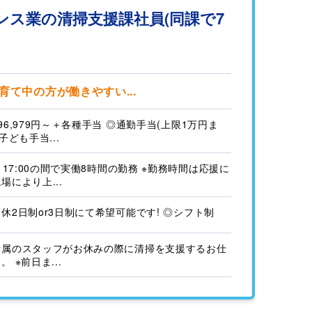
ス業の清掃支援課社員(同課で7
て中の方が働きやすい...
96,979円～＋各種手当 ◎通勤手当(上限1万円ま
◎子ども手当...
0～17:00の間で実働8時間の勤務 ※勤務時間は応援に
場により上...
休2日制or3日制にて希望可能です! ◎シフト制
所属のスタッフがお休みの際に清掃を支援するお仕
。 ※前日ま...