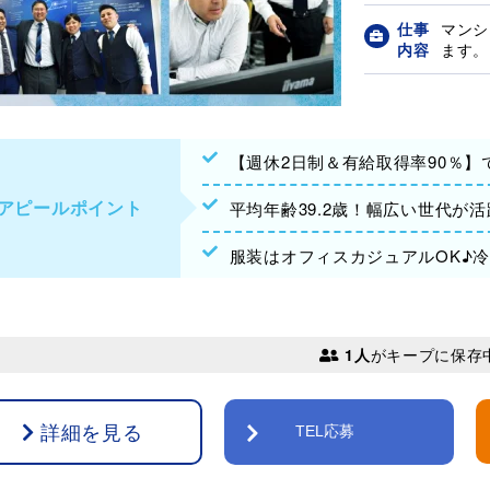
仕事
マンシ
内容
ます。 
【週休2日制＆有給取得率90％
アピールポイント
平均年齢39.2歳！幅広い世代が
服装はオフィスカジュアルOK♪
1人
がキープに保存
詳細を見る
TEL応募