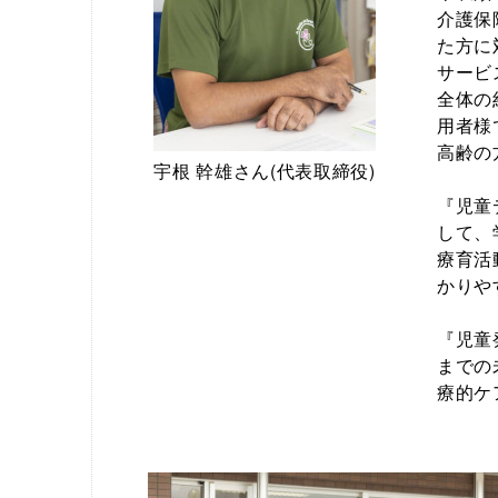
介護保
た方に
サービ
全体の
用者様
高齢の
宇根 幹雄さん(代表取締役)
『児童
して、
療育活
かりや
『児童
までの
療的ケ