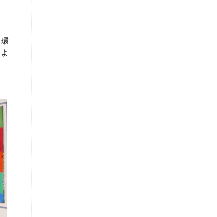
よ
る環
、よ