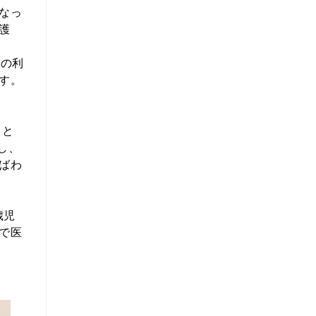
なっ
護
児の利
す。
スと
し、
ばわ
歳児
で医