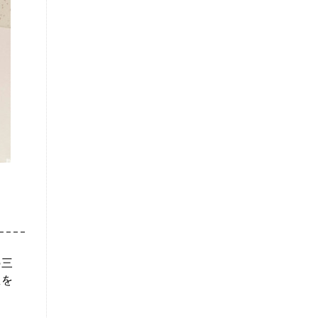
の三
想を