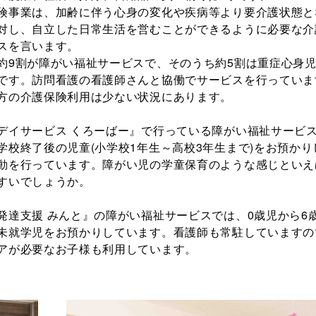
険事業は、加齢に伴う心身の変化や疾病等より要介護状態と
対し、自立した日常生活を営むことができるように必要な介
スを言います。
約9割が障がい福祉サービスで、そのうち約5割は重症心身
です。訪問看護の看護師さんと協働でサービスを行っていま
方の介護保険利用は少ない状況にあります。
デイサービス くろーばー』で行っている障がい福祉サービ
学校終了後の児童(小学校1年生～高校3年生まで)をお預かり
動を行っています。障がい児の学童保育のような感じといえ
すいでしょうか。
発達支援 みんと』の障がい福祉サービスでは、0歳児から6
未就学児をお預かりしています。看護師も常駐していますの
アが必要なお子様も利用しています。