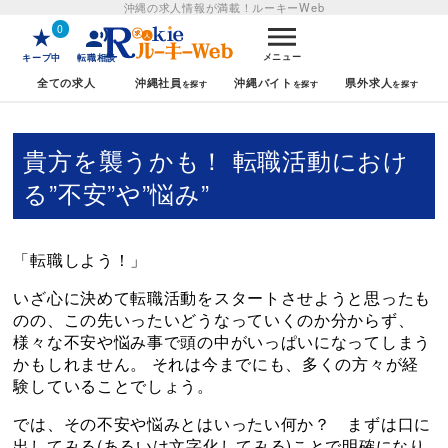
沖縄の求人情報が満載！
ルーキーWeb
0
メニュー
キープ中
転職相談
全ての求人
沖縄社員
沖縄バイト
県外求人
貴方を襲うかも！ 転職活動におけ
る”不安”や”悩み”
「転職しよう！」
いざ心に決めて転職活動をスタートさせようと思ったも
のの、この先いったいどうなっていくのか分からず、
様々な不安や悩み事で頭の中がいっぱいになってしまう
かもしれません。 それは今までにも、多くの方々が経
験していることでしょう。
では、その不安や悩みとはいったい何か？ まずは口に
出してみる(あるいは文字化してみる)ことで明確になり